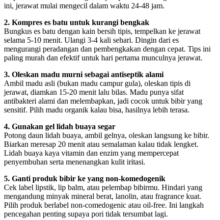
ini, jerawat mulai mengecil dalam waktu 24-48 jam.
2. Kompres es batu untuk kurangi bengkak
Bungkus es batu dengan kain bersih tipis, tempelkan ke jerawat
selama 5-10 menit. Ulangi 3-4 kali sehari. Dingin dari es
mengurangi peradangan dan pembengkakan dengan cepat. Tips ini
paling murah dan efektif untuk hari pertama munculnya jerawat.
3. Oleskan madu murni sebagai antiseptik alami
Ambil madu asli (bukan madu campur gula), oleskan tipis di
jerawat, diamkan 15-20 menit lalu bilas. Madu punya sifat
antibakteri alami dan melembapkan, jadi cocok untuk bibir yang
sensitif. Pilih madu organik kalau bisa, hasilnya lebih terasa.
4. Gunakan gel lidah buaya segar
Potong daun lidah buaya, ambil gelnya, oleskan langsung ke bibir.
Biarkan meresap 20 menit atau semalaman kalau tidak lengket.
Lidah buaya kaya vitamin dan enzim yang mempercepat
penyembuhan serta menenangkan kulit iritasi.
5. Ganti produk bibir ke yang non-komedogenik
Cek label lipstik, lip balm, atau pelembap bibirmu. Hindari yang
mengandung minyak mineral berat, lanolin, atau fragrance kuat.
Pilih produk berlabel non-comedogenic atau oil-free. Ini langkah
pencegahan penting supaya pori tidak tersumbat lagi.