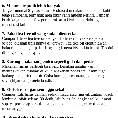
6. Minum air putih lebih banyak
Target minimal 8 gelas sehari. Hidrasi dari dalam membantu kulit
tetap seimbang, termasuk area bibir yang mudah kering. Tambah
buah kaya vitamin C seperti jeruk atau kiwi untuk dukung
regenerasi kulit.
7. Pakai tea tree oil yang sudah diencerkan
Campur 1 tetes tea tree oil dengan 10 tetes minyak kelapa atau
jojoba, oleskan tipis hanya di jerawat. Tea tree oil efektif lawan
bakteri, tapi jangan pakai langsung karena bisa bikin iritasi. Tes dulu
di pergelangan tangan.
8. Kurangi makanan pemicu seperti gula dan pedas
Makanan manis berlebih bisa picu lonjakan insulin yang
meningkatkan minyak di kulit. Makanan pedas atau asam juga
kadang mengiritasi bibir. Coba kurangi sementara, ganti dengan
sayur hijau dan protein bersih.
9. Eksfoliasi ringan seminggu sekali
Campur gula halus dengan sedikit madu atau minyak zaitun, gosok
lembut di bibir selama 30 detik, lalu bilas. Ini angkat sel kulit mati
supaya pori tetap terbuka. Jangan lakukan kalau jerawat sedang
meradang parah.
10. Prioritaskan tidur dan kurangi stres