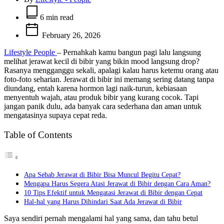
Estimated
read
6 min read
time
February 26, 2026
Lifestyle People
– Pernahkah kamu bangun pagi lalu langsung
melihat jerawat kecil di bibir yang bikin mood langsung drop?
Rasanya mengganggu sekali, apalagi kalau harus ketemu orang atau
foto-foto seharian. Jerawat di bibir ini memang sering datang tanpa
diundang, entah karena hormon lagi naik-turun, kebiasaan
menyentuh wajah, atau produk bibir yang kurang cocok. Tapi
jangan panik dulu, ada banyak cara sederhana dan aman untuk
mengatasinya supaya cepat reda.
Table of Contents
Apa Sebab Jerawat di Bibir Bisa Muncul Begitu Cepat?
Mengapa Harus Segera Atasi Jerawat di Bibir dengan Cara Aman?
10 Tips Efektif untuk Mengatasi Jerawat di Bibir dengan Cepat
Hal-hal yang Harus Dihindari Saat Ada Jerawat di Bibir
Saya sendiri pernah mengalami hal yang sama, dan tahu betul