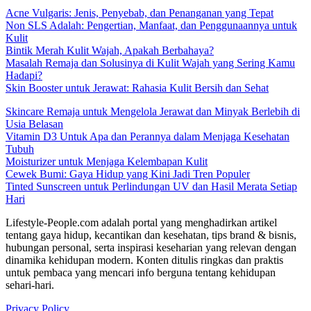
Acne Vulgaris: Jenis, Penyebab, dan Penanganan yang Tepat
Non SLS Adalah: Pengertian, Manfaat, dan Penggunaannya untuk
Kulit
Bintik Merah Kulit Wajah, Apakah Berbahaya?
Masalah Remaja dan Solusinya di Kulit Wajah yang Sering Kamu
Hadapi?
Skin Booster untuk Jerawat: Rahasia Kulit Bersih dan Sehat
Skincare Remaja untuk Mengelola Jerawat dan Minyak Berlebih di
Usia Belasan
Vitamin D3 Untuk Apa dan Perannya dalam Menjaga Kesehatan
Tubuh
Moisturizer untuk Menjaga Kelembapan Kulit
Cewek Bumi: Gaya Hidup yang Kini Jadi Tren Populer
Tinted Sunscreen untuk Perlindungan UV dan Hasil Merata Setiap
Hari
Lifestyle-People.com adalah portal yang menghadirkan artikel
tentang gaya hidup, kecantikan dan kesehatan, tips brand & bisnis,
hubungan personal, serta inspirasi keseharian yang relevan dengan
dinamika kehidupan modern. Konten ditulis ringkas dan praktis
untuk pembaca yang mencari info berguna tentang kehidupan
sehari-hari.
Privacy Policy