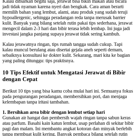
Kalau dibiarkan begitu saja, jerawat bisa bikin makan atau bicara
jadi tidak nyaman karena nyeri dan bengkak. Cara aman berarti
memilih bahan yang lembut, alami, atau produk yang sudah teruji
hypoallergenic, sehingga peradangan reda tanpa merusak barrier
kulit. Banyak yang bilang setelah rutin pakai tips sederhana, jerawat
mengecil dalam 2-3 hari dan bibir terasa lebih lembap. Ini juga jadi
investasi jangka panjang supaya jerawat tidak sering kambuh.
Kalau jerawatnya ringan, tips rumah tangga sudah cukup. Tapi
kalau muncul berulang atau disertai gejala aneh seperti demam,
sebaiknya konsultasi ke dokter kulit. Sekarang, mari kita ke bagian
yang paling ditunggu: tips praktisnya.
10 Tips Efektif untuk Mengatasi Jerawat di Bibir
dengan Cepat
Berikut 10 tips yang bisa kamu coba mulai hari ini. Semuanya fokus
pada pengurangan peradangan, membersihkan pori, dan menjaga
kelembapan tanpa iritasi tambahan.
1. Bersihkan area bibir dengan lembut setiap hari
Gunakan air hangat dan pembersih wajah ringan tanpa sabun keras
atau parfum. Basahi kain katun lembut, usap perlahan di sekitar bibir
pagi dan malam. Ini membantu angkat kotoran dan minyak berlebih
tanpa membuat kulit kering. Banyak pembaca bilang setelah rutin