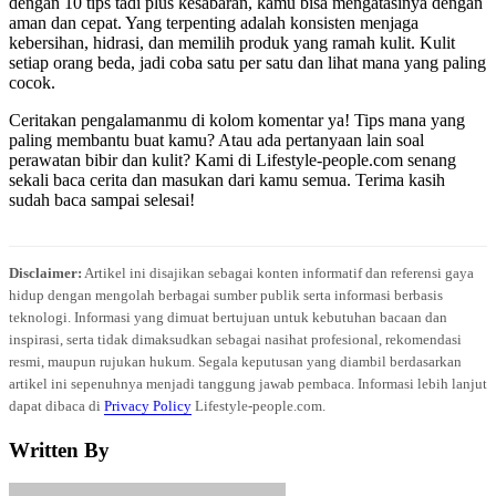
dengan 10 tips tadi plus kesabaran, kamu bisa mengatasinya dengan
aman dan cepat. Yang terpenting adalah konsisten menjaga
kebersihan, hidrasi, dan memilih produk yang ramah kulit. Kulit
setiap orang beda, jadi coba satu per satu dan lihat mana yang paling
cocok.
Ceritakan pengalamanmu di kolom komentar ya! Tips mana yang
paling membantu buat kamu? Atau ada pertanyaan lain soal
perawatan bibir dan kulit? Kami di Lifestyle-people.com senang
sekali baca cerita dan masukan dari kamu semua. Terima kasih
sudah baca sampai selesai!
Disclaimer:
Artikel ini disajikan sebagai konten informatif dan referensi gaya
hidup dengan mengolah berbagai sumber publik serta informasi berbasis
teknologi. Informasi yang dimuat bertujuan untuk kebutuhan bacaan dan
inspirasi, serta tidak dimaksudkan sebagai nasihat profesional, rekomendasi
resmi, maupun rujukan hukum. Segala keputusan yang diambil berdasarkan
artikel ini sepenuhnya menjadi tanggung jawab pembaca. Informasi lebih lanjut
dapat dibaca di
Privacy Policy
Lifestyle-people.com.
Written By