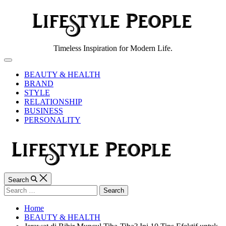
Skip
to
content
Lifestyle
Timeless Inspiration for Modern Life.
People
Off
Canvas
BEAUTY & HEALTH
BRAND
STYLE
RELATIONSHIP
BUSINESS
PERSONALITY
Search
Search
for:
Home
BEAUTY & HEALTH