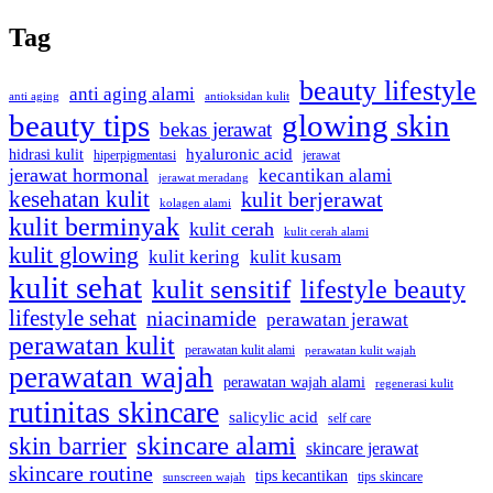
Tag
beauty lifestyle
anti aging alami
anti aging
antioksidan kulit
beauty tips
glowing skin
bekas jerawat
hidrasi kulit
hyaluronic acid
jerawat
hiperpigmentasi
jerawat hormonal
kecantikan alami
jerawat meradang
kesehatan kulit
kulit berjerawat
kolagen alami
kulit berminyak
kulit cerah
kulit cerah alami
kulit glowing
kulit kering
kulit kusam
kulit sehat
kulit sensitif
lifestyle beauty
lifestyle sehat
niacinamide
perawatan jerawat
perawatan kulit
perawatan kulit alami
perawatan kulit wajah
perawatan wajah
perawatan wajah alami
regenerasi kulit
rutinitas skincare
salicylic acid
self care
skincare alami
skin barrier
skincare jerawat
skincare routine
tips kecantikan
tips skincare
sunscreen wajah