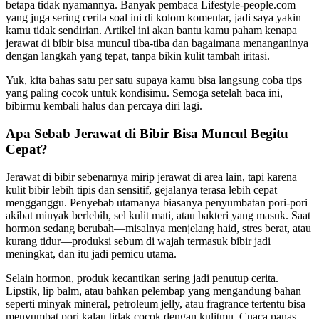
betapa tidak nyamannya. Banyak pembaca Lifestyle-people.com
yang juga sering cerita soal ini di kolom komentar, jadi saya yakin
kamu tidak sendirian. Artikel ini akan bantu kamu paham kenapa
jerawat di bibir bisa muncul tiba-tiba dan bagaimana menanganinya
dengan langkah yang tepat, tanpa bikin kulit tambah iritasi.
Yuk, kita bahas satu per satu supaya kamu bisa langsung coba tips
yang paling cocok untuk kondisimu. Semoga setelah baca ini,
bibirmu kembali halus dan percaya diri lagi.
Apa Sebab Jerawat di Bibir Bisa Muncul Begitu
Cepat?
Jerawat di bibir sebenarnya mirip jerawat di area lain, tapi karena
kulit bibir lebih tipis dan sensitif, gejalanya terasa lebih cepat
mengganggu. Penyebab utamanya biasanya penyumbatan pori-pori
akibat minyak berlebih, sel kulit mati, atau bakteri yang masuk. Saat
hormon sedang berubah—misalnya menjelang haid, stres berat, atau
kurang tidur—produksi sebum di wajah termasuk bibir jadi
meningkat, dan itu jadi pemicu utama.
Selain hormon, produk kecantikan sering jadi penutup cerita.
Lipstik, lip balm, atau bahkan pelembap yang mengandung bahan
seperti minyak mineral, petroleum jelly, atau fragrance tertentu bisa
menyumbat pori kalau tidak cocok dengan kulitmu. Cuaca panas