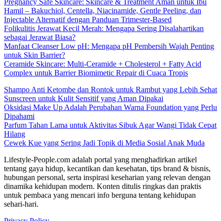
Pregnancy Safe Skincare: Skincare & Treatment Aman untuk Ibu
Hamil – Bakuchiol, Centella, Niacinamide, Gentle Peeling, dan
Injectable Alternatif dengan Panduan Trimester-Based
Folikulitis Jerawat Kecil Merah: Mengapa Sering Disalahartikan
sebagai Jerawat Biasa?
Manfaat Cleanser Low pH: Mengapa pH Pembersih Wajah Penting
untuk Skin Barrier?
Ceramide Skincare: Multi-Ceramide + Cholesterol + Fatty Acid
Complex untuk Barrier Biomimetic Repair di Cuaca Tropis
Shampo Anti Ketombe dan Rontok untuk Rambut yang Lebih Sehat
Sunscreen untuk Kulit Sensitif yang Aman Dipakai
Oksidasi Make Up Adalah Perubahan Warna Foundation yang Perlu
Dipahami
Parfum Tahan Lama untuk Aktivitas Sibuk Agar Wangi Tidak Cepat
Hilang
Cewek Kue yang Sering Jadi Topik di Media Sosial Anak Muda
Lifestyle-People.com adalah portal yang menghadirkan artikel
tentang gaya hidup, kecantikan dan kesehatan, tips brand & bisnis,
hubungan personal, serta inspirasi keseharian yang relevan dengan
dinamika kehidupan modern. Konten ditulis ringkas dan praktis
untuk pembaca yang mencari info berguna tentang kehidupan
sehari-hari.
Privacy Policy