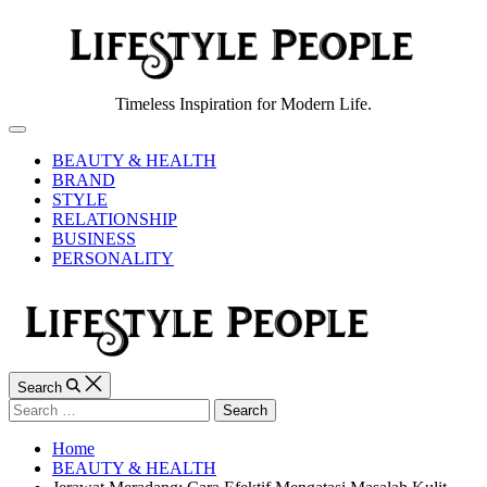
Skip
to
content
Lifestyle
Timeless Inspiration for Modern Life.
People
Off
Canvas
BEAUTY & HEALTH
BRAND
STYLE
RELATIONSHIP
BUSINESS
PERSONALITY
Search
Search
for:
Home
BEAUTY & HEALTH