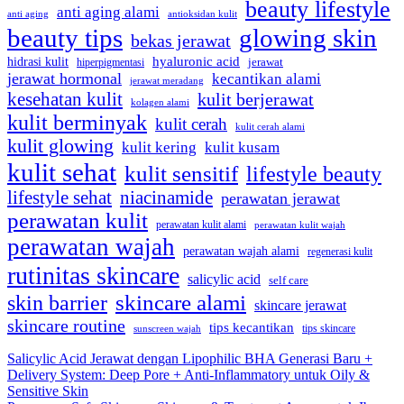
beauty lifestyle
anti aging alami
anti aging
antioksidan kulit
beauty tips
glowing skin
bekas jerawat
hyaluronic acid
hidrasi kulit
hiperpigmentasi
jerawat
jerawat hormonal
kecantikan alami
jerawat meradang
kesehatan kulit
kulit berjerawat
kolagen alami
kulit berminyak
kulit cerah
kulit cerah alami
kulit glowing
kulit kering
kulit kusam
kulit sehat
kulit sensitif
lifestyle beauty
lifestyle sehat
niacinamide
perawatan jerawat
perawatan kulit
perawatan kulit alami
perawatan kulit wajah
perawatan wajah
perawatan wajah alami
regenerasi kulit
rutinitas skincare
salicylic acid
self care
skincare alami
skin barrier
skincare jerawat
skincare routine
tips kecantikan
tips skincare
sunscreen wajah
Salicylic Acid Jerawat dengan Lipophilic BHA Generasi Baru +
Delivery System: Deep Pore + Anti-Inflammatory untuk Oily &
Sensitive Skin