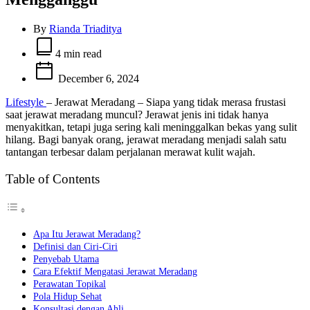
By
Rianda Triaditya
Estimated
read
4 min read
time
December 6, 2024
Lifestyle
– Jerawat Meradang – Siapa yang tidak merasa frustasi
saat jerawat meradang muncul? Jerawat jenis ini tidak hanya
menyakitkan, tetapi juga sering kali meninggalkan bekas yang sulit
hilang. Bagi banyak orang, jerawat meradang menjadi salah satu
tantangan terbesar dalam perjalanan merawat kulit wajah.
Table of Contents
Apa Itu Jerawat Meradang?
Definisi dan Ciri-Ciri
Penyebab Utama
Cara Efektif Mengatasi Jerawat Meradang
Perawatan Topikal
Pola Hidup Sehat
Konsultasi dengan Ahli