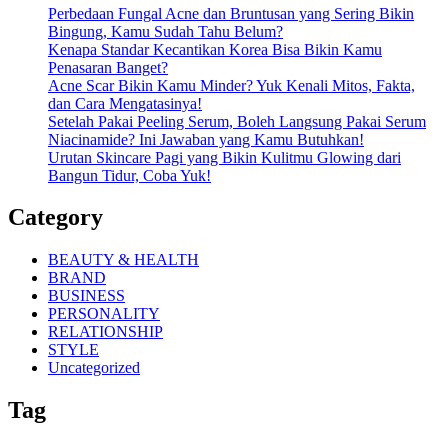
Perbedaan Fungal Acne dan Bruntusan yang Sering Bikin
Bingung, Kamu Sudah Tahu Belum?
Kenapa Standar Kecantikan Korea Bisa Bikin Kamu
Penasaran Banget?
Acne Scar Bikin Kamu Minder? Yuk Kenali Mitos, Fakta,
dan Cara Mengatasinya!
Setelah Pakai Peeling Serum, Boleh Langsung Pakai Serum
Niacinamide? Ini Jawaban yang Kamu Butuhkan!
Urutan Skincare Pagi yang Bikin Kulitmu Glowing dari
Bangun Tidur, Coba Yuk!
Category
BEAUTY & HEALTH
BRAND
BUSINESS
PERSONALITY
RELATIONSHIP
STYLE
Uncategorized
Tag