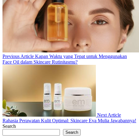
Previous
Previous Article
Kapan Waktu yang Tepat untuk Menggunakan
Post:
Face Oil dalam Skincare Rutinitasmu?
Next
Post:
Next Article
Rahasia Perawatan Kulit Optimal: Skincare Eva Mulia Jawabannya!
Search
Search