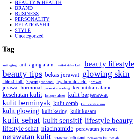
BEAUTY & HEALTH
BRAND
BUSINESS
PERSONALITY
RELATIONSHIP
STYLE
Uncategorized
Tag
beauty lifestyle
anti aging alami
anti aging
antioksidan kulit
beauty tips
glowing skin
bekas jerawat
hyaluronic acid
hidrasi kulit
hiperpigmentasi
jerawat
jerawat hormonal
kecantikan alami
jerawat meradang
kesehatan kulit
kulit berjerawat
kolagen alami
kulit berminyak
kulit cerah
kulit cerah alami
kulit glowing
kulit kering
kulit kusam
kulit sehat
kulit sensitif
lifestyle beauty
lifestyle sehat
niacinamide
perawatan jerawat
perawatan kulit
perawatan kulit alami
perawatan kulit wajah