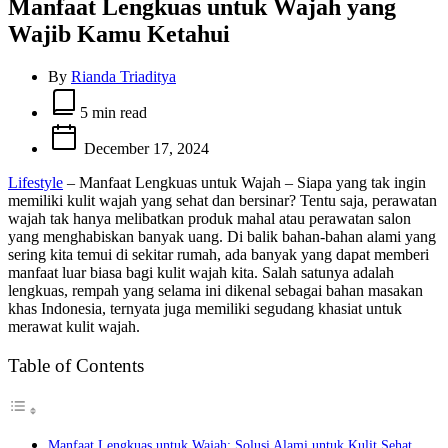
Manfaat Lengkuas untuk Wajah yang
Wajib Kamu Ketahui
By
Rianda Triaditya
Estimated
read
5 min read
time
December 17, 2024
Lifestyle
– Manfaat Lengkuas untuk Wajah – Siapa yang tak ingin
memiliki kulit wajah yang sehat dan bersinar? Tentu saja, perawatan
wajah tak hanya melibatkan produk mahal atau perawatan salon
yang menghabiskan banyak uang. Di balik bahan-bahan alami yang
sering kita temui di sekitar rumah, ada banyak yang dapat memberi
manfaat luar biasa bagi kulit wajah kita. Salah satunya adalah
lengkuas, rempah yang selama ini dikenal sebagai bahan masakan
khas Indonesia, ternyata juga memiliki segudang khasiat untuk
merawat kulit wajah.
Table of Contents
Manfaat Lengkuas untuk Wajah: Solusi Alami untuk Kulit Sehat