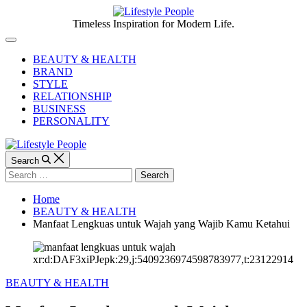
Skip
to
Lifestyle
Timeless Inspiration for Modern Life.
content
People
Off
Canvas
BEAUTY & HEALTH
BRAND
STYLE
RELATIONSHIP
BUSINESS
PERSONALITY
Search
Search
for:
Home
BEAUTY & HEALTH
Manfaat Lengkuas untuk Wajah yang Wajib Kamu Ketahui
xr:d:DAF3xiPJepk:29,j:5409236974598783977,t:23122914
Categories
BEAUTY & HEALTH