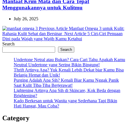
Manfaat Krim Mata dan Cara Tepat
Menggunakannya untuk Kulitmu
July 26, 2025
Previous
Previous Article
Manfaat Omega 3 untuk Kulit:
Post:
Next
Rahasia Kulit Sehat dan Bersinar
Next Article
5 Ciri-Ciri Penuaan
Post:
Dini pada Wajah yang Wajib Kamu Ketahui
Search
Search
Undertone Netral atau Bukan? Cara Cari Tahu Apakah Kamu
Neutral Undertone yang Sering Bikin Bingung!
Thrift Artinya Apa? Yuk Kenali Lebih Dekat biar Kamu Bisa
Belanja Hemat dan Unik!
Purging Adalah Apa Sih? Kenali Biar Kamu Nggak Panik
Saat Kulit Tiba-Tiba Berjerawat!
Lightening Artinya Apa Sih di Skincare, Kok Beda dengan
Brightening?
Kado Berkesan untuk Wanita yang Sederhana Tapi Bikin
Hati Hangat, Mau Coba?
Category