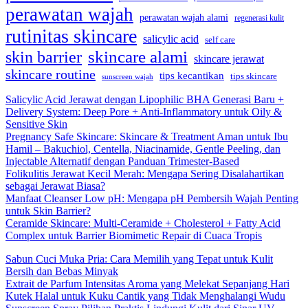
perawatan wajah
perawatan wajah alami
regenerasi kulit
rutinitas skincare
salicylic acid
self care
skincare alami
skin barrier
skincare jerawat
skincare routine
tips kecantikan
tips skincare
sunscreen wajah
Salicylic Acid Jerawat dengan Lipophilic BHA Generasi Baru +
Delivery System: Deep Pore + Anti-Inflammatory untuk Oily &
Sensitive Skin
Pregnancy Safe Skincare: Skincare & Treatment Aman untuk Ibu
Hamil – Bakuchiol, Centella, Niacinamide, Gentle Peeling, dan
Injectable Alternatif dengan Panduan Trimester-Based
Folikulitis Jerawat Kecil Merah: Mengapa Sering Disalahartikan
sebagai Jerawat Biasa?
Manfaat Cleanser Low pH: Mengapa pH Pembersih Wajah Penting
untuk Skin Barrier?
Ceramide Skincare: Multi-Ceramide + Cholesterol + Fatty Acid
Complex untuk Barrier Biomimetic Repair di Cuaca Tropis
Sabun Cuci Muka Pria: Cara Memilih yang Tepat untuk Kulit
Bersih dan Bebas Minyak
Extrait de Parfum Intensitas Aroma yang Melekat Sepanjang Hari
Kutek Halal untuk Kuku Cantik yang Tidak Menghalangi Wudu