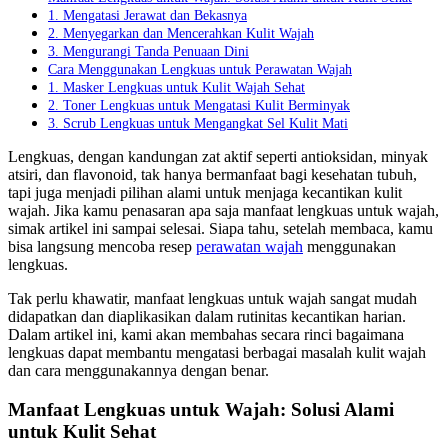
1. Mengatasi Jerawat dan Bekasnya
2. Menyegarkan dan Mencerahkan Kulit Wajah
3. Mengurangi Tanda Penuaan Dini
Cara Menggunakan Lengkuas untuk Perawatan Wajah
1. Masker Lengkuas untuk Kulit Wajah Sehat
2. Toner Lengkuas untuk Mengatasi Kulit Berminyak
3. Scrub Lengkuas untuk Mengangkat Sel Kulit Mati
Lengkuas, dengan kandungan zat aktif seperti antioksidan, minyak
atsiri, dan flavonoid, tak hanya bermanfaat bagi kesehatan tubuh,
tapi juga menjadi pilihan alami untuk menjaga kecantikan kulit
wajah. Jika kamu penasaran apa saja manfaat lengkuas untuk wajah,
simak artikel ini sampai selesai. Siapa tahu, setelah membaca, kamu
bisa langsung mencoba resep
perawatan wajah
menggunakan
lengkuas.
Tak perlu khawatir, manfaat lengkuas untuk wajah sangat mudah
didapatkan dan diaplikasikan dalam rutinitas kecantikan harian.
Dalam artikel ini, kami akan membahas secara rinci bagaimana
lengkuas dapat membantu mengatasi berbagai masalah kulit wajah
dan cara menggunakannya dengan benar.
Manfaat Lengkuas untuk Wajah: Solusi Alami
untuk Kulit Sehat