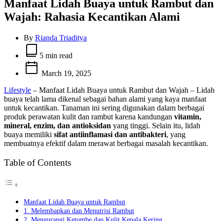
Manfaat Lidah Buaya untuk Rambut dan
Wajah: Rahasia Kecantikan Alami
By
Rianda Triaditya
Estimated
read
5 min read
time
March 19, 2025
Lifestyle
– Manfaat Lidah Buaya untuk Rambut dan Wajah – Lidah
buaya telah lama dikenal sebagai bahan alami yang kaya manfaat
untuk kecantikan. Tanaman ini sering digunakan dalam berbagai
produk perawatan kulit dan rambut karena kandungan
vitamin,
mineral, enzim, dan antioksidan
yang tinggi. Selain itu, lidah
buaya memiliki
sifat antiinflamasi dan antibakteri
, yang
membuatnya efektif dalam merawat berbagai masalah kecantikan.
Table of Contents
Manfaat Lidah Buaya untuk Rambut
1. Melembapkan dan Menutrisi Rambut
2. Mengurangi Ketombe dan Kulit Kepala Kering