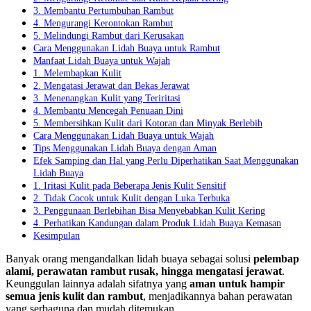
3. Membantu Pertumbuhan Rambut
4. Mengurangi Kerontokan Rambut
5. Melindungi Rambut dari Kerusakan
Cara Menggunakan Lidah Buaya untuk Rambut
Manfaat Lidah Buaya untuk Wajah
1. Melembapkan Kulit
2. Mengatasi Jerawat dan Bekas Jerawat
3. Menenangkan Kulit yang Teriritasi
4. Membantu Mencegah Penuaan Dini
5. Membersihkan Kulit dari Kotoran dan Minyak Berlebih
Cara Menggunakan Lidah Buaya untuk Wajah
Tips Menggunakan Lidah Buaya dengan Aman
Efek Samping dan Hal yang Perlu Diperhatikan Saat Menggunakan
Lidah Buaya
1. Iritasi Kulit pada Beberapa Jenis Kulit Sensitif
2. Tidak Cocok untuk Kulit dengan Luka Terbuka
3. Penggunaan Berlebihan Bisa Menyebabkan Kulit Kering
4. Perhatikan Kandungan dalam Produk Lidah Buaya Kemasan
Kesimpulan
Banyak orang mengandalkan lidah buaya sebagai solusi
pelembap
alami, perawatan rambut rusak, hingga mengatasi jerawat
.
Keunggulan lainnya adalah sifatnya yang
aman untuk hampir
semua jenis kulit dan rambut
, menjadikannya bahan perawatan
yang serbaguna dan mudah ditemukan.