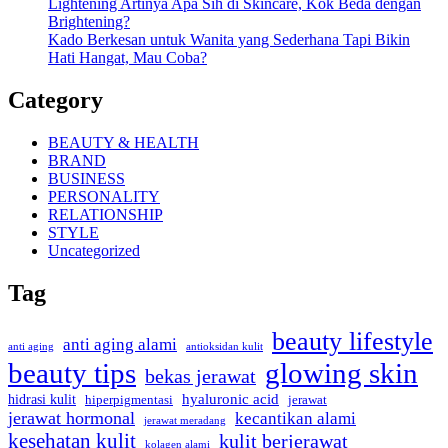
Lightening Artinya Apa Sih di Skincare, Kok Beda dengan
Brightening?
Kado Berkesan untuk Wanita yang Sederhana Tapi Bikin
Hati Hangat, Mau Coba?
Category
BEAUTY & HEALTH
BRAND
BUSINESS
PERSONALITY
RELATIONSHIP
STYLE
Uncategorized
Tag
beauty lifestyle
anti aging alami
anti aging
antioksidan kulit
beauty tips
glowing skin
bekas jerawat
hyaluronic acid
hidrasi kulit
hiperpigmentasi
jerawat
jerawat hormonal
kecantikan alami
jerawat meradang
kesehatan kulit
kulit berjerawat
kolagen alami