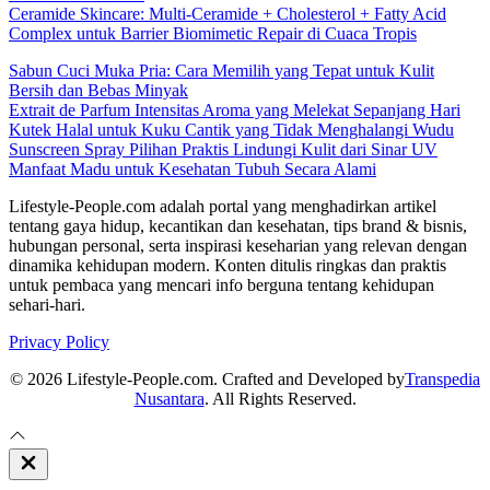
Ceramide Skincare: Multi-Ceramide + Cholesterol + Fatty Acid
Complex untuk Barrier Biomimetic Repair di Cuaca Tropis
Sabun Cuci Muka Pria: Cara Memilih yang Tepat untuk Kulit
Bersih dan Bebas Minyak
Extrait de Parfum Intensitas Aroma yang Melekat Sepanjang Hari
Kutek Halal untuk Kuku Cantik yang Tidak Menghalangi Wudu
Sunscreen Spray Pilihan Praktis Lindungi Kulit dari Sinar UV
Manfaat Madu untuk Kesehatan Tubuh Secara Alami
Lifestyle-People.com adalah portal yang menghadirkan artikel
tentang gaya hidup, kecantikan dan kesehatan, tips brand & bisnis,
hubungan personal, serta inspirasi keseharian yang relevan dengan
dinamika kehidupan modern. Konten ditulis ringkas dan praktis
untuk pembaca yang mencari info berguna tentang kehidupan
sehari-hari.
Privacy Policy
© 2026 Lifestyle-People.com. Crafted and Developed by
Transpedia
Nusantara
. All Rights Reserved.
Close
Off