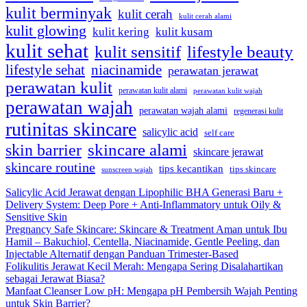
kulit berminyak
kulit cerah
kulit cerah alami
kulit glowing
kulit kering
kulit kusam
kulit sehat
kulit sensitif
lifestyle beauty
lifestyle sehat
niacinamide
perawatan jerawat
perawatan kulit
perawatan kulit alami
perawatan kulit wajah
perawatan wajah
perawatan wajah alami
regenerasi kulit
rutinitas skincare
salicylic acid
self care
skincare alami
skin barrier
skincare jerawat
skincare routine
tips kecantikan
tips skincare
sunscreen wajah
Salicylic Acid Jerawat dengan Lipophilic BHA Generasi Baru +
Delivery System: Deep Pore + Anti-Inflammatory untuk Oily &
Sensitive Skin
Pregnancy Safe Skincare: Skincare & Treatment Aman untuk Ibu
Hamil – Bakuchiol, Centella, Niacinamide, Gentle Peeling, dan
Injectable Alternatif dengan Panduan Trimester-Based
Folikulitis Jerawat Kecil Merah: Mengapa Sering Disalahartikan
sebagai Jerawat Biasa?
Manfaat Cleanser Low pH: Mengapa pH Pembersih Wajah Penting
untuk Skin Barrier?