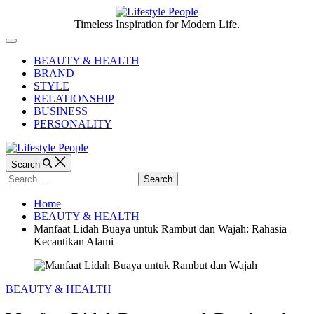
Skip
to
Lifestyle
Timeless Inspiration for Modern Life.
content
People
Off
Canvas
BEAUTY & HEALTH
BRAND
STYLE
RELATIONSHIP
BUSINESS
PERSONALITY
Search
Search
for:
Home
BEAUTY & HEALTH
Manfaat Lidah Buaya untuk Rambut dan Wajah: Rahasia
Kecantikan Alami
Categories
BEAUTY & HEALTH