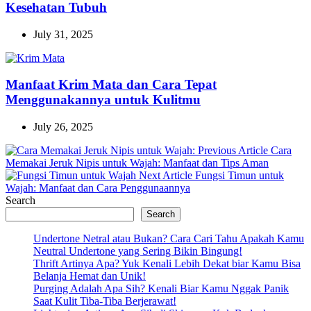
Kesehatan Tubuh
July 31, 2025
Manfaat Krim Mata dan Cara Tepat
Menggunakannya untuk Kulitmu
July 26, 2025
Previous
Previous Article
Cara
Post:
Memakai Jeruk Nipis untuk Wajah: Manfaat dan Tips Aman
Next
Next Article
Fungsi Timun untuk
Post:
Wajah: Manfaat dan Cara Penggunaannya
Search
Search
Undertone Netral atau Bukan? Cara Cari Tahu Apakah Kamu
Neutral Undertone yang Sering Bikin Bingung!
Thrift Artinya Apa? Yuk Kenali Lebih Dekat biar Kamu Bisa
Belanja Hemat dan Unik!
Purging Adalah Apa Sih? Kenali Biar Kamu Nggak Panik
Saat Kulit Tiba-Tiba Berjerawat!