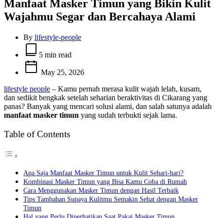
Manfaat Masker Timun yang Bikin Kulit
Wajahmu Segar dan Bercahaya Alami
By
lifestyle-people
Estimated
read
5 min read
time
May 25, 2026
lifestyle people
– Kamu pernah merasa kulit wajah lelah, kusam,
dan sedikit bengkak setelah seharian beraktivitas di Cikarang yang
panas? Banyak yang mencari solusi alami, dan salah satunya adalah
manfaat masker timun
yang sudah terbukti sejak lama.
Table of Contents
Apa Saja Manfaat Masker Timun untuk Kulit Sehari-hari?
Kombinasi Masker Timun yang Bisa Kamu Coba di Rumah
Cara Menggunakan Masker Timun dengan Hasil Terbaik
Tips Tambahan Supaya Kulitmu Semakin Sehat dengan Masker
Timun
Hal yang Perlu Diperhatikan Saat Pakai Masker Timun