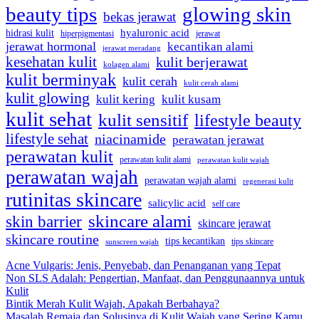
beauty tips
glowing skin
bekas jerawat
hidrasi kulit
hyaluronic acid
jerawat
hiperpigmentasi
jerawat hormonal
kecantikan alami
jerawat meradang
kesehatan kulit
kulit berjerawat
kolagen alami
kulit berminyak
kulit cerah
kulit cerah alami
kulit glowing
kulit kering
kulit kusam
kulit sehat
kulit sensitif
lifestyle beauty
lifestyle sehat
niacinamide
perawatan jerawat
perawatan kulit
perawatan kulit alami
perawatan kulit wajah
perawatan wajah
perawatan wajah alami
regenerasi kulit
rutinitas skincare
salicylic acid
self care
skincare alami
skin barrier
skincare jerawat
skincare routine
tips kecantikan
tips skincare
sunscreen wajah
Acne Vulgaris: Jenis, Penyebab, dan Penanganan yang Tepat
Non SLS Adalah: Pengertian, Manfaat, dan Penggunaannya untuk
Kulit
Bintik Merah Kulit Wajah, Apakah Berbahaya?
Masalah Remaja dan Solusinya di Kulit Wajah yang Sering Kamu