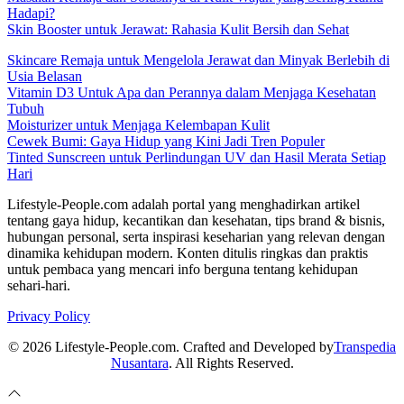
Hadapi?
Skin Booster untuk Jerawat: Rahasia Kulit Bersih dan Sehat
Skincare Remaja untuk Mengelola Jerawat dan Minyak Berlebih di
Usia Belasan
Vitamin D3 Untuk Apa dan Perannya dalam Menjaga Kesehatan
Tubuh
Moisturizer untuk Menjaga Kelembapan Kulit
Cewek Bumi: Gaya Hidup yang Kini Jadi Tren Populer
Tinted Sunscreen untuk Perlindungan UV dan Hasil Merata Setiap
Hari
Lifestyle-People.com adalah portal yang menghadirkan artikel
tentang gaya hidup, kecantikan dan kesehatan, tips brand & bisnis,
hubungan personal, serta inspirasi keseharian yang relevan dengan
dinamika kehidupan modern. Konten ditulis ringkas dan praktis
untuk pembaca yang mencari info berguna tentang kehidupan
sehari-hari.
Privacy Policy
© 2026 Lifestyle-People.com. Crafted and Developed by
Transpedia
Nusantara
. All Rights Reserved.