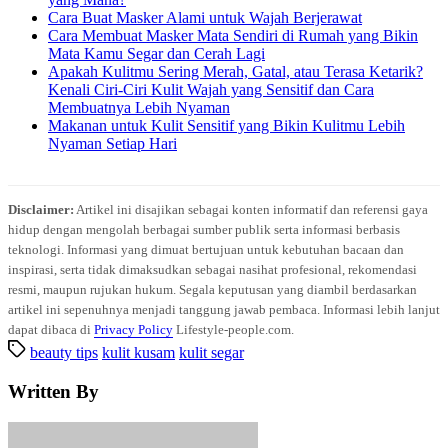
Cara Buat Masker Alami untuk Wajah Berjerawat
Cara Membuat Masker Mata Sendiri di Rumah yang Bikin
Mata Kamu Segar dan Cerah Lagi
Apakah Kulitmu Sering Merah, Gatal, atau Terasa Ketarik?
Kenali Ciri-Ciri Kulit Wajah yang Sensitif dan Cara
Membuatnya Lebih Nyaman
Makanan untuk Kulit Sensitif yang Bikin Kulitmu Lebih
Nyaman Setiap Hari
Disclaimer:
Artikel ini disajikan sebagai konten informatif dan referensi gaya
hidup dengan mengolah berbagai sumber publik serta informasi berbasis
teknologi. Informasi yang dimuat bertujuan untuk kebutuhan bacaan dan
inspirasi, serta tidak dimaksudkan sebagai nasihat profesional, rekomendasi
resmi, maupun rujukan hukum. Segala keputusan yang diambil berdasarkan
artikel ini sepenuhnya menjadi tanggung jawab pembaca. Informasi lebih lanjut
dapat dibaca di
Privacy Policy
Lifestyle-people.com.
beauty tips
kulit kusam
kulit segar
Written By