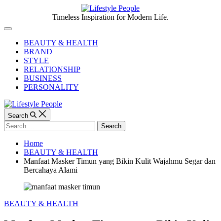
Skip
to
Lifestyle
Timeless Inspiration for Modern Life.
content
People
Off
Canvas
BEAUTY & HEALTH
BRAND
STYLE
RELATIONSHIP
BUSINESS
PERSONALITY
Search
Search
for:
Home
BEAUTY & HEALTH
Manfaat Masker Timun yang Bikin Kulit Wajahmu Segar dan
Bercahaya Alami
Categories
BEAUTY & HEALTH