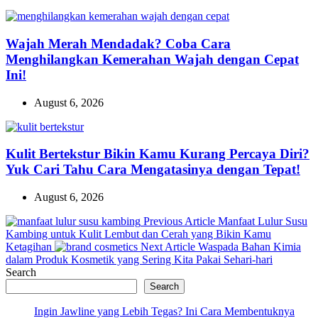
Wajah Merah Mendadak? Coba Cara
Menghilangkan Kemerahan Wajah dengan Cepat
Ini!
August 6, 2026
Kulit Bertekstur Bikin Kamu Kurang Percaya Diri?
Yuk Cari Tahu Cara Mengatasinya dengan Tepat!
August 6, 2026
Previous
Previous Article
Manfaat Lulur Susu
Post:
Kambing untuk Kulit Lembut dan Cerah yang Bikin Kamu
Next
Ketagihan
Next Article
Waspada Bahan Kimia
Post:
dalam Produk Kosmetik yang Sering Kita Pakai Sehari-hari
Search
Search
Ingin Jawline yang Lebih Tegas? Ini Cara Membentuknya