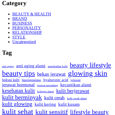
Category
BEAUTY & HEALTH
BRAND
BUSINESS
PERSONALITY
RELATIONSHIP
STYLE
Uncategorized
Tag
beauty lifestyle
anti aging alami
anti aging
antioksidan kulit
beauty tips
glowing skin
bekas jerawat
hyaluronic acid
hidrasi kulit
hiperpigmentasi
jerawat
jerawat hormonal
kecantikan alami
jerawat meradang
kesehatan kulit
kulit berjerawat
kolagen alami
kulit berminyak
kulit cerah
kulit cerah alami
kulit glowing
kulit kering
kulit kusam
kulit sehat
kulit sensitif
lifestyle beauty