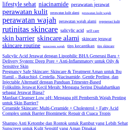
lifestyle sehat
niacinamide
perawatan jerawat
perawatan kulit
perawatan kulit alami
perawatan kulit wajah
perawatan wajah
perawatan wajah alami
regenerasi kulit
rutinitas skincare
salicylic acid
self care
skincare alami
skin barrier
skincare jerawat
skincare routine
tips kecantikan
tips skincare
sunscreen wajah
Salicylic Acid Jerawat dengan Lipophilic BHA Generasi Baru +
Delivery System: Deep Pore + Anti-Inflammatory untuk Oily &
Sensitive Skin
Pregnancy Safe Skincare: Skincare & Treatment Aman untuk Ibu
Hamil – Bakuchiol, Centella, Niacinamide, Gentle Peeling, dan
Injectable Alternatif dengan Panduan Trimester-Based
Folikulitis Jerawat Kecil Merah: Mengapa Sering Disalahartikan
sebagai Jerawat Biasa?
Manfaat Cleanser Low pH: Mengapa pH Pembersih Wajah Penting
untuk Skin Barrier?
Ceramide Skincare: Multi-Ceramide + Cholesterol + Fatty Acid
Complex untuk Barrier Biomimetic Repair di Cuaca Tropis
Shampo Anti Ketombe dan Rontok untuk Rambut yang Lebih Sehat
Sunscreen untuk Kulit Sensitif yang Aman Dipakai