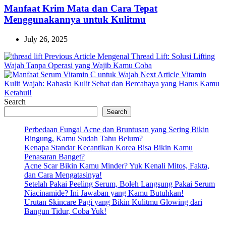
Manfaat Krim Mata dan Cara Tepat
Menggunakannya untuk Kulitmu
July 26, 2025
Previous
Previous Article
Mengenal Thread Lift: Solusi Lifting
Post:
Wajah Tanpa Operasi yang Wajib Kamu Coba
Next
Next Article
Vitamin
Post:
Kulit Wajah: Rahasia Kulit Sehat dan Bercahaya yang Harus Kamu
Ketahui!
Search
Search
Perbedaan Fungal Acne dan Bruntusan yang Sering Bikin
Bingung, Kamu Sudah Tahu Belum?
Kenapa Standar Kecantikan Korea Bisa Bikin Kamu
Penasaran Banget?
Acne Scar Bikin Kamu Minder? Yuk Kenali Mitos, Fakta,
dan Cara Mengatasinya!
Setelah Pakai Peeling Serum, Boleh Langsung Pakai Serum
Niacinamide? Ini Jawaban yang Kamu Butuhkan!
Urutan Skincare Pagi yang Bikin Kulitmu Glowing dari
Bangun Tidur, Coba Yuk!