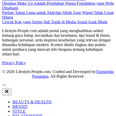
Oksidasi Make Up Adalah Perubahan Warna Foundation yang Perlu
Dipahami
Parfum Tahan Lama untuk Aktivitas Sibuk Agar Wangi Tidak Cepat
Hilang
Cewek Kue yang Sering Jadi Topik di Media Sosial Anak Muda
Lifestyle-People.com adalah portal yang menghadirkan artikel
tentang gaya hidup, kecantikan dan kesehatan, tips brand & bisnis,
hubungan personal, serta inspirasi keseharian yang relevan dengan
dinamika kehidupan modern. Konten ditulis ringkas dan praktis
untuk pembaca yang mencari info berguna tentang kehidupan
sehari-hari.
Privacy Policy
© 2026 Lifestyle-People.com. Crafted and Developed by
Transpedia
Nusantara
. All Rights Reserved.
Close
Off
Canvas
BEAUTY & HEALTH
BRAND
STYLE
RELATIONSHIP