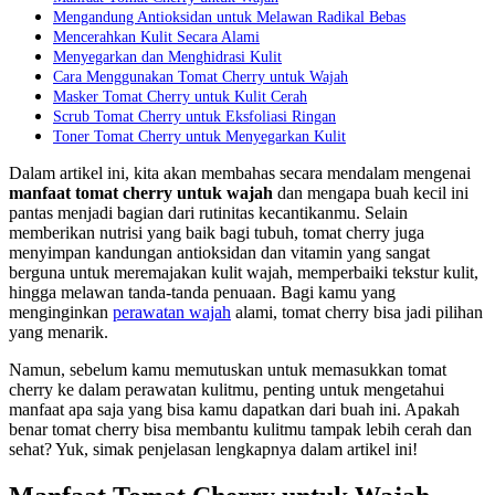
Mengandung Antioksidan untuk Melawan Radikal Bebas
Mencerahkan Kulit Secara Alami
Menyegarkan dan Menghidrasi Kulit
Cara Menggunakan Tomat Cherry untuk Wajah
Masker Tomat Cherry untuk Kulit Cerah
Scrub Tomat Cherry untuk Eksfoliasi Ringan
Toner Tomat Cherry untuk Menyegarkan Kulit
Dalam artikel ini, kita akan membahas secara mendalam mengenai
manfaat tomat cherry untuk wajah
dan mengapa buah kecil ini
pantas menjadi bagian dari rutinitas kecantikanmu. Selain
memberikan nutrisi yang baik bagi tubuh, tomat cherry juga
menyimpan kandungan antioksidan dan vitamin yang sangat
berguna untuk meremajakan kulit wajah, memperbaiki tekstur kulit,
hingga melawan tanda-tanda penuaan. Bagi kamu yang
menginginkan
perawatan wajah
alami, tomat cherry bisa jadi pilihan
yang menarik.
Namun, sebelum kamu memutuskan untuk memasukkan tomat
cherry ke dalam perawatan kulitmu, penting untuk mengetahui
manfaat apa saja yang bisa kamu dapatkan dari buah ini. Apakah
benar tomat cherry bisa membantu kulitmu tampak lebih cerah dan
sehat? Yuk, simak penjelasan lengkapnya dalam artikel ini!