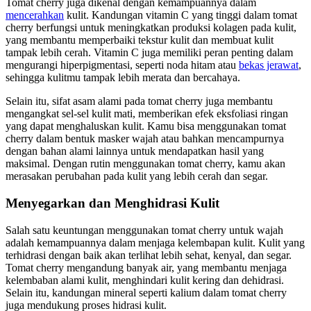
Tomat cherry juga dikenal dengan kemampuannya dalam
mencerahkan
kulit. Kandungan vitamin C yang tinggi dalam tomat
cherry berfungsi untuk meningkatkan produksi kolagen pada kulit,
yang membantu memperbaiki tekstur kulit dan membuat kulit
tampak lebih cerah. Vitamin C juga memiliki peran penting dalam
mengurangi hiperpigmentasi, seperti noda hitam atau
bekas jerawat
,
sehingga kulitmu tampak lebih merata dan bercahaya.
Selain itu, sifat asam alami pada tomat cherry juga membantu
mengangkat sel-sel kulit mati, memberikan efek eksfoliasi ringan
yang dapat menghaluskan kulit. Kamu bisa menggunakan tomat
cherry dalam bentuk masker wajah atau bahkan mencampurnya
dengan bahan alami lainnya untuk mendapatkan hasil yang
maksimal. Dengan rutin menggunakan tomat cherry, kamu akan
merasakan perubahan pada kulit yang lebih cerah dan segar.
Menyegarkan dan Menghidrasi Kulit
Salah satu keuntungan menggunakan tomat cherry untuk wajah
adalah kemampuannya dalam menjaga kelembapan kulit. Kulit yang
terhidrasi dengan baik akan terlihat lebih sehat, kenyal, dan segar.
Tomat cherry mengandung banyak air, yang membantu menjaga
kelembaban alami kulit, menghindari kulit kering dan dehidrasi.
Selain itu, kandungan mineral seperti kalium dalam tomat cherry
juga mendukung proses hidrasi kulit.