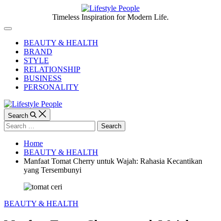
Skip
to
Lifestyle
Timeless Inspiration for Modern Life.
content
People
Off
Canvas
BEAUTY & HEALTH
BRAND
STYLE
RELATIONSHIP
BUSINESS
PERSONALITY
Search
Search
for:
Home
BEAUTY & HEALTH
Manfaat Tomat Cherry untuk Wajah: Rahasia Kecantikan
yang Tersembunyi
Categories
BEAUTY & HEALTH