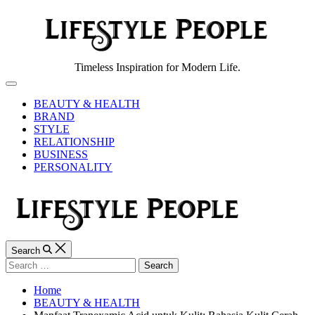
Skip
to
content
Lifestyle
Timeless Inspiration for Modern Life.
People
Off
Canvas
BEAUTY & HEALTH
BRAND
STYLE
RELATIONSHIP
BUSINESS
PERSONALITY
Search
Search
for:
Home
BEAUTY & HEALTH