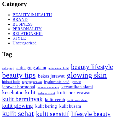
Category
BEAUTY & HEALTH
BRAND
BUSINESS
PERSONALITY
RELATIONSHIP
STYLE
Uncategorized
Tag
beauty lifestyle
anti aging alami
anti aging
antioksidan kulit
beauty tips
glowing skin
bekas jerawat
hidrasi kulit
hyaluronic acid
jerawat
hiperpigmentasi
jerawat hormonal
kecantikan alami
jerawat meradang
kesehatan kulit
kulit berjerawat
kolagen alami
kulit berminyak
kulit cerah
kulit cerah alami
kulit glowing
kulit kering
kulit kusam
kulit sehat
kulit sensitif
lifestyle beauty