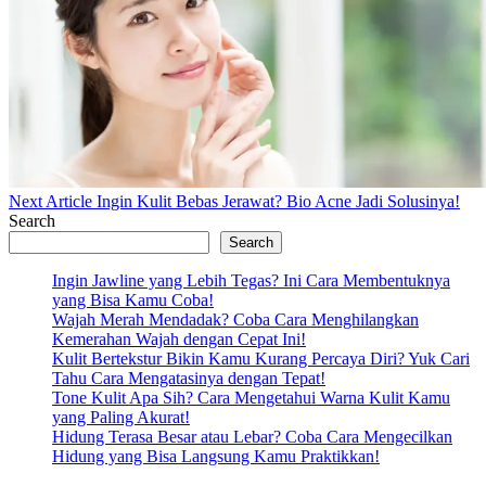
Next
Next Article
Ingin Kulit Bebas Jerawat? Bio Acne Jadi Solusinya!
Post:
Search
Search
Ingin Jawline yang Lebih Tegas? Ini Cara Membentuknya
yang Bisa Kamu Coba!
Wajah Merah Mendadak? Coba Cara Menghilangkan
Kemerahan Wajah dengan Cepat Ini!
Kulit Bertekstur Bikin Kamu Kurang Percaya Diri? Yuk Cari
Tahu Cara Mengatasinya dengan Tepat!
Tone Kulit Apa Sih? Cara Mengetahui Warna Kulit Kamu
yang Paling Akurat!
Hidung Terasa Besar atau Lebar? Coba Cara Mengecilkan
Hidung yang Bisa Langsung Kamu Praktikkan!