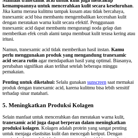
Manfaat tranexamic acid untuk kulit juga mencakup
kemampuannya untuk mencerahkan kulit secara keseluruhan
.
Jika kamu merasa kulitmu tampak kusam atau tidak bercahaya,
tranexamic acid bisa membantu mengembalikan kecerahan kulit
dengan meratakan warna kulit secara efektif. Penggunaan
tranexamic acid dapat membantu mengurangi noda gelap dan
memberikan efek cerah alami tanpa membuat kulit terasa kering atau
iritasi.
Namun, tranexamic acid tidak memberikan hasil instan.
Kamu
perlu menggunakan produk yang mengandung tranexamic
acid secara rutin
agar mendapatkan hasil yang optimal. Biasanya,
perubahan signifikan akan terlihat setelah beberapa minggu
pemakaian.
Penting untuk diketahui:
Selalu gunakan
sunscreen
saat memakai
produk dengan tranexamic acid, karena kulitmu bisa lebih sensitif
terhadap sinar matahari.
5. Meningkatkan Produksi Kolagen
Selain manfaat untuk mencerahkan dan meratakan warna kulit,
tranexamic acid juga dapat berperan dalam meningkatkan
produksi kolagen
. Kolagen adalah protein yang sangat penting
untuk menjaga elastisitas kulit dan mencegah keriput. Dengan