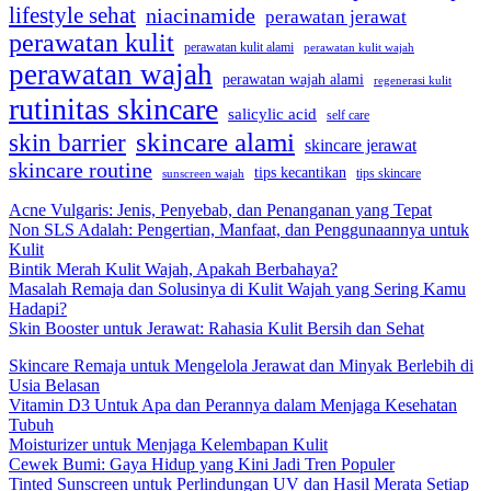
lifestyle sehat
niacinamide
perawatan jerawat
perawatan kulit
perawatan kulit alami
perawatan kulit wajah
perawatan wajah
perawatan wajah alami
regenerasi kulit
rutinitas skincare
salicylic acid
self care
skincare alami
skin barrier
skincare jerawat
skincare routine
tips kecantikan
tips skincare
sunscreen wajah
Acne Vulgaris: Jenis, Penyebab, dan Penanganan yang Tepat
Non SLS Adalah: Pengertian, Manfaat, dan Penggunaannya untuk
Kulit
Bintik Merah Kulit Wajah, Apakah Berbahaya?
Masalah Remaja dan Solusinya di Kulit Wajah yang Sering Kamu
Hadapi?
Skin Booster untuk Jerawat: Rahasia Kulit Bersih dan Sehat
Skincare Remaja untuk Mengelola Jerawat dan Minyak Berlebih di
Usia Belasan
Vitamin D3 Untuk Apa dan Perannya dalam Menjaga Kesehatan
Tubuh
Moisturizer untuk Menjaga Kelembapan Kulit
Cewek Bumi: Gaya Hidup yang Kini Jadi Tren Populer
Tinted Sunscreen untuk Perlindungan UV dan Hasil Merata Setiap