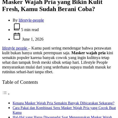
Masker Wajah Pria yang Bikin Kulit
Fresh, Kamu Sudah Berani Coba?
By
lifestyle-people
Estimated
read
5 min read
time
June 1, 2026
lifestyle people
– Kamu pasti sering mendengar bahwa perawatan
kulit bukan hanya untuk perempuan saja.
Masker wajah pria
kini
semakin populer karena banyak cowok yang ingin kulitnya tetap
sehat dan tampak fresh meski sibuk setiap hari. Lifestyle People
menyarankan mulai dari yang sederhana supaya mudah masuk ke
rutinitas sehari-hari tanpa ribet.
Table of Contents
Kenapa Masker Wajah Pria Semakin Banyak Dibicarakan Sekarang?
Cara Pakai dan Kombinasi Seru Masker Wajah Pria yang Cocok Buat
Kamu
Hal-Hal yang Harus Diwaspadai Saat Menggunakan Masker Wajah