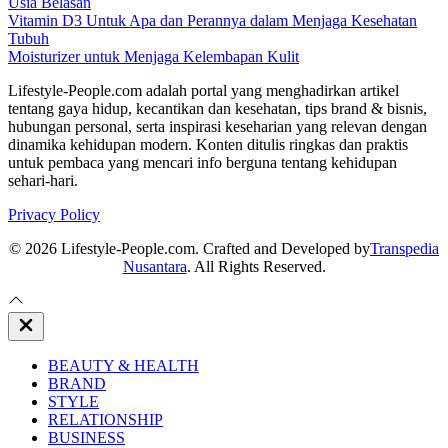
Usia Belasan
Vitamin D3 Untuk Apa dan Perannya dalam Menjaga Kesehatan
Tubuh
Moisturizer untuk Menjaga Kelembapan Kulit
Lifestyle-People.com adalah portal yang menghadirkan artikel
tentang gaya hidup, kecantikan dan kesehatan, tips brand & bisnis,
hubungan personal, serta inspirasi keseharian yang relevan dengan
dinamika kehidupan modern. Konten ditulis ringkas dan praktis
untuk pembaca yang mencari info berguna tentang kehidupan
sehari-hari.
Privacy Policy
© 2026 Lifestyle-People.com. Crafted and Developed by
Transpedia
Nusantara
. All Rights Reserved.
Close
Off
Canvas
BEAUTY & HEALTH
BRAND
STYLE
RELATIONSHIP
BUSINESS