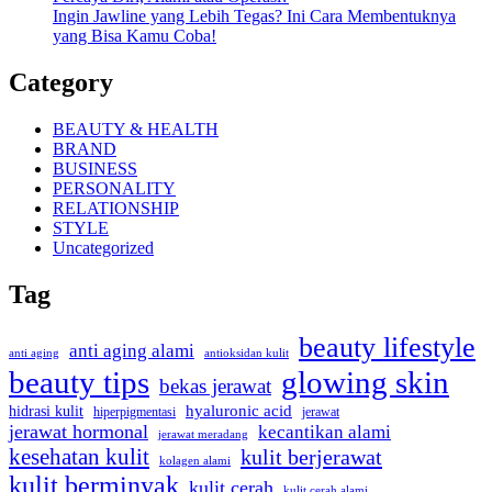
Ingin Jawline yang Lebih Tegas? Ini Cara Membentuknya
yang Bisa Kamu Coba!
Category
BEAUTY & HEALTH
BRAND
BUSINESS
PERSONALITY
RELATIONSHIP
STYLE
Uncategorized
Tag
beauty lifestyle
anti aging alami
anti aging
antioksidan kulit
beauty tips
glowing skin
bekas jerawat
hidrasi kulit
hyaluronic acid
jerawat
hiperpigmentasi
jerawat hormonal
kecantikan alami
jerawat meradang
kesehatan kulit
kulit berjerawat
kolagen alami
kulit berminyak
kulit cerah
kulit cerah alami