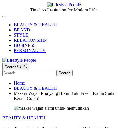
Skip
to
Lifestyle
Timeless Inspiration for Modern Life.
content
People
Off
Canvas
BEAUTY & HEALTH
BRAND
STYLE
RELATIONSHIP
BUSINESS
PERSONALITY
Search
Search
for:
Home
BEAUTY & HEALTH
Masker Wajah Pria yang Bikin Kulit Fresh, Kamu Sudah
Berani Coba?
Categories
BEAUTY & HEALTH