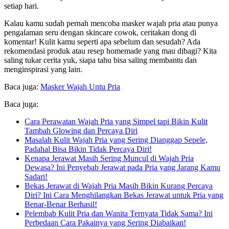
setiap hari.
Kalau kamu sudah pernah mencoba masker wajah pria atau punya
pengalaman seru dengan skincare cowok, ceritakan dong di
komentar! Kulit kamu seperti apa sebelum dan sesudah? Ada
rekomendasi produk atau resep homemade yang mau dibagi? Kita
saling tukar cerita yuk, siapa tahu bisa saling membantu dan
menginspirasi yang lain.
Baca juga:
Masker Wajah Untu Pria
Baca juga:
Cara Perawatan Wajah Pria yang Simpel tapi Bikin Kulit
Tambah Glowing dan Percaya Diri
Masalah Kulit Wajah Pria yang Sering Dianggap Sepele,
Padahal Bisa Bikin Tidak Percaya Diri!
Kenapa Jerawat Masih Sering Muncul di Wajah Pria
Dewasa? Ini Penyebab Jerawat pada Pria yang Jarang Kamu
Sadari!
Bekas Jerawat di Wajah Pria Masih Bikin Kurang Percaya
Diri? Ini Cara Menghilangkan Bekas Jerawat untuk Pria yang
Benar-Benar Berhasil!
Pelembab Kulit Pria dan Wanita Ternyata Tidak Sama? Ini
Perbedaan Cara Pakainya yang Sering Diabaikan!