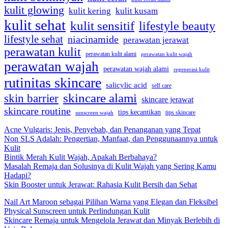
kulit glowing
kulit kering
kulit kusam
kulit sehat
kulit sensitif
lifestyle beauty
lifestyle sehat
niacinamide
perawatan jerawat
perawatan kulit
perawatan kulit alami
perawatan kulit wajah
perawatan wajah
perawatan wajah alami
regenerasi kulit
rutinitas skincare
salicylic acid
self care
skincare alami
skin barrier
skincare jerawat
skincare routine
tips kecantikan
tips skincare
sunscreen wajah
Acne Vulgaris: Jenis, Penyebab, dan Penanganan yang Tepat
Non SLS Adalah: Pengertian, Manfaat, dan Penggunaannya untuk
Kulit
Bintik Merah Kulit Wajah, Apakah Berbahaya?
Masalah Remaja dan Solusinya di Kulit Wajah yang Sering Kamu
Hadapi?
Skin Booster untuk Jerawat: Rahasia Kulit Bersih dan Sehat
Nail Art Maroon sebagai Pilihan Warna yang Elegan dan Fleksibel
Physical Sunscreen untuk Perlindungan Kulit
Skincare Remaja untuk Mengelola Jerawat dan Minyak Berlebih di