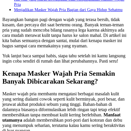
Pria
Menjadikan Masker Wajah Pria Bagian dari Gaya Hidup Sehatmu
Bayangkan bangun pagi dengan wajah yang terasa bersih, tidak
kusam, dan percaya diri saat bertemu orang. Banyak teman-teman
pria yang sudah mencoba bilang rasanya lega karena akhirnya ada
cara mudah merawat kulit tanpa harus ke salon mahal. Di artikel ini
kita bahas semuanya dengan santai, mulai dari kenapa masker ini
bagus sampai cara memakainya yang nyaman.
Yuk lanjut baca sampai habis, siapa tahu setelah ini kamu langsung
ingin coba sendiri di rumah dan lihat perubahannya. Pasti seru!
Kenapa Masker Wajah Pria Semakin
Banyak Dibicarakan Sekarang?
Masker wajah pria membantu mengatasi berbagai masalah kulit
yang sering dialami cowok seperti kulit berminyak, pori besar, dan
jerawat akibat produksi sebum yang tinggi. Bahan-bahan di
dalamnya biasanya diformulasikan lebih ringan tapi tetap efektif
membersihkan tanpa membuat kulit kering berlebihan.
Manfaat
utamanya
adalah membersihkan pori-pori dari kotoran dan debu
yang menumpuk seharian, terutama kalau kamu sering beraktivitas
di luar ruangan.