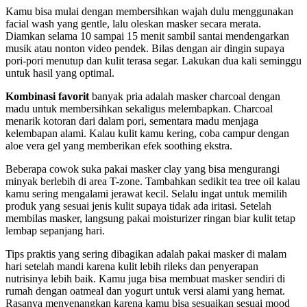
Kamu bisa mulai dengan membersihkan wajah dulu menggunakan
facial wash yang gentle, lalu oleskan masker secara merata.
Diamkan selama 10 sampai 15 menit sambil santai mendengarkan
musik atau nonton video pendek. Bilas dengan air dingin supaya
pori-pori menutup dan kulit terasa segar. Lakukan dua kali seminggu
untuk hasil yang optimal.
Kombinasi favorit
banyak pria adalah masker charcoal dengan
madu untuk membersihkan sekaligus melembapkan. Charcoal
menarik kotoran dari dalam pori, sementara madu menjaga
kelembapan alami. Kalau kulit kamu kering, coba campur dengan
aloe vera gel yang memberikan efek soothing ekstra.
Beberapa cowok suka pakai masker clay yang bisa mengurangi
minyak berlebih di area T-zone. Tambahkan sedikit tea tree oil kalau
kamu sering mengalami jerawat kecil. Selalu ingat untuk memilih
produk yang sesuai jenis kulit supaya tidak ada iritasi. Setelah
membilas masker, langsung pakai moisturizer ringan biar kulit tetap
lembap sepanjang hari.
Tips praktis yang sering dibagikan adalah pakai masker di malam
hari setelah mandi karena kulit lebih rileks dan penyerapan
nutrisinya lebih baik. Kamu juga bisa membuat masker sendiri di
rumah dengan oatmeal dan yogurt untuk versi alami yang hemat.
Rasanya menyenangkan karena kamu bisa sesuaikan sesuai mood