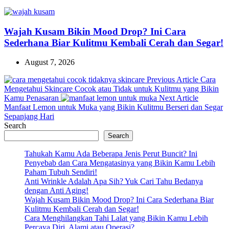
Wajah Kusam Bikin Mood Drop? Ini Cara
Sederhana Biar Kulitmu Kembali Cerah dan Segar!
August 7, 2026
Previous
Previous Article
Cara
Post:
Mengetahui Skincare Cocok atau Tidak untuk Kulitmu yang Bikin
Next
Kamu Penasaran
Next Article
Post:
Manfaat Lemon untuk Muka yang Bikin Kulitmu Berseri dan Segar
Sepanjang Hari
Search
Search
Tahukah Kamu Ada Beberapa Jenis Perut Buncit? Ini
Penyebab dan Cara Mengatasinya yang Bikin Kamu Lebih
Paham Tubuh Sendiri!
Anti Wrinkle Adalah Apa Sih? Yuk Cari Tahu Bedanya
dengan Anti Aging!
Wajah Kusam Bikin Mood Drop? Ini Cara Sederhana Biar
Kulitmu Kembali Cerah dan Segar!
Cara Menghilangkan Tahi Lalat yang Bikin Kamu Lebih
Percaya Diri, Alami atau Operasi?