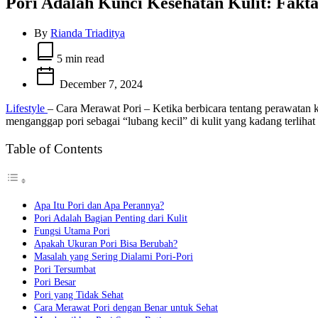
Pori Adalah Kunci Kesehatan Kulit: Fakt
By
Rianda Triaditya
Estimated
read
5 min read
time
December 7, 2024
Lifestyle
– Cara Merawat Pori – Ketika berbicara tentang perawatan ku
menganggap pori sebagai “lubang kecil” di kulit yang kadang terliha
Table of Contents
Apa Itu Pori dan Apa Perannya?
Pori Adalah Bagian Penting dari Kulit
Fungsi Utama Pori
Apakah Ukuran Pori Bisa Berubah?
Masalah yang Sering Dialami Pori-Pori
Pori Tersumbat
Pori Besar
Pori yang Tidak Sehat
Cara Merawat Pori dengan Benar untuk Sehat