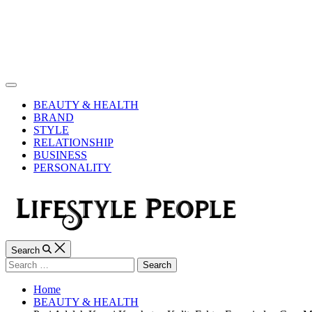
Skip
to
content
Lifestyle
People
Off
Canvas
BEAUTY & HEALTH
BRAND
STYLE
RELATIONSHIP
BUSINESS
PERSONALITY
Search
Search
for:
Home
BEAUTY & HEALTH