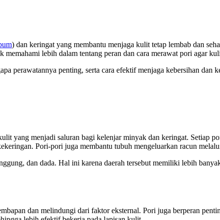
bum
) dan keringat yang membantu menjaga kulit tetap lembab dan seh
uk memahami lebih dalam tentang peran dan cara merawat pori agar kuli
apa perawatannya penting, serta cara efektif menjaga kebersihan dan k
lit yang menjadi saluran bagi kelenjar minyak dan keringat. Setiap po
kekeringan. Pori-pori juga membantu tubuh mengeluarkan racun melalui
punggung, dan dada. Hal ini karena daerah tersebut memiliki lebih banya
pan dan melindungi dari faktor eksternal. Pori juga berperan penting d
gga lebih efektif bekerja pada lapisan kulit.