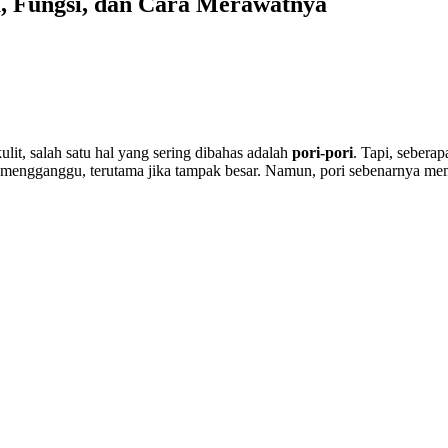
a, Fungsi, dan Cara Merawatnya
lit, salah satu hal yang sering dibahas adalah
pori-pori
. Tapi, seber
t mengganggu, terutama jika tampak besar. Namun, pori sebenarnya memi