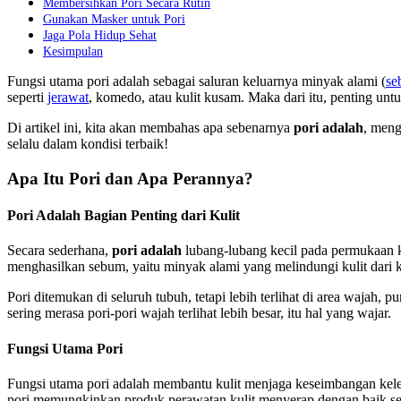
Membersihkan Pori Secara Rutin
Gunakan Masker untuk Pori
Jaga Pola Hidup Sehat
Kesimpulan
Fungsi utama pori adalah sebagai saluran keluarnya minyak alami (
se
seperti
jerawat
, komedo, atau kulit kusam. Maka dari itu, penting unt
Di artikel ini, kita akan membahas apa sebenarnya
pori adalah
, meng
selalu dalam kondisi terbaik!
Apa Itu Pori dan Apa Perannya?
Pori Adalah Bagian Penting dari Kulit
Secara sederhana,
pori adalah
lubang-lubang kecil pada permukaan ku
menghasilkan sebum, yaitu minyak alami yang melindungi kulit dari 
Pori ditemukan di seluruh tubuh, tetapi lebih terlihat di area wajah, 
sering merasa pori-pori wajah terlihat lebih besar, itu hal yang wajar.
Fungsi Utama Pori
Fungsi utama pori adalah membantu kulit menjaga keseimbangan kelemba
pori memungkinkan produk perawatan kulit menyerap dengan baik sehin