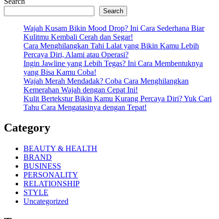
Search
Search
Wajah Kusam Bikin Mood Drop? Ini Cara Sederhana Biar
Kulitmu Kembali Cerah dan Segar!
Cara Menghilangkan Tahi Lalat yang Bikin Kamu Lebih
Percaya Diri, Alami atau Operasi?
Ingin Jawline yang Lebih Tegas? Ini Cara Membentuknya
yang Bisa Kamu Coba!
Wajah Merah Mendadak? Coba Cara Menghilangkan
Kemerahan Wajah dengan Cepat Ini!
Kulit Bertekstur Bikin Kamu Kurang Percaya Diri? Yuk Cari
Tahu Cara Mengatasinya dengan Tepat!
Category
BEAUTY & HEALTH
BRAND
BUSINESS
PERSONALITY
RELATIONSHIP
STYLE
Uncategorized