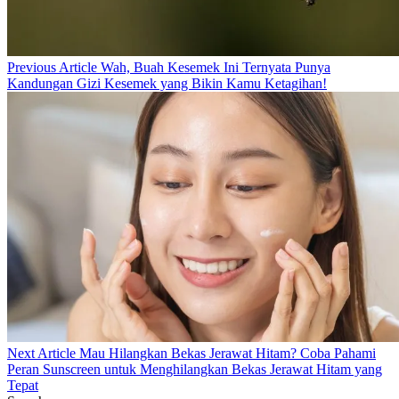
Previous
Previous Article
Wah, Buah Kesemek Ini Ternyata Punya
Post:
Kandungan Gizi Kesemek yang Bikin Kamu Ketagihan!
Next
Next Article
Mau Hilangkan Bekas Jerawat Hitam? Coba Pahami
Post:
Peran Sunscreen untuk Menghilangkan Bekas Jerawat Hitam yang
Tepat