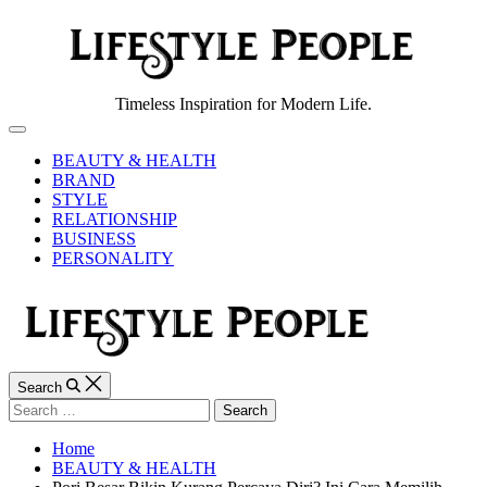
Skip
to
content
Lifestyle
Timeless Inspiration for Modern Life.
People
Off
Canvas
BEAUTY & HEALTH
BRAND
STYLE
RELATIONSHIP
BUSINESS
PERSONALITY
Search
Search
for:
Home
BEAUTY & HEALTH