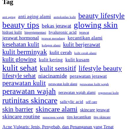
Tag
beauty lifestyle
anti aging alami
anti aging
antioksidan kulit
beauty tips
glowing skin
bekas jerawat
hidrasi kulit
hyaluronic acid
jerawat
hiperpigmentasi
jerawat hormonal
kecantikan alami
jerawat meradang
kesehatan kulit
kulit berjerawat
kolagen alami
kulit berminyak
kulit cerah
kulit cerah alami
kulit glowing
kulit kering
kulit kusam
kulit sehat
kulit sensitif
lifestyle beauty
lifestyle sehat
niacinamide
perawatan jerawat
perawatan kulit
perawatan kulit alami
perawatan kulit wajah
perawatan wajah
perawatan wajah alami
regenerasi kulit
rutinitas skincare
salicylic acid
self care
skincare alami
skin barrier
skincare jerawat
skincare routine
tips kecantikan
tips skincare
sunscreen wajah
Acne Vulgaris: Jenis, Penyebab, dan Penanganan yang Tepat