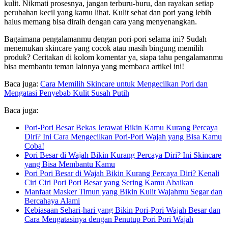
kulit. Nikmati prosesnya, jangan terburu-buru, dan rayakan setiap
perubahan kecil yang kamu lihat. Kulit sehat dan pori yang lebih
halus memang bisa diraih dengan cara yang menyenangkan.
Bagaimana pengalamanmu dengan pori-pori selama ini? Sudah
menemukan skincare yang cocok atau masih bingung memilih
produk? Ceritakan di kolom komentar ya, siapa tahu pengalamanmu
bisa membantu teman lainnya yang membaca artikel ini!
Baca juga:
Cara Memilih Skincare untuk Mengecilkan Pori dan
Mengatasi Penyebab Kulit Susah Putih
Baca juga:
Pori-Pori Besar Bekas Jerawat Bikin Kamu Kurang Percaya
Diri? Ini Cara Mengecilkan Pori-Pori Wajah yang Bisa Kamu
Coba!
Pori Besar di Wajah Bikin Kurang Percaya Diri? Ini Skincare
yang Bisa Membantu Kamu
Pori Pori Besar di Wajah Bikin Kurang Percaya Diri? Kenali
Ciri Ciri Pori Pori Besar yang Sering Kamu Abaikan
Manfaat Masker Timun yang Bikin Kulit Wajahmu Segar dan
Bercahaya Alami
Kebiasaan Sehari-hari yang Bikin Pori-Pori Wajah Besar dan
Cara Mengatasinya dengan Penutup Pori Pori Wajah