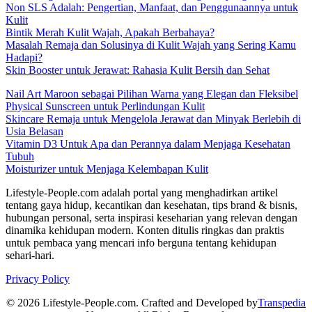
Non SLS Adalah: Pengertian, Manfaat, dan Penggunaannya untuk
Kulit
Bintik Merah Kulit Wajah, Apakah Berbahaya?
Masalah Remaja dan Solusinya di Kulit Wajah yang Sering Kamu
Hadapi?
Skin Booster untuk Jerawat: Rahasia Kulit Bersih dan Sehat
Nail Art Maroon sebagai Pilihan Warna yang Elegan dan Fleksibel
Physical Sunscreen untuk Perlindungan Kulit
Skincare Remaja untuk Mengelola Jerawat dan Minyak Berlebih di
Usia Belasan
Vitamin D3 Untuk Apa dan Perannya dalam Menjaga Kesehatan
Tubuh
Moisturizer untuk Menjaga Kelembapan Kulit
Lifestyle-People.com adalah portal yang menghadirkan artikel
tentang gaya hidup, kecantikan dan kesehatan, tips brand & bisnis,
hubungan personal, serta inspirasi keseharian yang relevan dengan
dinamika kehidupan modern. Konten ditulis ringkas dan praktis
untuk pembaca yang mencari info berguna tentang kehidupan
sehari-hari.
Privacy Policy
© 2026 Lifestyle-People.com. Crafted and Developed by
Transpedia