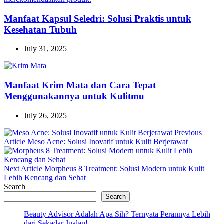
Manfaat Kapsul Seledri: Solusi Praktis untuk
Kesehatan Tubuh
July 31, 2025
Manfaat Krim Mata dan Cara Tepat
Menggunakannya untuk Kulitmu
July 26, 2025
Previous
Previous
Article
Meso Acne: Solusi Inovatif untuk Kulit Berjerawat
Post:
Next
Next Article
Morpheus 8 Treatment: Solusi Modern untuk Kulit
Post:
Lebih Kencang dan Sehat
Search
Search
Beauty Advisor Adalah Apa Sih? Ternyata Perannya Lebih
dari Sekadar Jualan!