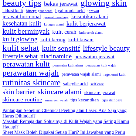
beauty tips
glowing skin
bekas jerawat
hidrasi kulit
hyaluronic acid
hiperpigmentasi
jerawat
jerawat hormonal
kecantikan alami
jerawat meradang
kesehatan kulit
kulit berjerawat
kolagen alami
kulit berminyak
kulit cerah
kulit cerah alami
kulit glowing
kulit kering
kulit kusam
kulit sehat
kulit sensitif
lifestyle beauty
lifestyle sehat
niacinamide
perawatan jerawat
perawatan kulit
perawatan kulit alami
perawatan kulit wajah
perawatan wajah
perawatan wajah alami
regenerasi kulit
rutinitas skincare
salicylic acid
self care
skincare alami
skin barrier
skincare jerawat
skincare routine
tips kecantikan
tips skincare
sunscreen wajah
Pantangan Sebelum Chemical Peeling atau Laser: Apa Saja yang
Harus Dihindari?
Masalah Remaja dan Solusinya di Kulit Wajah yang Sering Kamu
Hadapi?
Sheet Mask Boleh Dipakai Setiap Hari? Ini Jawaban yang Perlu