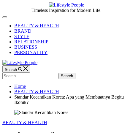
Skip
to
Lifestyle
Timeless Inspiration for Modern Life.
content
People
Off
Canvas
BEAUTY & HEALTH
BRAND
STYLE
RELATIONSHIP
BUSINESS
PERSONALITY
Search
Search
for:
Home
BEAUTY & HEALTH
Standar Kecantikan Korea: Apa yang Membuatnya Begitu
Ikonik?
Categories
BEAUTY & HEALTH