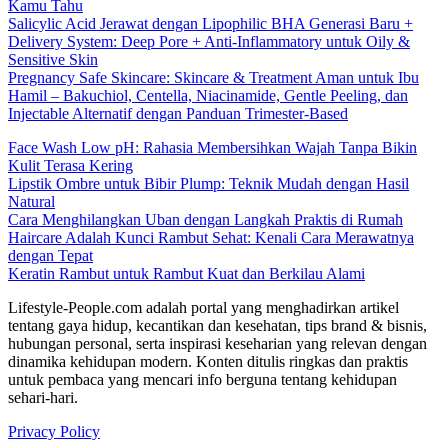
Kamu Tahu
Salicylic Acid Jerawat dengan Lipophilic BHA Generasi Baru +
Delivery System: Deep Pore + Anti-Inflammatory untuk Oily &
Sensitive Skin
Pregnancy Safe Skincare: Skincare & Treatment Aman untuk Ibu
Hamil – Bakuchiol, Centella, Niacinamide, Gentle Peeling, dan
Injectable Alternatif dengan Panduan Trimester-Based
Face Wash Low pH: Rahasia Membersihkan Wajah Tanpa Bikin
Kulit Terasa Kering
Lipstik Ombre untuk Bibir Plump: Teknik Mudah dengan Hasil
Natural
Cara Menghilangkan Uban dengan Langkah Praktis di Rumah
Haircare Adalah Kunci Rambut Sehat: Kenali Cara Merawatnya
dengan Tepat
Keratin Rambut untuk Rambut Kuat dan Berkilau Alami
Lifestyle-People.com adalah portal yang menghadirkan artikel
tentang gaya hidup, kecantikan dan kesehatan, tips brand & bisnis,
hubungan personal, serta inspirasi keseharian yang relevan dengan
dinamika kehidupan modern. Konten ditulis ringkas dan praktis
untuk pembaca yang mencari info berguna tentang kehidupan
sehari-hari.
Privacy Policy