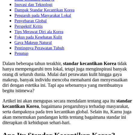
Inovasi dan Teknologi
Dampak Standar Kecantikan Korea
Pengaruh pada Masyarakat Lokal
Penyebaran Global
Perspektif Kritis
Tips Merawat Diri ala Korea
Fokus pada Kesehatan Kulit
Gaya Makeup Natural
Pentingnya Perawatan Tubuh
Penutup
Dalam beberapa tahun terakhir,
standar kecantikan Korea
tidak
hanya mempengaruhi tren lokal, tetapi juga menginspirasi banyak
orang di seluruh dunia. Mulai dari perawatan kulit hingga gaya
makeup, banyak individu mencoba memahami dan menyesuaikan
diri dengan estetika ini. Tapi apa sebenarnya yang membuatnya
begitu istimewa?
Artikel ini akan mengupas secara mendalam tentang apa itu
standar
kecantikan Korea
, bagaimana pengaruhnya terhadap masyarakat,
serta dampaknya pada tren kecantikan global. Selain itu, Kamu juga
akan menemukan pandangan kritis tentang bagaimana standar ini
diterapkan di kehidupan sehari-hari.