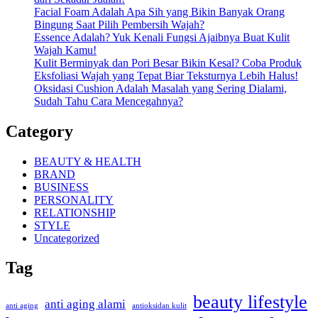
Facial Foam Adalah Apa Sih yang Bikin Banyak Orang
Bingung Saat Pilih Pembersih Wajah?
Essence Adalah? Yuk Kenali Fungsi Ajaibnya Buat Kulit
Wajah Kamu!
Kulit Berminyak dan Pori Besar Bikin Kesal? Coba Produk
Eksfoliasi Wajah yang Tepat Biar Teksturnya Lebih Halus!
Oksidasi Cushion Adalah Masalah yang Sering Dialami,
Sudah Tahu Cara Mencegahnya?
Category
BEAUTY & HEALTH
BRAND
BUSINESS
PERSONALITY
RELATIONSHIP
STYLE
Uncategorized
Tag
beauty lifestyle
anti aging alami
anti aging
antioksidan kulit