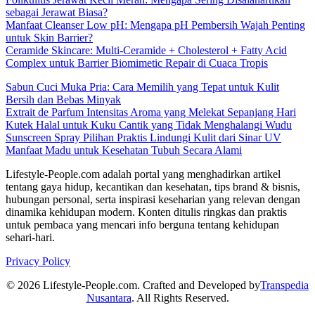
sebagai Jerawat Biasa?
Manfaat Cleanser Low pH: Mengapa pH Pembersih Wajah Penting
untuk Skin Barrier?
Ceramide Skincare: Multi-Ceramide + Cholesterol + Fatty Acid
Complex untuk Barrier Biomimetic Repair di Cuaca Tropis
Sabun Cuci Muka Pria: Cara Memilih yang Tepat untuk Kulit
Bersih dan Bebas Minyak
Extrait de Parfum Intensitas Aroma yang Melekat Sepanjang Hari
Kutek Halal untuk Kuku Cantik yang Tidak Menghalangi Wudu
Sunscreen Spray Pilihan Praktis Lindungi Kulit dari Sinar UV
Manfaat Madu untuk Kesehatan Tubuh Secara Alami
Lifestyle-People.com adalah portal yang menghadirkan artikel
tentang gaya hidup, kecantikan dan kesehatan, tips brand & bisnis,
hubungan personal, serta inspirasi keseharian yang relevan dengan
dinamika kehidupan modern. Konten ditulis ringkas dan praktis
untuk pembaca yang mencari info berguna tentang kehidupan
sehari-hari.
Privacy Policy
© 2026 Lifestyle-People.com. Crafted and Developed by
Transpedia
Nusantara
. All Rights Reserved.