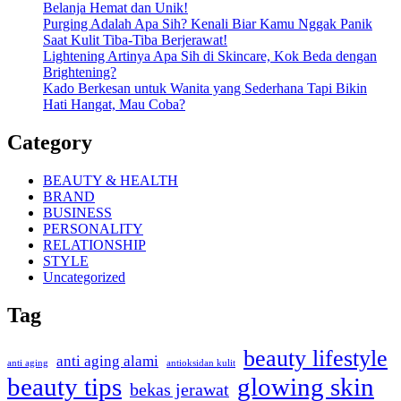
Belanja Hemat dan Unik!
Purging Adalah Apa Sih? Kenali Biar Kamu Nggak Panik
Saat Kulit Tiba-Tiba Berjerawat!
Lightening Artinya Apa Sih di Skincare, Kok Beda dengan
Brightening?
Kado Berkesan untuk Wanita yang Sederhana Tapi Bikin
Hati Hangat, Mau Coba?
Category
BEAUTY & HEALTH
BRAND
BUSINESS
PERSONALITY
RELATIONSHIP
STYLE
Uncategorized
Tag
beauty lifestyle
anti aging alami
anti aging
antioksidan kulit
beauty tips
glowing skin
bekas jerawat