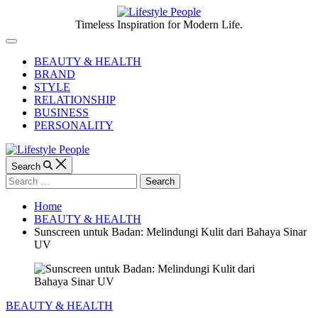
Skip
to
Lifestyle
Timeless Inspiration for Modern Life.
content
People
Off
Canvas
BEAUTY & HEALTH
BRAND
STYLE
RELATIONSHIP
BUSINESS
PERSONALITY
Search
Search
for:
Home
BEAUTY & HEALTH
Sunscreen untuk Badan: Melindungi Kulit dari Bahaya Sinar
UV
Categories
BEAUTY & HEALTH