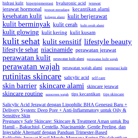
hyaluronic acid
hidrasi kulit
hiperpigmentasi
jerawat
jerawat hormonal
kecantikan alami
jerawat meradang
kesehatan kulit
kulit berjerawat
kolagen alami
kulit berminyak
kulit cerah
kulit cerah alami
kulit glowing
kulit kering
kulit kusam
kulit sehat
kulit sensitif
lifestyle beauty
lifestyle sehat
niacinamide
perawatan jerawat
perawatan kulit
perawatan kulit alami
perawatan kulit wajah
perawatan wajah
perawatan wajah alami
regenerasi kulit
rutinitas skincare
salicylic acid
self care
skincare alami
skin barrier
skincare jerawat
skincare routine
tips kecantikan
tips skincare
sunscreen wajah
Salicylic Acid Jerawat dengan Lipophilic BHA Generasi Baru +
Delivery System: Deep Pore + Anti-Inflammatory untuk Oily &
Sensitive Skin
Pregnancy Safe Skincare: Skincare & Treatment Aman untuk Ibu
Hamil – Bakuchiol, Centella, Niacinamide, Gentle Peeling, dan
Injectable Alternatif dengan Panduan Trimester-Based
Folikulitis Jerawat Kecil Merah: Mengapa Sering Disalahartikan