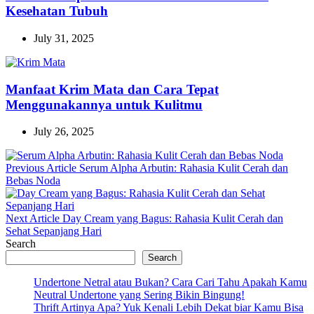
Kesehatan Tubuh
July 31, 2025
Manfaat Krim Mata dan Cara Tepat
Menggunakannya untuk Kulitmu
July 26, 2025
Previous
Previous Article
Serum Alpha Arbutin: Rahasia Kulit Cerah dan
Post:
Bebas Noda
Next
Next Article
Day Cream yang Bagus: Rahasia Kulit Cerah dan
Post:
Sehat Sepanjang Hari
Search
Search
Undertone Netral atau Bukan? Cara Cari Tahu Apakah Kamu
Neutral Undertone yang Sering Bikin Bingung!
Thrift Artinya Apa? Yuk Kenali Lebih Dekat biar Kamu Bisa