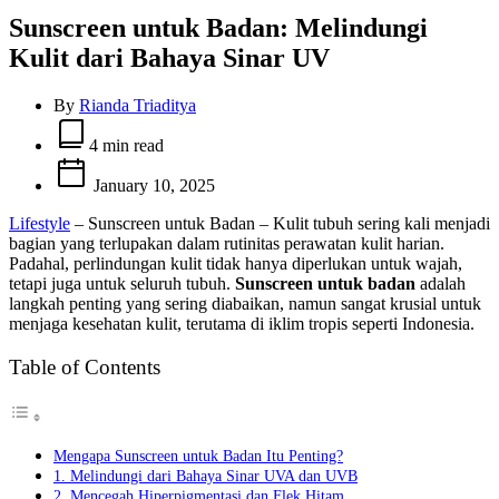
Sunscreen untuk Badan: Melindungi
Kulit dari Bahaya Sinar UV
By
Rianda Triaditya
Estimated
read
4 min read
time
January 10, 2025
Lifestyle
– Sunscreen untuk Badan – Kulit tubuh sering kali menjadi
bagian yang terlupakan dalam rutinitas perawatan kulit harian.
Padahal, perlindungan kulit tidak hanya diperlukan untuk wajah,
tetapi juga untuk seluruh tubuh.
Sunscreen untuk badan
adalah
langkah penting yang sering diabaikan, namun sangat krusial untuk
menjaga kesehatan kulit, terutama di iklim tropis seperti Indonesia.
Table of Contents
Mengapa Sunscreen untuk Badan Itu Penting?
1. Melindungi dari Bahaya Sinar UVA dan UVB
2. Mencegah Hiperpigmentasi dan Flek Hitam