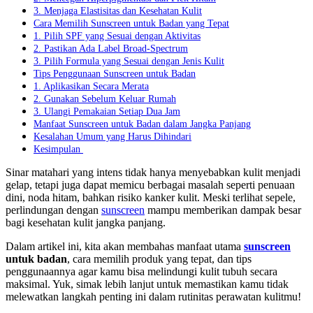
3. Menjaga Elastisitas dan Kesehatan Kulit
Cara Memilih Sunscreen untuk Badan yang Tepat
1. Pilih SPF yang Sesuai dengan Aktivitas
2. Pastikan Ada Label Broad-Spectrum
3. Pilih Formula yang Sesuai dengan Jenis Kulit
Tips Penggunaan Sunscreen untuk Badan
1. Aplikasikan Secara Merata
2. Gunakan Sebelum Keluar Rumah
3. Ulangi Pemakaian Setiap Dua Jam
Manfaat Sunscreen untuk Badan dalam Jangka Panjang
Kesalahan Umum yang Harus Dihindari
Kesimpulan
Sinar matahari yang intens tidak hanya menyebabkan kulit menjadi
gelap, tetapi juga dapat memicu berbagai masalah seperti penuaan
dini, noda hitam, bahkan risiko kanker kulit. Meski terlihat sepele,
perlindungan dengan
sunscreen
mampu memberikan dampak besar
bagi kesehatan kulit jangka panjang.
Dalam artikel ini, kita akan membahas manfaat utama
sunscreen
untuk badan
, cara memilih produk yang tepat, dan tips
penggunaannya agar kamu bisa melindungi kulit tubuh secara
maksimal. Yuk, simak lebih lanjut untuk memastikan kamu tidak
melewatkan langkah penting ini dalam rutinitas perawatan kulitmu!