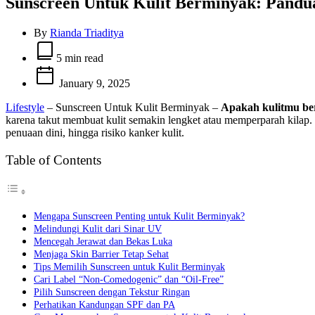
Sunscreen Untuk Kulit Berminyak: Pand
By
Rianda Triaditya
Estimated
read
5 min read
time
January 9, 2025
Lifestyle
– Sunscreen Untuk Kulit Berminyak –
Apakah kulitmu ber
karena takut membuat kulit semakin lengket atau memperparah kilap. 
penuaan dini, hingga risiko kanker kulit.
Table of Contents
Mengapa Sunscreen Penting untuk Kulit Berminyak?
Melindungi Kulit dari Sinar UV
Mencegah Jerawat dan Bekas Luka
Menjaga Skin Barrier Tetap Sehat
Tips Memilih Sunscreen untuk Kulit Berminyak
Cari Label “Non-Comedogenic” dan “Oil-Free”
Pilih Sunscreen dengan Tekstur Ringan
Perhatikan Kandungan SPF dan PA