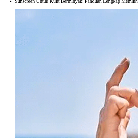
Sunscreen Untuk Kulit Berminyak: Panduan Lengkap Memili