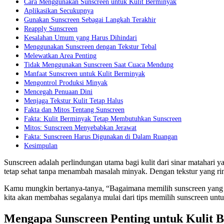
Cara Menggunakan Sunscreen untuk Kulit Berminyak
Aplikasikan Secukupnya
Gunakan Sunscreen Sebagai Langkah Terakhir
Reapply Sunscreen
Kesalahan Umum yang Harus Dihindari
Menggunakan Sunscreen dengan Tekstur Tebal
Melewatkan Area Penting
Tidak Menggunakan Sunscreen Saat Cuaca Mendung
Manfaat Sunscreen untuk Kulit Berminyak
Mengontrol Produksi Minyak
Mencegah Penuaan Dini
Menjaga Tekstur Kulit Tetap Halus
Fakta dan Mitos Tentang Sunscreen
Fakta: Kulit Berminyak Tetap Membutuhkan Sunscreen
Mitos: Sunscreen Menyebabkan Jerawat
Fakta: Sunscreen Harus Digunakan di Dalam Ruangan
Kesimpulan
Sunscreen adalah perlindungan utama bagi kulit dari sinar matahari
tetap sehat tanpa menambah masalah minyak. Dengan tekstur yang rin
Kamu mungkin bertanya-tanya, “Bagaimana memilih sunscreen yang tep
kita akan membahas segalanya mulai dari tips memilih sunscreen unt
Mengapa Sunscreen Penting untuk Kulit 