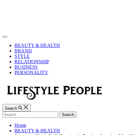
Skip
to
content
Lifestyle
People
Off
Canvas
BEAUTY & HEALTH
BRAND
STYLE
RELATIONSHIP
BUSINESS
PERSONALITY
Search
Search
for:
Home
BEAUTY & HEALTH