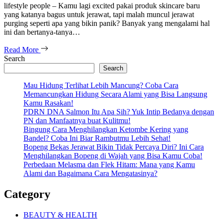
lifestyle people – Kamu lagi excited pakai produk skincare baru
yang katanya bagus untuk jerawat, tapi malah muncul jerawat
purging seperti apa yang bikin panik? Banyak yang mengalami hal
ini dan bertanya-tanya…
Read More
Search
Search
Mau Hidung Terlihat Lebih Mancung? Coba Cara
Memancungkan Hidung Secara Alami yang Bisa Langsung
Kamu Rasakan!
PDRN DNA Salmon Itu Apa Sih? Yuk Intip Bedanya dengan
PN dan Manfaatnya buat Kulitmu!
Bingung Cara Menghilangkan Ketombe Kering yang
Bandel? Coba Ini Biar Rambutmu Lebih Sehat!
Bopeng Bekas Jerawat Bikin Tidak Percaya Diri? Ini Cara
Menghilangkan Bopeng di Wajah yang Bisa Kamu Coba!
Perbedaan Melasma dan Flek Hitam: Mana yang Kamu
Alami dan Bagaimana Cara Mengatasinya?
Category
BEAUTY & HEALTH