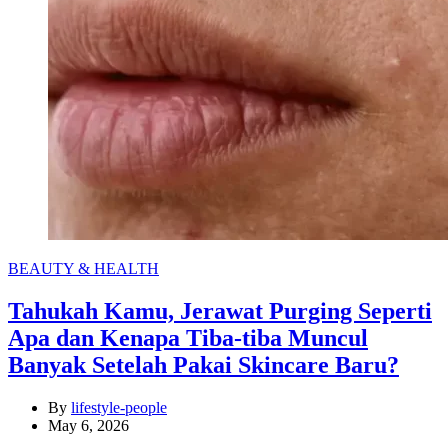
Categories
BEAUTY & HEALTH
Tahukah Kamu, Jerawat Purging Seperti
Apa dan Kenapa Tiba-tiba Muncul
Banyak Setelah Pakai Skincare Baru?
By
lifestyle-people
May 6, 2026