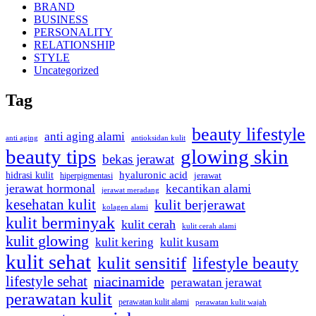
BRAND
BUSINESS
PERSONALITY
RELATIONSHIP
STYLE
Uncategorized
Tag
beauty lifestyle
anti aging alami
anti aging
antioksidan kulit
beauty tips
glowing skin
bekas jerawat
hidrasi kulit
hyaluronic acid
hiperpigmentasi
jerawat
jerawat hormonal
kecantikan alami
jerawat meradang
kesehatan kulit
kulit berjerawat
kolagen alami
kulit berminyak
kulit cerah
kulit cerah alami
kulit glowing
kulit kering
kulit kusam
kulit sehat
kulit sensitif
lifestyle beauty
lifestyle sehat
niacinamide
perawatan jerawat
perawatan kulit
perawatan kulit alami
perawatan kulit wajah