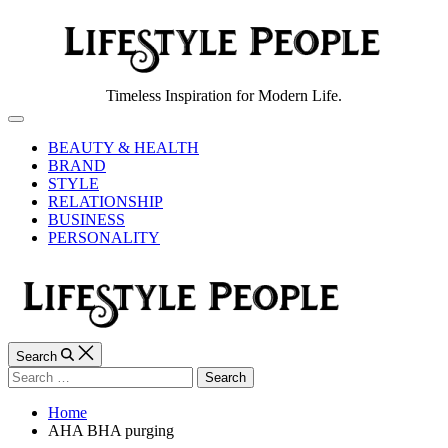
Skip
to
content
Lifestyle
Timeless Inspiration for Modern Life.
People
Off
Canvas
BEAUTY & HEALTH
BRAND
STYLE
RELATIONSHIP
BUSINESS
PERSONALITY
Search
Search
for:
Home
AHA BHA purging