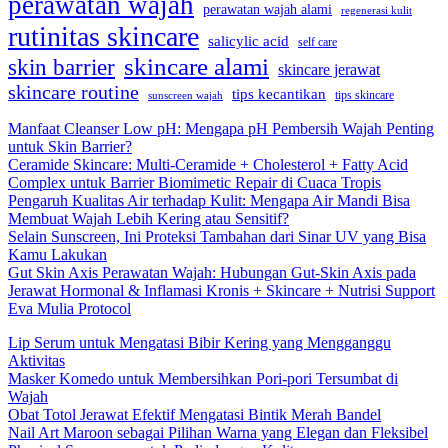
perawatan wajah
perawatan wajah alami
regenerasi kulit
rutinitas skincare
salicylic acid
self care
skincare alami
skin barrier
skincare jerawat
skincare routine
tips kecantikan
tips skincare
sunscreen wajah
Manfaat Cleanser Low pH: Mengapa pH Pembersih Wajah Penting
untuk Skin Barrier?
Ceramide Skincare: Multi-Ceramide + Cholesterol + Fatty Acid
Complex untuk Barrier Biomimetic Repair di Cuaca Tropis
Pengaruh Kualitas Air terhadap Kulit: Mengapa Air Mandi Bisa
Membuat Wajah Lebih Kering atau Sensitif?
Selain Sunscreen, Ini Proteksi Tambahan dari Sinar UV yang Bisa
Kamu Lakukan
Gut Skin Axis Perawatan Wajah: Hubungan Gut-Skin Axis pada
Jerawat Hormonal & Inflamasi Kronis + Skincare + Nutrisi Support
Eva Mulia Protocol
Lip Serum untuk Mengatasi Bibir Kering yang Mengganggu
Aktivitas
Masker Komedo untuk Membersihkan Pori-pori Tersumbat di
Wajah
Obat Totol Jerawat Efektif Mengatasi Bintik Merah Bandel
Nail Art Maroon sebagai Pilihan Warna yang Elegan dan Fleksibel