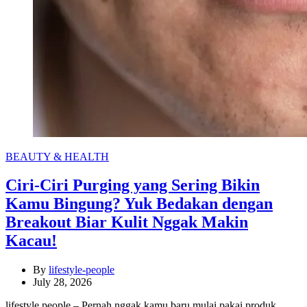
Categories
BEAUTY & HEALTH
Ciri-Ciri Purging yang Sering Bikin
Kamu Bingung? Yuk Bedakan dengan
Breakout Biar Kulit Nggak Makin
Kacau!
By
lifestyle-people
July 28, 2026
lifestyle people – Pernah nggak kamu baru mulai pakai produk