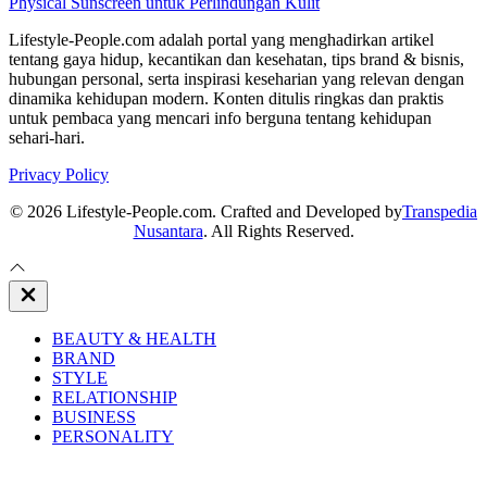
Physical Sunscreen untuk Perlindungan Kulit
Lifestyle-People.com adalah portal yang menghadirkan artikel
tentang gaya hidup, kecantikan dan kesehatan, tips brand & bisnis,
hubungan personal, serta inspirasi keseharian yang relevan dengan
dinamika kehidupan modern. Konten ditulis ringkas dan praktis
untuk pembaca yang mencari info berguna tentang kehidupan
sehari-hari.
Privacy Policy
© 2026 Lifestyle-People.com. Crafted and Developed by
Transpedia
Nusantara
. All Rights Reserved.
Close
Off
Canvas
BEAUTY & HEALTH
BRAND
STYLE
RELATIONSHIP
BUSINESS
PERSONALITY