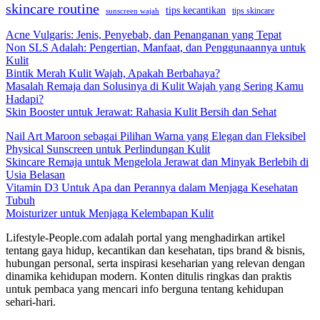
skincare routine
tips kecantikan
tips skincare
sunscreen wajah
Acne Vulgaris: Jenis, Penyebab, dan Penanganan yang Tepat
Non SLS Adalah: Pengertian, Manfaat, dan Penggunaannya untuk
Kulit
Bintik Merah Kulit Wajah, Apakah Berbahaya?
Masalah Remaja dan Solusinya di Kulit Wajah yang Sering Kamu
Hadapi?
Skin Booster untuk Jerawat: Rahasia Kulit Bersih dan Sehat
Nail Art Maroon sebagai Pilihan Warna yang Elegan dan Fleksibel
Physical Sunscreen untuk Perlindungan Kulit
Skincare Remaja untuk Mengelola Jerawat dan Minyak Berlebih di
Usia Belasan
Vitamin D3 Untuk Apa dan Perannya dalam Menjaga Kesehatan
Tubuh
Moisturizer untuk Menjaga Kelembapan Kulit
Lifestyle-People.com adalah portal yang menghadirkan artikel
tentang gaya hidup, kecantikan dan kesehatan, tips brand & bisnis,
hubungan personal, serta inspirasi keseharian yang relevan dengan
dinamika kehidupan modern. Konten ditulis ringkas dan praktis
untuk pembaca yang mencari info berguna tentang kehidupan
sehari-hari.