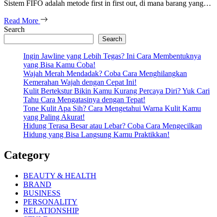
Sistem FIFO adalah metode first in first out, di mana barang yang…
Read More
Search
Search
Ingin Jawline yang Lebih Tegas? Ini Cara Membentuknya
yang Bisa Kamu Coba!
Wajah Merah Mendadak? Coba Cara Menghilangkan
Kemerahan Wajah dengan Cepat Ini!
Kulit Bertekstur Bikin Kamu Kurang Percaya Diri? Yuk Cari
Tahu Cara Mengatasinya dengan Tepat!
Tone Kulit Apa Sih? Cara Mengetahui Warna Kulit Kamu
yang Paling Akurat!
Hidung Terasa Besar atau Lebar? Coba Cara Mengecilkan
Hidung yang Bisa Langsung Kamu Praktikkan!
Category
BEAUTY & HEALTH
BRAND
BUSINESS
PERSONALITY
RELATIONSHIP