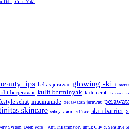
n Tidur, Coba Yuk!
beauty tips
glowing skin
bekas jerawat
hidras
kulit berminyak
kulit berjerawat
kulit cerah
kulit cerah al
perawata
festyle sehat
niacinamide
perawatan jerawat
tinitas skincare
s
skin barrier
salicylic acid
self care
very System: Deep Pore + Anti-Inflammatory untuk Oily & Sensitive S