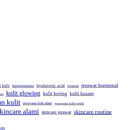
jerawat hormonal
hyaluronic acid
i kulit
hiperpigmentasi
jerawat
kulit glowing
kulit kering
kulit kusam
ami
n kulit
perawatan kulit alami
perawatan kulit wajah
kincare alami
skincare routine
skincare jerawat
kin