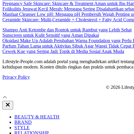
Pregnancy Safe Skincare: Skincare & Treatment Aman untuk Ibu Hamil
Folikulitis Jerawat Kecil Merah: Mengapa Sering Disalahartikan seba
Manfaat Cleanser Low pH: Mengapa pH Pembersih Wajah Penting un
Ceramide Skincare: Multi-Ceramide + Cholesterol + Fatty Acid Comp
Shampo Anti Ketombe dan Rontok untuk Rambut yang Lebih Sehat
Sunscreen untuk Kulit Sensitif yang Aman Dipakai
Oksidasi Make Up Adalah Perubahan Warna Foundation yang Perlu
Parfum Tahan Lama untuk Aktivitas Sibuk Agar Wangi Tidak Cepat 
Cewek Kue yang Sering Jadi Topik di Media Sosial Anak Muda
Lifestyle-People.com adalah portal yang menghadirkan artikel tentang
kehidupan modern. Konten ditulis ringkas dan praktis untuk pembaca 
Privacy Policy
© 2026 Lifest
Close
Off
Canvas
BEAUTY & HEALTH
BRAND
STYLE
RELATIONSHIP