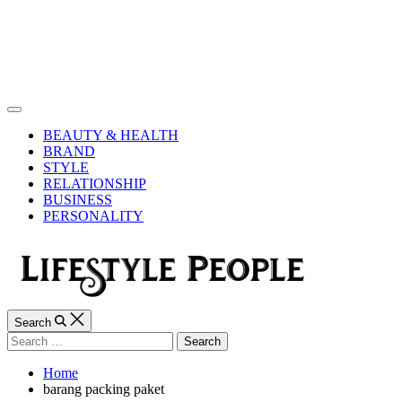
Skip
to
content
Lifestyle
People
Off
Canvas
BEAUTY & HEALTH
BRAND
STYLE
RELATIONSHIP
BUSINESS
PERSONALITY
Search
Search
for:
Home
barang packing paket