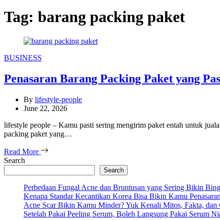
Tag:
barang packing paket
Categories
BUSINESS
Penasaran Barang Packing Paket yang Pa
By
lifestyle-people
June 22, 2026
lifestyle people – Kamu pasti sering mengirim paket entah untuk jual
packing paket yang…
Read More
Search
Search
Perbedaan Fungal Acne dan Bruntusan yang Sering Bikin Bi
Kenapa Standar Kecantikan Korea Bisa Bikin Kamu Penasara
Acne Scar Bikin Kamu Minder? Yuk Kenali Mitos, Fakta, dan
Setelah Pakai Peeling Serum, Boleh Langsung Pakai Serum N