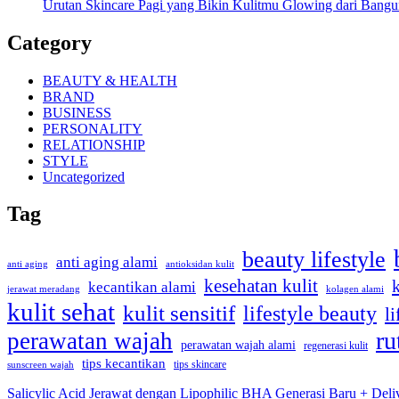
Urutan Skincare Pagi yang Bikin Kulitmu Glowing dari Bangu
Category
BEAUTY & HEALTH
BRAND
BUSINESS
PERSONALITY
RELATIONSHIP
STYLE
Uncategorized
Tag
beauty lifestyle
anti aging alami
anti aging
antioksidan kulit
kesehatan kulit
kecantikan alami
kolagen alami
jerawat meradang
kulit sehat
kulit sensitif
lifestyle beauty
li
ru
perawatan wajah
perawatan wajah alami
regenerasi kulit
tips kecantikan
tips skincare
sunscreen wajah
Salicylic Acid Jerawat dengan Lipophilic BHA Generasi Baru + Deli