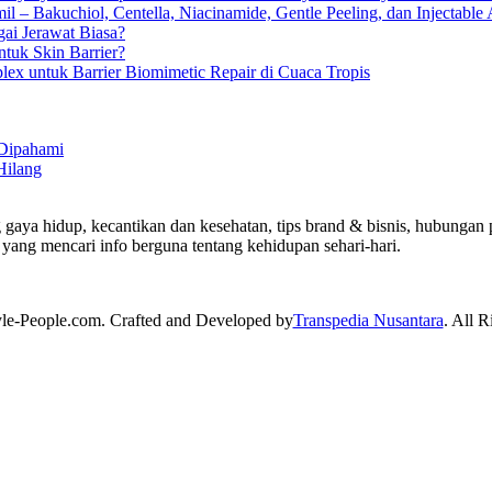
 – Bakuchiol, Centella, Niacinamide, Gentle Peeling, dan Injectable 
gai Jerawat Biasa?
tuk Skin Barrier?
lex untuk Barrier Biomimetic Repair di Cuaca Tropis
 Dipahami
Hilang
 gaya hidup, kecantikan dan kesehatan, tips brand & bisnis, hubungan p
yang mencari info berguna tentang kehidupan sehari-hari.
yle-People.com. Crafted and Developed by
Transpedia Nusantara
. All R