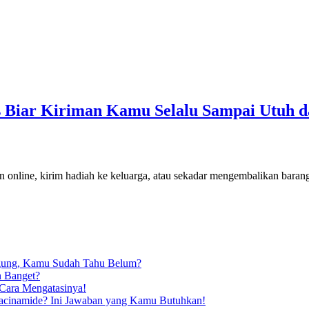
s Biar Kiriman Kamu Selalu Sampai Utuh d
an online, kirim hadiah ke keluarga, atau sekadar mengembalikan baran
ngung, Kamu Sudah Tahu Belum?
n Banget?
 Cara Mengatasinya!
iacinamide? Ini Jawaban yang Kamu Butuhkan!