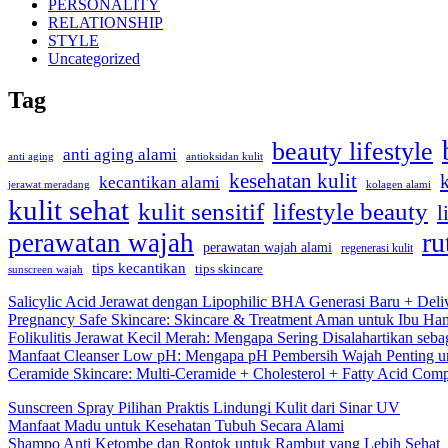
PERSONALITY
RELATIONSHIP
STYLE
Uncategorized
Tag
beauty lifestyle
anti aging alami
anti aging
antioksidan kulit
kesehatan kulit
kecantikan alami
kolagen alami
jerawat meradang
kulit sehat
kulit sensitif
lifestyle beauty
l
ru
perawatan wajah
perawatan wajah alami
regenerasi kulit
tips kecantikan
tips skincare
sunscreen wajah
Salicylic Acid Jerawat dengan Lipophilic BHA Generasi Baru + Deli
Pregnancy Safe Skincare: Skincare & Treatment Aman untuk Ibu Hamil
Folikulitis Jerawat Kecil Merah: Mengapa Sering Disalahartikan seba
Manfaat Cleanser Low pH: Mengapa pH Pembersih Wajah Penting un
Ceramide Skincare: Multi-Ceramide + Cholesterol + Fatty Acid Comp
Sunscreen Spray Pilihan Praktis Lindungi Kulit dari Sinar UV
Manfaat Madu untuk Kesehatan Tubuh Secara Alami
Shampo Anti Ketombe dan Rontok untuk Rambut yang Lebih Sehat