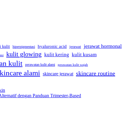
jerawat hormonal
hyaluronic acid
i kulit
hiperpigmentasi
jerawat
kulit glowing
kulit kering
kulit kusam
ami
an kulit
perawatan kulit alami
perawatan kulit wajah
kincare alami
skincare routine
skincare jerawat
kin
Alternatif dengan Panduan Trimester-Based