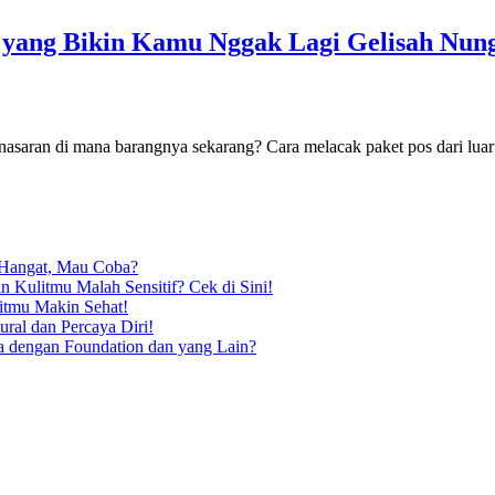
i yang Bikin Kamu Nggak Lagi Gelisah Nun
penasaran di mana barangnya sekarang? Cara melacak paket pos dari lua
 Hangat, Mau Coba?
 Kulitmu Malah Sensitif? Cek di Sini!
itmu Makin Sehat!
ral dan Percaya Diri!
pa dengan Foundation dan yang Lain?