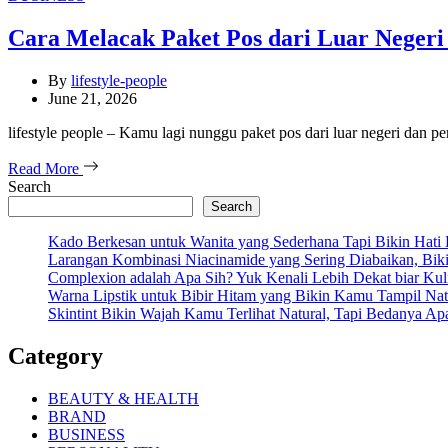
Cara Melacak Paket Pos dari Luar Neger
By
lifestyle-people
June 21, 2026
lifestyle people – Kamu lagi nunggu paket pos dari luar negeri dan 
Read More
Search
Search
Kado Berkesan untuk Wanita yang Sederhana Tapi Bikin Hati
Larangan Kombinasi Niacinamide yang Sering Diabaikan, Bikin
Complexion adalah Apa Sih? Yuk Kenali Lebih Dekat biar Kul
Warna Lipstik untuk Bibir Hitam yang Bikin Kamu Tampil Natu
Skintint Bikin Wajah Kamu Terlihat Natural, Tapi Bedanya A
Category
BEAUTY & HEALTH
BRAND
BUSINESS