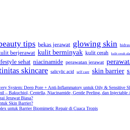
beauty tips
glowing skin
bekas jerawat
hidras
kulit berminyak
kulit berjerawat
kulit cerah
kulit cerah al
perawat
ifestyle sehat
niacinamide
perawatan jerawat
tinitas skincare
s
skin barrier
salicylic acid
self care
very System: Deep Pore + Anti-Inflammatory untuk Oily & Sensitive S
 – Bakuchiol, Centella, Niacinamide, Gentle Peeling, dan Injectable 
gai Jerawat Biasa?
tuk Skin Barrier?
lex untuk Barrier Biomimetic Repair di Cuaca Tropis