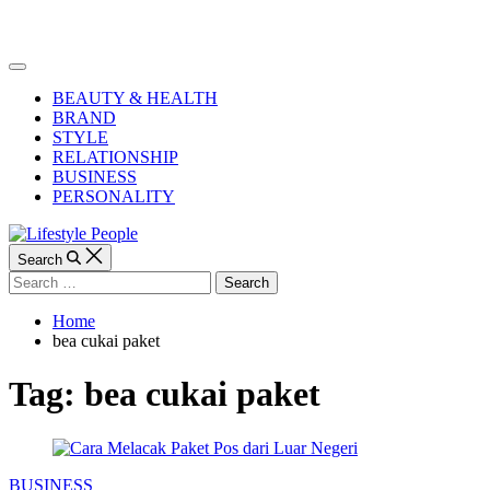
Skip
to
Lifestyle
content
People
Off
Canvas
BEAUTY & HEALTH
BRAND
STYLE
RELATIONSHIP
BUSINESS
PERSONALITY
Search
Search
for:
Home
bea cukai paket
Tag:
bea cukai paket
Categories
BUSINESS