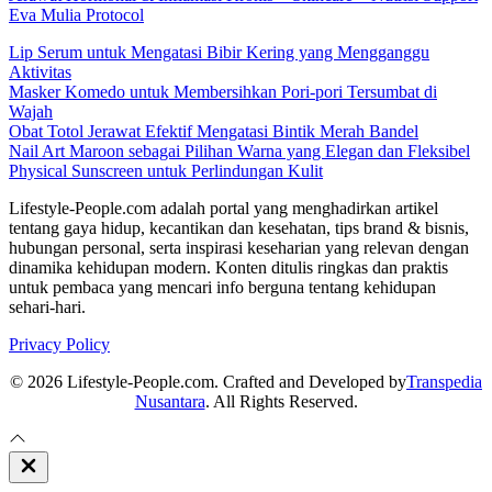
Eva Mulia Protocol
Lip Serum untuk Mengatasi Bibir Kering yang Mengganggu
Aktivitas
Masker Komedo untuk Membersihkan Pori-pori Tersumbat di
Wajah
Obat Totol Jerawat Efektif Mengatasi Bintik Merah Bandel
Nail Art Maroon sebagai Pilihan Warna yang Elegan dan Fleksibel
Physical Sunscreen untuk Perlindungan Kulit
Lifestyle-People.com adalah portal yang menghadirkan artikel
tentang gaya hidup, kecantikan dan kesehatan, tips brand & bisnis,
hubungan personal, serta inspirasi keseharian yang relevan dengan
dinamika kehidupan modern. Konten ditulis ringkas dan praktis
untuk pembaca yang mencari info berguna tentang kehidupan
sehari-hari.
Privacy Policy
© 2026 Lifestyle-People.com. Crafted and Developed by
Transpedia
Nusantara
. All Rights Reserved.
Close
Off