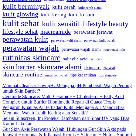
kulit berminyak
kulit cerah
kulit cerah alami
kulit glowing
kulit kering
kulit kusam
kulit sehat
kulit sensitif
lifestyle beauty
lifestyle sehat
niacinamide
perawatan jerawat
perawatan kulit
perawatan kulit alami
perawatan kulit wajah
perawatan wajah
perawatan wajah alami
regenerasi kulit
rutinitas skincare
salicylic acid
self care
skincare alami
skin barrier
skincare jerawat
skincare routine
tips kecantikan
tips skincare
sunscreen wajah
Manfaat Cleanser Low pH: Mengapa pH Pembersih Wajah Penting
untuk Skin Barrier?
Ceramide Skincare: Multi-Ceramide + Cholesterol + Fatty Acid
Complex untuk Barrier Biomimetic Repair di Cuaca Tropis
Pengaruh Kualitas Air terhadap Kulit: Mengapa Air Mandi Bisa
Membuat Wajah Lebih Kering atau Sensitif?
Selain Sunscreen, Ini Proteksi Tambahan dari Sinar UV yang Bisa
Kamu Lakukan
Gut Skin Axis Perawatan Wajah: Hubungan Gut-Skin Axis pada
Jerawat Hormonal & Inflamasi Kronis + Skincare + Nutrisi Support