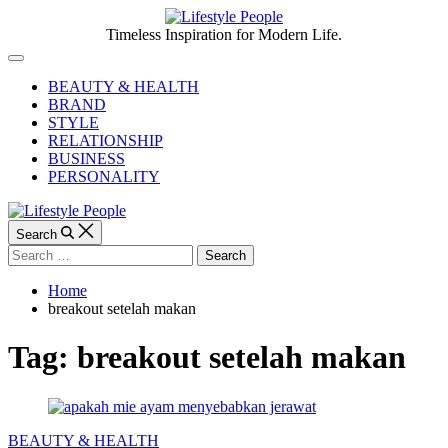
Skip
to
Lifestyle
Timeless Inspiration for Modern Life.
content
People
Off
Canvas
BEAUTY & HEALTH
BRAND
STYLE
RELATIONSHIP
BUSINESS
PERSONALITY
Search
Search
for:
Home
breakout setelah makan
Tag:
breakout setelah makan
Categories
BEAUTY & HEALTH