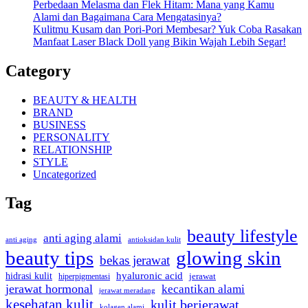
Perbedaan Melasma dan Flek Hitam: Mana yang Kamu
Alami dan Bagaimana Cara Mengatasinya?
Kulitmu Kusam dan Pori-Pori Membesar? Yuk Coba Rasakan
Manfaat Laser Black Doll yang Bikin Wajah Lebih Segar!
Category
BEAUTY & HEALTH
BRAND
BUSINESS
PERSONALITY
RELATIONSHIP
STYLE
Uncategorized
Tag
beauty lifestyle
anti aging alami
anti aging
antioksidan kulit
beauty tips
glowing skin
bekas jerawat
hidrasi kulit
hyaluronic acid
hiperpigmentasi
jerawat
jerawat hormonal
kecantikan alami
jerawat meradang
kesehatan kulit
kulit berjerawat
kolagen alami