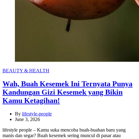
Categories
BEAUTY & HEALTH
Wah, Buah Kesemek Ini Ternyata Punya
Kandungan Gizi Kesemek yang Bikin
Kamu Ketagihan!
By
lifestyle-people
June 3, 2026
lifestyle people – Kamu suka mencoba buah-buahan baru yang
manis dan segar? Buah kesemek sering muncul di pasar atau