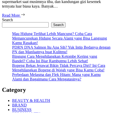
supermarket saat musimnya tiba, dan kandungan gizi kesemek
ternyata luar biasa kaya. Banyak…
Read More
Search
Search
Mau Hidung Terlihat Lebih Mancung? Coba Cara
Memancungkan Hidung Secara Alami yang Bisa Langsung
Kamu Rasakan!
PDRN DNA Salmon Itu Apa Sih? Yuk Intip Bedanya dengan
PN dan Manfaatnya buat Kulitmu!
Bingung Cara Menghilangkan Ketombe Kering yang
Bandel? Coba Ini Biar Rambutmu Lebih Sehat!
Bopeng Bekas Jerawat Bikin Tidak Percaya Diri? Ini Cara
Menghilangkan Bopeng di Wajah yang Bisa Kamu Coba!
Perbedaan Melasma dan Flek Hitam: Mana yang Kamu
Alami dan Bagaimana Cara Mengatasinya?
Category
BEAUTY & HEALTH
BRAND
BUSINESS