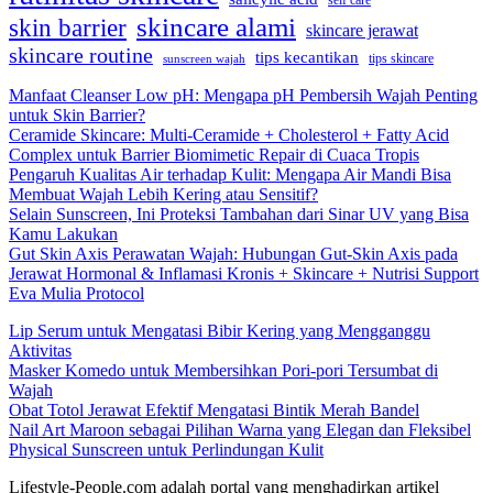
self care
skincare alami
skin barrier
skincare jerawat
skincare routine
tips kecantikan
tips skincare
sunscreen wajah
Manfaat Cleanser Low pH: Mengapa pH Pembersih Wajah Penting
untuk Skin Barrier?
Ceramide Skincare: Multi-Ceramide + Cholesterol + Fatty Acid
Complex untuk Barrier Biomimetic Repair di Cuaca Tropis
Pengaruh Kualitas Air terhadap Kulit: Mengapa Air Mandi Bisa
Membuat Wajah Lebih Kering atau Sensitif?
Selain Sunscreen, Ini Proteksi Tambahan dari Sinar UV yang Bisa
Kamu Lakukan
Gut Skin Axis Perawatan Wajah: Hubungan Gut-Skin Axis pada
Jerawat Hormonal & Inflamasi Kronis + Skincare + Nutrisi Support
Eva Mulia Protocol
Lip Serum untuk Mengatasi Bibir Kering yang Mengganggu
Aktivitas
Masker Komedo untuk Membersihkan Pori-pori Tersumbat di
Wajah
Obat Totol Jerawat Efektif Mengatasi Bintik Merah Bandel
Nail Art Maroon sebagai Pilihan Warna yang Elegan dan Fleksibel
Physical Sunscreen untuk Perlindungan Kulit
Lifestyle-People.com adalah portal yang menghadirkan artikel