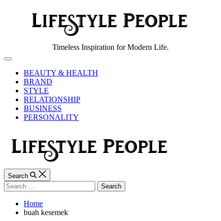
Skip
to
content
Lifestyle
Timeless Inspiration for Modern Life.
People
Off
Canvas
BEAUTY & HEALTH
BRAND
STYLE
RELATIONSHIP
BUSINESS
PERSONALITY
Search
Search
for:
Home
buah kesemek