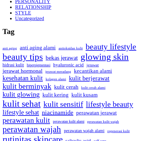
PERSONALITY
RELATIONSHIP
STYLE
Uncategorized
Tag
beauty lifestyle
anti aging alami
anti aging
antioksidan kulit
beauty tips
glowing skin
bekas jerawat
hidrasi kulit
hyaluronic acid
hiperpigmentasi
jerawat
jerawat hormonal
kecantikan alami
jerawat meradang
kesehatan kulit
kulit berjerawat
kolagen alami
kulit berminyak
kulit cerah
kulit cerah alami
kulit glowing
kulit kering
kulit kusam
kulit sehat
kulit sensitif
lifestyle beauty
lifestyle sehat
niacinamide
perawatan jerawat
perawatan kulit
perawatan kulit alami
perawatan kulit wajah
perawatan wajah
perawatan wajah alami
regenerasi kulit
rutinitas skincare
salicylic acid