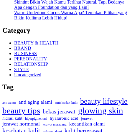
Skintint Bikin Wajah Kamu Terlihat Natural, Tapi Bedanya
Apa dengan Foundation dan yang Lain?
Warm Undertone Cocok Warna Apa? Temukan Pilihan yang
Bikin Kulitmu Lebih Hidup!
Category
BEAUTY & HEALTH
BRAND
BUSINESS
PERSONALITY
RELATIONSHIP
STYLE
Uncategorized
Tag
beauty lifestyle
anti aging alami
anti aging
antioksidan kulit
beauty tips
glowing skin
bekas jerawat
hyaluronic acid
hidrasi kulit
hiperpigmentasi
jerawat
jerawat hormonal
kecantikan alami
jerawat meradang
kesehatan kulit
kulit berjerawat
kolagen alami