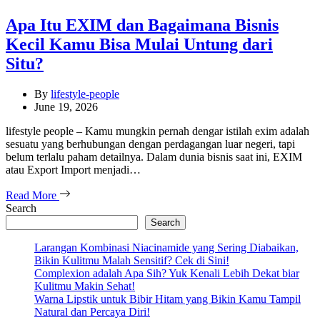
Apa Itu EXIM dan Bagaimana Bisnis
Kecil Kamu Bisa Mulai Untung dari
Situ?
By
lifestyle-people
June 19, 2026
lifestyle people – Kamu mungkin pernah dengar istilah exim adalah
sesuatu yang berhubungan dengan perdagangan luar negeri, tapi
belum terlalu paham detailnya. Dalam dunia bisnis saat ini, EXIM
atau Export Import menjadi…
Read More
Search
Search
Larangan Kombinasi Niacinamide yang Sering Diabaikan,
Bikin Kulitmu Malah Sensitif? Cek di Sini!
Complexion adalah Apa Sih? Yuk Kenali Lebih Dekat biar
Kulitmu Makin Sehat!
Warna Lipstik untuk Bibir Hitam yang Bikin Kamu Tampil
Natural dan Percaya Diri!