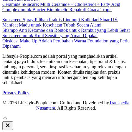
Ceramide Skincare: Multi-Ceramide + Cholesterol + Fatty Acid
Complex untuk Barrier Biomimetic Repair di Cuaca Tropis
Sunscreen Spray Pilihan Praktis Lindungi Kulit dari Sinar UV
Manfaat Madu untuk Kesehatan Tubuh Secara Alami
Shampo Anti Ketombe dan Rontok untuk Rambut yang Lebih Sehat
Sunscreen untuk Kulit Sensitif yang Aman Dipakai
Oksidasi Make Up Adalah Perubahan Warna Foundation yang Perlu
Dipahami
Lifestyle-People.com adalah portal yang menghadirkan artikel
tentang gaya hidup, kecantikan dan kesehatan, tips brand & bisnis,
hubungan personal, serta inspirasi keseharian yang relevan dengan
dinamika kehidupan modern. Konten ditulis ringkas dan praktis
untuk pembaca yang mencari info berguna tentang kehidupan
sehari-hari.
Privacy Policy
© 2026 Lifestyle-People.com. Crafted and Developed by
Transpedia
Nusantara
. All Rights Reserved.
Close
Off