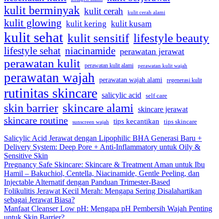
kulit berminyak
kulit cerah
kulit cerah alami
kulit glowing
kulit kering
kulit kusam
kulit sehat
kulit sensitif
lifestyle beauty
lifestyle sehat
niacinamide
perawatan jerawat
perawatan kulit
perawatan kulit alami
perawatan kulit wajah
perawatan wajah
perawatan wajah alami
regenerasi kulit
rutinitas skincare
salicylic acid
self care
skincare alami
skin barrier
skincare jerawat
skincare routine
tips kecantikan
tips skincare
sunscreen wajah
Salicylic Acid Jerawat dengan Lipophilic BHA Generasi Baru +
Delivery System: Deep Pore + Anti-Inflammatory untuk Oily &
Sensitive Skin
Pregnancy Safe Skincare: Skincare & Treatment Aman untuk Ibu
Hamil – Bakuchiol, Centella, Niacinamide, Gentle Peeling, dan
Injectable Alternatif dengan Panduan Trimester-Based
Folikulitis Jerawat Kecil Merah: Mengapa Sering Disalahartikan
sebagai Jerawat Biasa?
Manfaat Cleanser Low pH: Mengapa pH Pembersih Wajah Penting
untuk Skin Barrier?