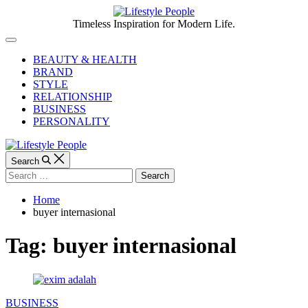
Skip
to
Lifestyle
Timeless Inspiration for Modern Life.
content
People
Off
Canvas
BEAUTY & HEALTH
BRAND
STYLE
RELATIONSHIP
BUSINESS
PERSONALITY
Search
Search
for:
Home
buyer internasional
Tag:
buyer internasional
Categories
BUSINESS