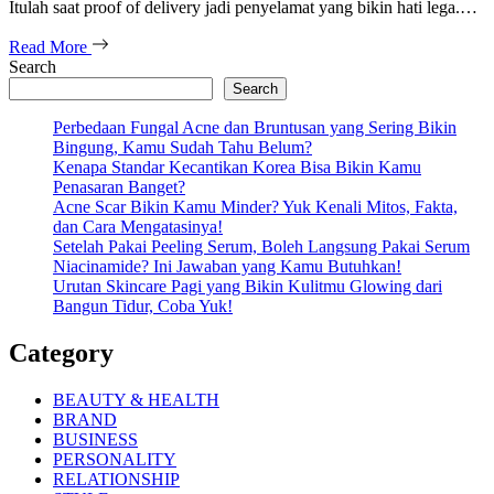
Itulah saat proof of delivery jadi penyelamat yang bikin hati lega.…
Read More
Search
Search
Perbedaan Fungal Acne dan Bruntusan yang Sering Bikin
Bingung, Kamu Sudah Tahu Belum?
Kenapa Standar Kecantikan Korea Bisa Bikin Kamu
Penasaran Banget?
Acne Scar Bikin Kamu Minder? Yuk Kenali Mitos, Fakta,
dan Cara Mengatasinya!
Setelah Pakai Peeling Serum, Boleh Langsung Pakai Serum
Niacinamide? Ini Jawaban yang Kamu Butuhkan!
Urutan Skincare Pagi yang Bikin Kulitmu Glowing dari
Bangun Tidur, Coba Yuk!
Category
BEAUTY & HEALTH
BRAND
BUSINESS
PERSONALITY
RELATIONSHIP