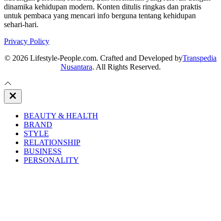
dinamika kehidupan modern. Konten ditulis ringkas dan praktis
untuk pembaca yang mencari info berguna tentang kehidupan
sehari-hari.
Privacy Policy
© 2026 Lifestyle-People.com. Crafted and Developed by
Transpedia
Nusantara
. All Rights Reserved.
Close
Off
Canvas
BEAUTY & HEALTH
BRAND
STYLE
RELATIONSHIP
BUSINESS
PERSONALITY