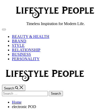
Skip
to
content
Lifestyle
Timeless Inspiration for Modern Life.
People
Off
Canvas
BEAUTY & HEALTH
BRAND
STYLE
RELATIONSHIP
BUSINESS
PERSONALITY
Search
Search
for:
Home
electronic POD