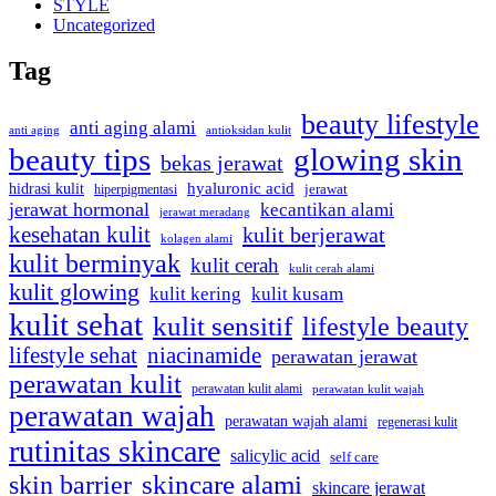
STYLE
Uncategorized
Tag
beauty lifestyle
anti aging alami
anti aging
antioksidan kulit
beauty tips
glowing skin
bekas jerawat
hyaluronic acid
hidrasi kulit
hiperpigmentasi
jerawat
jerawat hormonal
kecantikan alami
jerawat meradang
kesehatan kulit
kulit berjerawat
kolagen alami
kulit berminyak
kulit cerah
kulit cerah alami
kulit glowing
kulit kering
kulit kusam
kulit sehat
kulit sensitif
lifestyle beauty
lifestyle sehat
niacinamide
perawatan jerawat
perawatan kulit
perawatan kulit alami
perawatan kulit wajah
perawatan wajah
perawatan wajah alami
regenerasi kulit
rutinitas skincare
salicylic acid
self care
skincare alami
skin barrier
skincare jerawat