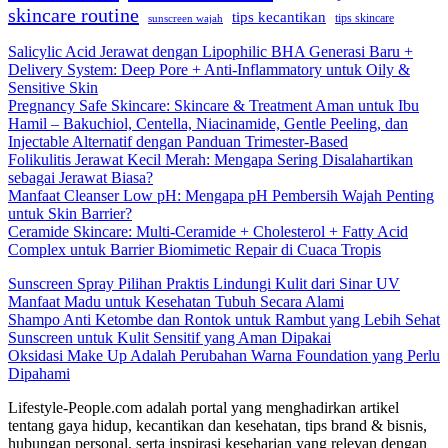
skincare routine
tips kecantikan
tips skincare
sunscreen wajah
Salicylic Acid Jerawat dengan Lipophilic BHA Generasi Baru +
Delivery System: Deep Pore + Anti-Inflammatory untuk Oily &
Sensitive Skin
Pregnancy Safe Skincare: Skincare & Treatment Aman untuk Ibu
Hamil – Bakuchiol, Centella, Niacinamide, Gentle Peeling, dan
Injectable Alternatif dengan Panduan Trimester-Based
Folikulitis Jerawat Kecil Merah: Mengapa Sering Disalahartikan
sebagai Jerawat Biasa?
Manfaat Cleanser Low pH: Mengapa pH Pembersih Wajah Penting
untuk Skin Barrier?
Ceramide Skincare: Multi-Ceramide + Cholesterol + Fatty Acid
Complex untuk Barrier Biomimetic Repair di Cuaca Tropis
Sunscreen Spray Pilihan Praktis Lindungi Kulit dari Sinar UV
Manfaat Madu untuk Kesehatan Tubuh Secara Alami
Shampo Anti Ketombe dan Rontok untuk Rambut yang Lebih Sehat
Sunscreen untuk Kulit Sensitif yang Aman Dipakai
Oksidasi Make Up Adalah Perubahan Warna Foundation yang Perlu
Dipahami
Lifestyle-People.com adalah portal yang menghadirkan artikel
tentang gaya hidup, kecantikan dan kesehatan, tips brand & bisnis,
hubungan personal, serta inspirasi keseharian yang relevan dengan