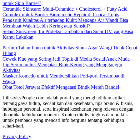
untuk Skin Barrier?
Ceramide Skincare: Multi-Ceramide + Cholesterol + Fatty Acid
Complex untuk Barrier Biomimetic Repair di Cuaca Tropis
Pengaruh Kualitas Air terhadap Kulit: Mengapa Air Mandi Bisa
Membuat Wajah Lebih Kering atau Sensitif?
Selain Sunscreen, Ini Proteksi Tambahan dari Sinar UV yang Bisa
Kamu Lakukan
Parfum Tahan Lama untuk Aktivitas Sibuk Agar Wangi Tidak Cepat
Hilang
Cewek Kue yang Sering Jadi Topik di Media Sosial Anak Muda
Lip Serum untuk Mengatasi Bibir Kering yang Mengganggu
Aktivitas
Masker Komedo untuk Membersihkan Pori-pori Tersumbat di
Wajah
Obat Totol Jerawat Efektif Mengatasi Bintik Merah Bandel
Lifestyle-People.com adalah portal yang menghadirkan artikel
tentang gaya hidup, kecantikan dan kesehatan, tips brand & bisnis,
hubungan personal, serta inspirasi keseharian yang relevan dengan
dinamika kehidupan modern. Konten ditulis ringkas dan praktis
untuk pembaca yang mencari info berguna tentang kehidupan
sehari-hari.
Privacy Policy