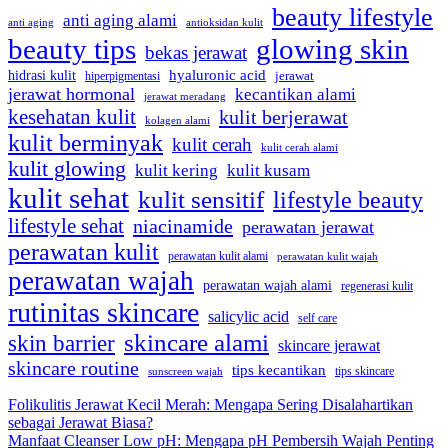
beauty lifestyle
anti aging alami
anti aging
antioksidan kulit
beauty tips
glowing skin
bekas jerawat
hyaluronic acid
hidrasi kulit
hiperpigmentasi
jerawat
jerawat hormonal
kecantikan alami
jerawat meradang
kesehatan kulit
kulit berjerawat
kolagen alami
kulit berminyak
kulit cerah
kulit cerah alami
kulit glowing
kulit kering
kulit kusam
kulit sehat
kulit sensitif
lifestyle beauty
lifestyle sehat
niacinamide
perawatan jerawat
perawatan kulit
perawatan kulit alami
perawatan kulit wajah
perawatan wajah
perawatan wajah alami
regenerasi kulit
rutinitas skincare
salicylic acid
self care
skincare alami
skin barrier
skincare jerawat
skincare routine
tips kecantikan
tips skincare
sunscreen wajah
Folikulitis Jerawat Kecil Merah: Mengapa Sering Disalahartikan
sebagai Jerawat Biasa?
Manfaat Cleanser Low pH: Mengapa pH Pembersih Wajah Penting