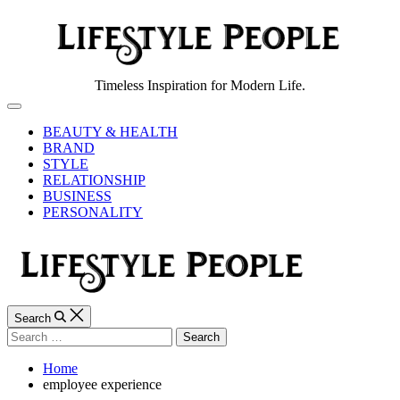
Skip
to
content
Lifestyle
Timeless Inspiration for Modern Life.
People
Off
Canvas
BEAUTY & HEALTH
BRAND
STYLE
RELATIONSHIP
BUSINESS
PERSONALITY
Search
Search
for:
Home
employee experience