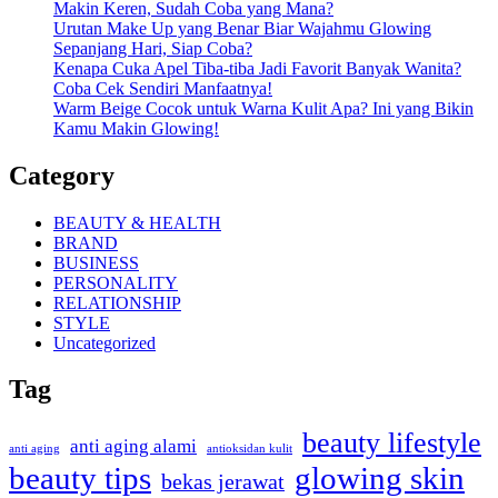
Makin Keren, Sudah Coba yang Mana?
Urutan Make Up yang Benar Biar Wajahmu Glowing
Sepanjang Hari, Siap Coba?
Kenapa Cuka Apel Tiba-tiba Jadi Favorit Banyak Wanita?
Coba Cek Sendiri Manfaatnya!
Warm Beige Cocok untuk Warna Kulit Apa? Ini yang Bikin
Kamu Makin Glowing!
Category
BEAUTY & HEALTH
BRAND
BUSINESS
PERSONALITY
RELATIONSHIP
STYLE
Uncategorized
Tag
beauty lifestyle
anti aging alami
anti aging
antioksidan kulit
beauty tips
glowing skin
bekas jerawat