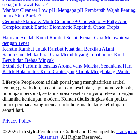
sebagai Jerawat Biasa?
Manfaat Cleanser Low pH: Mengapa pH Pembersih Wajah Penting
untuk Skin Barrier?
Ceramide Skincare: Multi-Ceramide + Cholesterol + Fatty Acid
Complex untuk Barrier Biomimetic Repair di Cuaca Tropis
Haircare Adalah Kunci Rambut Sehat: Kenali Cara Merawatnya
dengan Tepat
Keratin Rambut untuk Rambut Kuat dan Berkilau Alami
Sabun Cuci Muka Pria: Cara Memilih yang Tepat untuk Kulit
Bersih dan Bebas Minyak
Extrait de Parfum Intensitas Aroma yang Melekat Sepanjang Hari
Kutek Halal untuk Kuku Cantik yang Tidak Menghalangi Wudu
Lifestyle-People.com adalah portal yang menghadirkan artikel
tentang gaya hidup, kecantikan dan kesehatan, tips brand & bisnis,
hubungan personal, serta inspirasi keseharian yang relevan dengan
dinamika kehidupan modern. Konten ditulis ringkas dan praktis
untuk pembaca yang mencari info berguna tentang kehidupan
sehari-hari.
Privacy Policy
© 2026 Lifestyle-People.com. Crafted and Developed by
Transpedia
Nusantara
. All Rights Reserved.