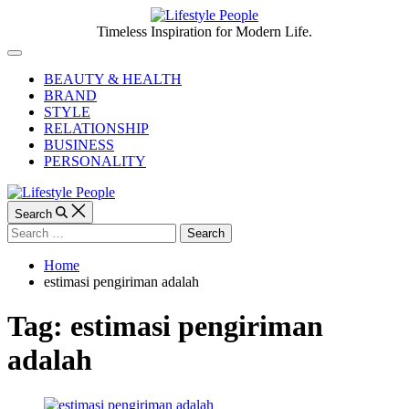
Skip
to
Lifestyle
Timeless Inspiration for Modern Life.
content
People
Off
Canvas
BEAUTY & HEALTH
BRAND
STYLE
RELATIONSHIP
BUSINESS
PERSONALITY
Search
Search
for:
Home
estimasi pengiriman adalah
Tag:
estimasi pengiriman
adalah