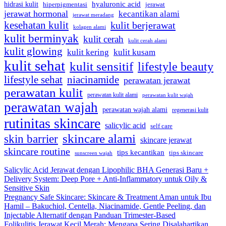
hidrasi kulit
hyaluronic acid
hiperpigmentasi
jerawat
jerawat hormonal
kecantikan alami
jerawat meradang
kesehatan kulit
kulit berjerawat
kolagen alami
kulit berminyak
kulit cerah
kulit cerah alami
kulit glowing
kulit kering
kulit kusam
kulit sehat
kulit sensitif
lifestyle beauty
lifestyle sehat
niacinamide
perawatan jerawat
perawatan kulit
perawatan kulit alami
perawatan kulit wajah
perawatan wajah
perawatan wajah alami
regenerasi kulit
rutinitas skincare
salicylic acid
self care
skincare alami
skin barrier
skincare jerawat
skincare routine
tips kecantikan
tips skincare
sunscreen wajah
Salicylic Acid Jerawat dengan Lipophilic BHA Generasi Baru +
Delivery System: Deep Pore + Anti-Inflammatory untuk Oily &
Sensitive Skin
Pregnancy Safe Skincare: Skincare & Treatment Aman untuk Ibu
Hamil – Bakuchiol, Centella, Niacinamide, Gentle Peeling, dan
Injectable Alternatif dengan Panduan Trimester-Based
Folikulitis Jerawat Kecil Merah: Mengapa Sering Disalahartikan