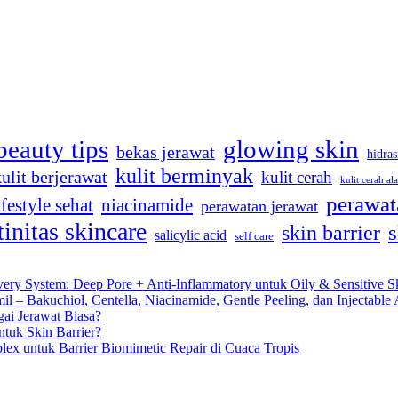
beauty tips
glowing skin
bekas jerawat
hidras
kulit berminyak
kulit berjerawat
kulit cerah
kulit cerah al
perawat
ifestyle sehat
niacinamide
perawatan jerawat
tinitas skincare
s
skin barrier
salicylic acid
self care
very System: Deep Pore + Anti-Inflammatory untuk Oily & Sensitive S
 – Bakuchiol, Centella, Niacinamide, Gentle Peeling, dan Injectable 
gai Jerawat Biasa?
tuk Skin Barrier?
lex untuk Barrier Biomimetic Repair di Cuaca Tropis