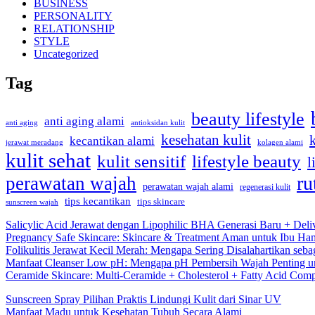
BUSINESS
PERSONALITY
RELATIONSHIP
STYLE
Uncategorized
Tag
beauty lifestyle
anti aging alami
anti aging
antioksidan kulit
kesehatan kulit
kecantikan alami
kolagen alami
jerawat meradang
kulit sehat
kulit sensitif
lifestyle beauty
l
ru
perawatan wajah
perawatan wajah alami
regenerasi kulit
tips kecantikan
tips skincare
sunscreen wajah
Salicylic Acid Jerawat dengan Lipophilic BHA Generasi Baru + Deli
Pregnancy Safe Skincare: Skincare & Treatment Aman untuk Ibu Hamil
Folikulitis Jerawat Kecil Merah: Mengapa Sering Disalahartikan seba
Manfaat Cleanser Low pH: Mengapa pH Pembersih Wajah Penting un
Ceramide Skincare: Multi-Ceramide + Cholesterol + Fatty Acid Comp
Sunscreen Spray Pilihan Praktis Lindungi Kulit dari Sinar UV
Manfaat Madu untuk Kesehatan Tubuh Secara Alami