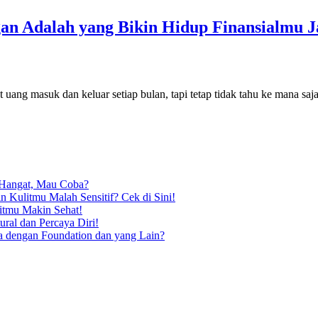
n Adalah yang Bikin Hidup Finansialmu J
t uang masuk dan keluar setiap bulan, tapi tetap tidak tahu ke mana sa
 Hangat, Mau Coba?
 Kulitmu Malah Sensitif? Cek di Sini!
itmu Makin Sehat!
ral dan Percaya Diri!
pa dengan Foundation dan yang Lain?