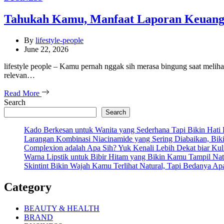
Tahukah Kamu, Manfaat Laporan Keuanga
By
lifestyle-people
June 22, 2026
lifestyle people – Kamu pernah nggak sih merasa bingung saat meliha
relevan…
Read More
Search
Search
Kado Berkesan untuk Wanita yang Sederhana Tapi Bikin Hati
Larangan Kombinasi Niacinamide yang Sering Diabaikan, Bikin
Complexion adalah Apa Sih? Yuk Kenali Lebih Dekat biar Kul
Warna Lipstik untuk Bibir Hitam yang Bikin Kamu Tampil Natu
Skintint Bikin Wajah Kamu Terlihat Natural, Tapi Bedanya A
Category
BEAUTY & HEALTH
BRAND