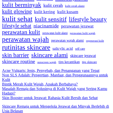
kulit berminyak
kulit cerah
kulit cerah alami
kulit glowing
kulit kering
kulit kusam
kulit sehat
kulit sensitif
lifestyle beauty
lifestyle sehat
niacinamide
perawatan jerawat
perawatan kulit
perawatan kulit alami
perawatan kulit wajah
perawatan wajah
perawatan wajah alami
regenerasi kulit
rutinitas skincare
salicylic acid
self care
skincare alami
skin barrier
skincare jerawat
skincare routine
tips kecantikan
tips skincare
sunscreen wajah
Acne Vulgaris: Jenis, Penyebab, dan Penanganan yang Tepat
Non SLS Adalah: Pengertian, Manfaat, dan Penggunaannya untuk
Kulit
Bintik Merah Kulit Wajah, Apakah Berbahaya?
Masalah Remaja dan Solusinya di Kulit Wajah yang Sering Kamu
Hadapi?
Skin Booster untuk Jerawat: Rahasia Kulit Bersih dan Sehat
Skincare Remaja untuk Mengelola Jerawat dan Minyak Berlebih di
Usia Belasan