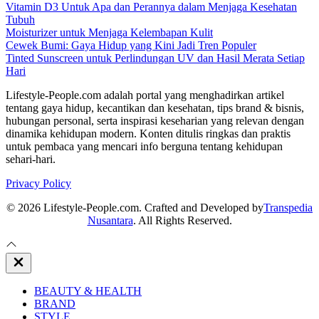
Vitamin D3 Untuk Apa dan Perannya dalam Menjaga Kesehatan
Tubuh
Moisturizer untuk Menjaga Kelembapan Kulit
Cewek Bumi: Gaya Hidup yang Kini Jadi Tren Populer
Tinted Sunscreen untuk Perlindungan UV dan Hasil Merata Setiap
Hari
Lifestyle-People.com adalah portal yang menghadirkan artikel
tentang gaya hidup, kecantikan dan kesehatan, tips brand & bisnis,
hubungan personal, serta inspirasi keseharian yang relevan dengan
dinamika kehidupan modern. Konten ditulis ringkas dan praktis
untuk pembaca yang mencari info berguna tentang kehidupan
sehari-hari.
Privacy Policy
© 2026 Lifestyle-People.com. Crafted and Developed by
Transpedia
Nusantara
. All Rights Reserved.
Close
Off
Canvas
BEAUTY & HEALTH
BRAND
STYLE