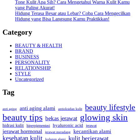
Tone Kulit Apa Sih? Cara Mengetahui Warna Kulit Kamu
yang Paling Akurat!
Hidung Terasa Besar atau Lebar? Coba Cara Mengecilkan
Hidung yang Bisa Langsung Kamu Praktikkan!
Category
BEAUTY & HEALTH
BRAND
BUSINESS
PERSONALITY
RELATIONSHIP
STYLE
Uncategorized
Tag
beauty lifestyle
anti aging alami
anti aging
antioksidan kulit
beauty tips
glowing skin
bekas jerawat
hidrasi kulit
hyaluronic acid
jerawat
hiperpigmentasi
jerawat hormonal
kecantikan alami
jerawat meradang
kesehatan kulit
kulit berjerawat
kolagen alami