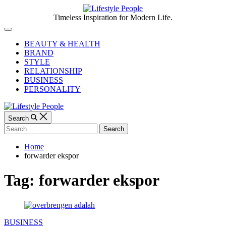
Skip
to
Lifestyle
Timeless Inspiration for Modern Life.
content
People
Off
Canvas
BEAUTY & HEALTH
BRAND
STYLE
RELATIONSHIP
BUSINESS
PERSONALITY
Search
Search
for:
Home
forwarder ekspor
Tag:
forwarder ekspor
Categories
BUSINESS