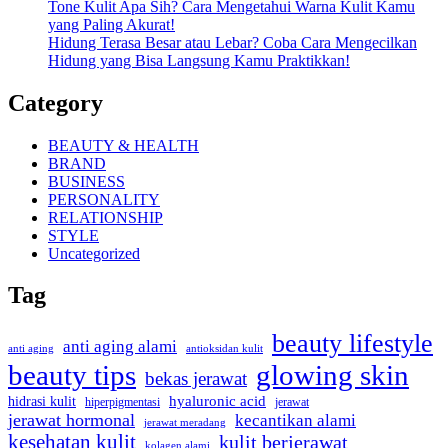
Tone Kulit Apa Sih? Cara Mengetahui Warna Kulit Kamu
yang Paling Akurat!
Hidung Terasa Besar atau Lebar? Coba Cara Mengecilkan
Hidung yang Bisa Langsung Kamu Praktikkan!
Category
BEAUTY & HEALTH
BRAND
BUSINESS
PERSONALITY
RELATIONSHIP
STYLE
Uncategorized
Tag
beauty lifestyle
anti aging alami
anti aging
antioksidan kulit
beauty tips
glowing skin
bekas jerawat
hidrasi kulit
hyaluronic acid
jerawat
hiperpigmentasi
jerawat hormonal
kecantikan alami
jerawat meradang
kesehatan kulit
kulit berjerawat
kolagen alami