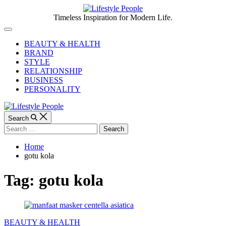
Skip
to
Lifestyle
Timeless Inspiration for Modern Life.
content
People
Off
Canvas
BEAUTY & HEALTH
BRAND
STYLE
RELATIONSHIP
BUSINESS
PERSONALITY
Search
Search
for:
Home
gotu kola
Tag:
gotu kola
Categories
BEAUTY & HEALTH