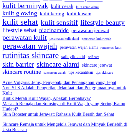
kulit berminyak
kulit cerah
kulit cerah alami
kulit glowing
kulit kering
kulit kusam
kulit sehat
kulit sensitif
lifestyle beauty
lifestyle sehat
niacinamide
perawatan jerawat
perawatan kulit
perawatan kulit alami
perawatan kulit wajah
perawatan wajah
perawatan wajah alami
regenerasi kulit
rutinitas skincare
salicylic acid
self care
skincare alami
skin barrier
skincare jerawat
skincare routine
tips kecantikan
tips skincare
sunscreen wajah
Acne Vulgaris: Jenis, Penyebab, dan Penanganan yang Tepat
Non SLS Adalah: Pengertian, Manfaat, dan Penggunaannya untuk
Kulit
Bintik Merah Kulit Wajah, Apakah Berbahaya?
Masalah Remaja dan Solusinya di Kulit Wajah yang Sering Kamu
Hadapi?
Skin Booster untuk Jerawat: Rahasia Kulit Bersih dan Sehat
Skincare Remaja untuk Mengelola Jerawat dan Minyak Berlebih di
Usia Belasan