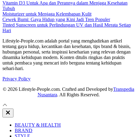
Vitamin D3 Untuk Apa dan Perannya dalam Menjaga Kesehatan
Tubuh
Moisturizer untuk Menjaga Kelembapan Kulit
Cewek Bumi: Gaya Hidup yang Kini Jadi Tren Populer
Tinted Sunscreen untuk Perlindungan UV dan Hasil Merata Setiap
Hari
Lifestyle-People.com adalah portal yang menghadirkan artikel
tentang gaya hidup, kecantikan dan kesehatan, tips brand & bisnis,
hubungan personal, serta inspirasi keseharian yang relevan dengan
dinamika kehidupan modern. Konten ditulis ringkas dan praktis
untuk pembaca yang mencari info berguna tentang kehidupan
sehari-hari.
Privacy Policy
© 2026 Lifestyle-People.com. Crafted and Developed by
Transpedia
Nusantara
. All Rights Reserved.
Close
Off
Canvas
BEAUTY & HEALTH
BRAND
STYLE