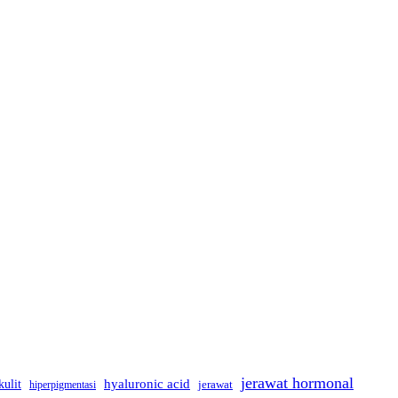
jerawat hormonal
kulit
hyaluronic acid
hiperpigmentasi
jerawat