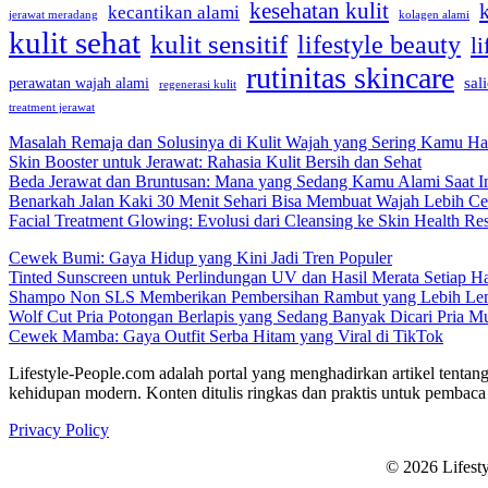
kesehatan kulit
kecantikan alami
jerawat meradang
kolagen alami
kulit sehat
kulit sensitif
lifestyle beauty
li
rutinitas skincare
sal
perawatan wajah alami
regenerasi kulit
treatment jerawat
Masalah Remaja dan Solusinya di Kulit Wajah yang Sering Kamu Ha
Skin Booster untuk Jerawat: Rahasia Kulit Bersih dan Sehat
Beda Jerawat dan Bruntusan: Mana yang Sedang Kamu Alami Saat I
Benarkah Jalan Kaki 30 Menit Sehari Bisa Membuat Wajah Lebih Ce
Facial Treatment Glowing: Evolusi dari Cleansing ke Skin Health R
Cewek Bumi: Gaya Hidup yang Kini Jadi Tren Populer
Tinted Sunscreen untuk Perlindungan UV dan Hasil Merata Setiap Ha
Shampo Non SLS Memberikan Pembersihan Rambut yang Lebih Le
Wolf Cut Pria Potongan Berlapis yang Sedang Banyak Dicari Pria M
Cewek Mamba: Gaya Outfit Serba Hitam yang Viral di TikTok
Lifestyle-People.com adalah portal yang menghadirkan artikel tentang
kehidupan modern. Konten ditulis ringkas dan praktis untuk pembaca 
Privacy Policy
© 2026 Lifest