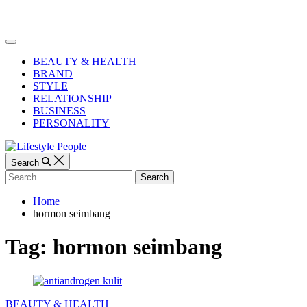
Skip
to
Lifestyle
content
People
Off
Canvas
BEAUTY & HEALTH
BRAND
STYLE
RELATIONSHIP
BUSINESS
PERSONALITY
Search
Search
for:
Home
hormon seimbang
Tag:
hormon seimbang
Categories
BEAUTY & HEALTH