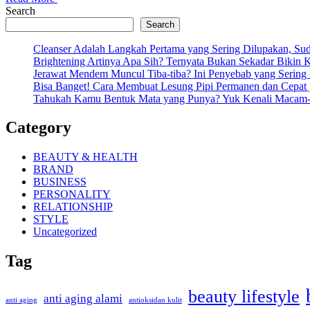
Search
Search
Cleanser Adalah Langkah Pertama yang Sering Dilupakan, Su
Brightening Artinya Apa Sih? Ternyata Bukan Sekadar Bikin Ku
Jerawat Mendem Muncul Tiba-tiba? Ini Penyebab yang Serin
Bisa Banget! Cara Membuat Lesung Pipi Permanen dan Cepat
Tahukah Kamu Bentuk Mata yang Punya? Yuk Kenali Macam
Category
BEAUTY & HEALTH
BRAND
BUSINESS
PERSONALITY
RELATIONSHIP
STYLE
Uncategorized
Tag
beauty lifestyle
anti aging alami
anti aging
antioksidan kulit