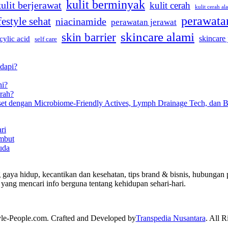
kulit berminyak
kulit berjerawat
kulit cerah
kulit cerah al
perawatan
festyle sehat
niacinamide
perawatan jerawat
skincare alami
skin barrier
skincare
icylic acid
self care
dapi?
ni?
rah?
eset dengan Microbiome-Friendly Actives, Lymph Drainage Tech, dan B
ri
mbut
uda
 gaya hidup, kecantikan dan kesehatan, tips brand & bisnis, hubungan p
yang mencari info berguna tentang kehidupan sehari-hari.
yle-People.com. Crafted and Developed by
Transpedia Nusantara
. All R