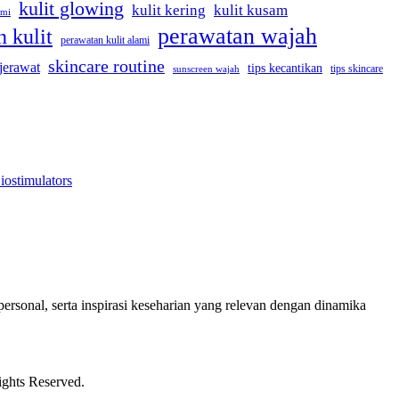
kulit glowing
kulit kering
kulit kusam
ami
perawatan wajah
 kulit
perawatan kulit alami
skincare routine
 jerawat
tips kecantikan
tips skincare
sunscreen wajah
iostimulators
ersonal, serta inspirasi keseharian yang relevan dengan dinamika
ights Reserved.