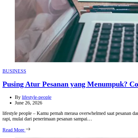
Categories
BUSINESS
Pusing Atur Pesanan yang Menumpuk? Co
By
lifestyle-people
June 26, 2026
lifestyle people – Kamu pernah merasa overwhelmed saat pesanan d
rapi, mulai dari penerimaan pesanan sampai…
Read More