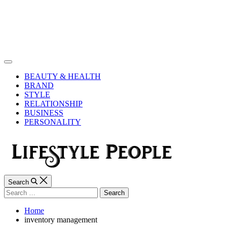
Skip
to
content
Lifestyle
People
Off
Canvas
BEAUTY & HEALTH
BRAND
STYLE
RELATIONSHIP
BUSINESS
PERSONALITY
Search
Search
for:
Home
inventory management