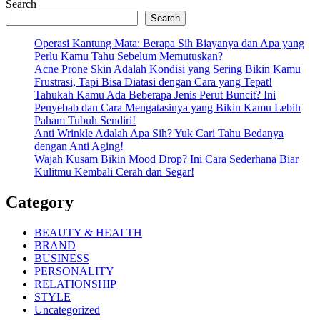
Search
Search
Operasi Kantung Mata: Berapa Sih Biayanya dan Apa yang
Perlu Kamu Tahu Sebelum Memutuskan?
Acne Prone Skin Adalah Kondisi yang Sering Bikin Kamu
Frustrasi, Tapi Bisa Diatasi dengan Cara yang Tepat!
Tahukah Kamu Ada Beberapa Jenis Perut Buncit? Ini
Penyebab dan Cara Mengatasinya yang Bikin Kamu Lebih
Paham Tubuh Sendiri!
Anti Wrinkle Adalah Apa Sih? Yuk Cari Tahu Bedanya
dengan Anti Aging!
Wajah Kusam Bikin Mood Drop? Ini Cara Sederhana Biar
Kulitmu Kembali Cerah dan Segar!
Category
BEAUTY & HEALTH
BRAND
BUSINESS
PERSONALITY
RELATIONSHIP
STYLE
Uncategorized