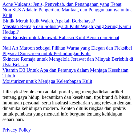
Acne Vulgaris: Jenis, Penyebab, dan Penanganan yang Tepat
Non SLS Adalah: Pengertian, Manfaat, dan Penggunaannya untuk
Kulit
Bintik Merah Kulit Wajah, Apakah Berbahaya?
Masalah Remaja dan Solusinya di Kulit Wajah yang Sering Kamu
Hadapi?
Skin Booster untuk Jerawat: Rahasia Kulit Bersih dan Sehat
Nail Art Maroon sebagai Pilihan Warna yang Elegan dan Fleksibel
Physical Sunscreen untuk Perlindungan Kulit
Skincare Remaja untuk Mengelola Jerawat dan Minyak Berlebih di
Usia Belasan
Vitamin D3 Untuk Apa dan Perannya dalam Menjaga Kesehatan
Tubuh
Moisturizer untuk Menjaga Kelembapan Kulit
Lifestyle-People.com adalah portal yang menghadirkan artikel
tentang gaya hidup, kecantikan dan kesehatan, tips brand & bisnis,
hubungan personal, serta inspirasi keseharian yang relevan dengan
dinamika kehidupan modern. Konten ditulis ringkas dan praktis
untuk pembaca yang mencari info berguna tentang kehidupan
sehari-hari.
Privacy Policy