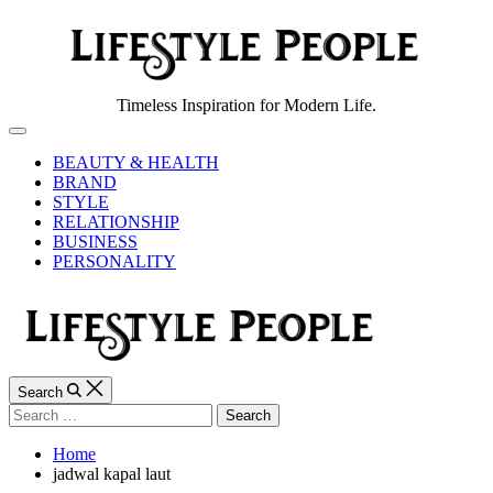
Skip
to
content
Lifestyle
Timeless Inspiration for Modern Life.
People
Off
Canvas
BEAUTY & HEALTH
BRAND
STYLE
RELATIONSHIP
BUSINESS
PERSONALITY
Search
Search
for:
Home
jadwal kapal laut