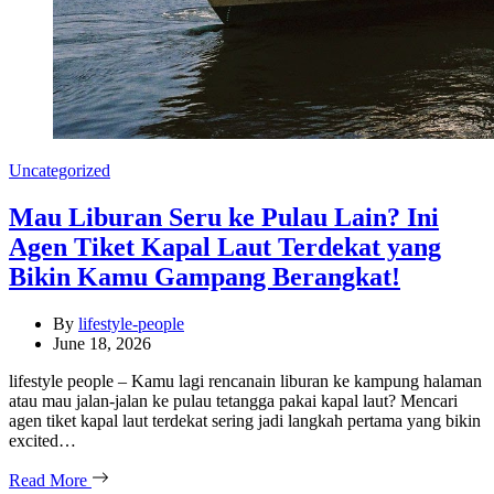
Categories
Uncategorized
Mau Liburan Seru ke Pulau Lain? Ini
Agen Tiket Kapal Laut Terdekat yang
Bikin Kamu Gampang Berangkat!
By
lifestyle-people
June 18, 2026
lifestyle people – Kamu lagi rencanain liburan ke kampung halaman
atau mau jalan-jalan ke pulau tetangga pakai kapal laut? Mencari
agen tiket kapal laut terdekat sering jadi langkah pertama yang bikin
excited…
Read More