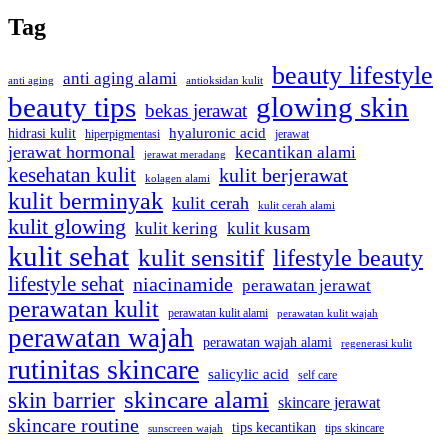
Tag
beauty lifestyle
anti aging alami
anti aging
antioksidan kulit
beauty tips
glowing skin
bekas jerawat
hidrasi kulit
hyaluronic acid
jerawat
hiperpigmentasi
jerawat hormonal
kecantikan alami
jerawat meradang
kesehatan kulit
kulit berjerawat
kolagen alami
kulit berminyak
kulit cerah
kulit cerah alami
kulit glowing
kulit kering
kulit kusam
kulit sehat
kulit sensitif
lifestyle beauty
lifestyle sehat
niacinamide
perawatan jerawat
perawatan kulit
perawatan kulit alami
perawatan kulit wajah
perawatan wajah
perawatan wajah alami
regenerasi kulit
rutinitas skincare
salicylic acid
self care
skincare alami
skin barrier
skincare jerawat
skincare routine
tips kecantikan
tips skincare
sunscreen wajah