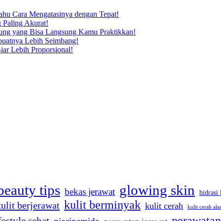
Tahu Cara Mengatasinya dengan Tepat!
 Paling Akurat!
dung yang Bisa Langsung Kamu Praktikkan!
buatnya Lebih Seimbang!
iar Lebih Proporsional!
beauty tips
glowing skin
bekas jerawat
hidrasi 
kulit berminyak
kulit berjerawat
kulit cerah
kulit cerah ala
perawatan