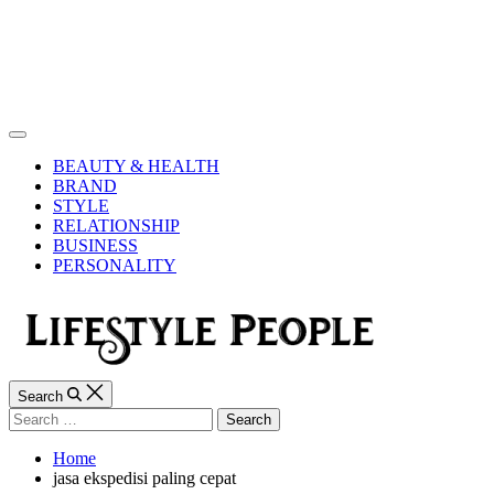
Skip
to
content
Lifestyle
People
Off
Canvas
BEAUTY & HEALTH
BRAND
STYLE
RELATIONSHIP
BUSINESS
PERSONALITY
Search
Search
for:
Home
jasa ekspedisi paling cepat