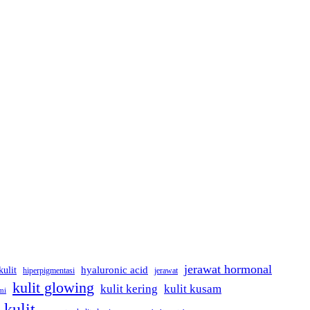
jerawat hormonal
kulit
hyaluronic acid
jerawat
hiperpigmentasi
kulit glowing
kulit kering
kulit kusam
mi
 kulit