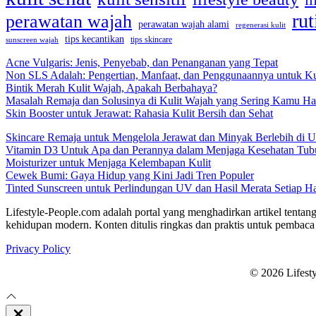
li
rut
perawatan wajah
perawatan wajah alami
regenerasi kulit
tips kecantikan
tips skincare
sunscreen wajah
Acne Vulgaris: Jenis, Penyebab, dan Penanganan yang Tepat
Non SLS Adalah: Pengertian, Manfaat, dan Penggunaannya untuk Ku
Bintik Merah Kulit Wajah, Apakah Berbahaya?
Masalah Remaja dan Solusinya di Kulit Wajah yang Sering Kamu Ha
Skin Booster untuk Jerawat: Rahasia Kulit Bersih dan Sehat
Skincare Remaja untuk Mengelola Jerawat dan Minyak Berlebih di U
Vitamin D3 Untuk Apa dan Perannya dalam Menjaga Kesehatan Tub
Moisturizer untuk Menjaga Kelembapan Kulit
Cewek Bumi: Gaya Hidup yang Kini Jadi Tren Populer
Tinted Sunscreen untuk Perlindungan UV dan Hasil Merata Setiap Ha
Lifestyle-People.com adalah portal yang menghadirkan artikel tentang
kehidupan modern. Konten ditulis ringkas dan praktis untuk pembaca 
Privacy Policy
© 2026 Lifest
Close