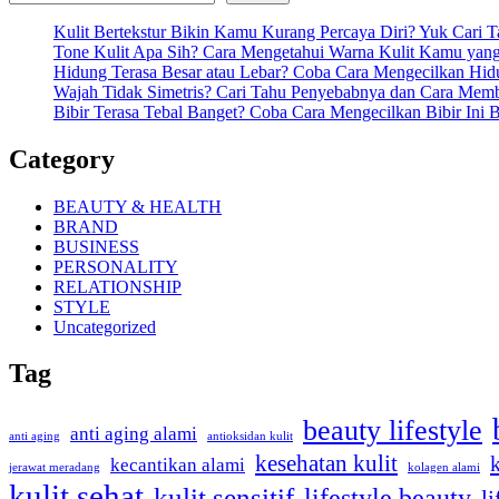
Kulit Bertekstur Bikin Kamu Kurang Percaya Diri? Yuk Cari 
Tone Kulit Apa Sih? Cara Mengetahui Warna Kulit Kamu yang
Hidung Terasa Besar atau Lebar? Coba Cara Mengecilkan Hi
Wajah Tidak Simetris? Cari Tahu Penyebabnya dan Cara Mem
Bibir Terasa Tebal Banget? Coba Cara Mengecilkan Bibir Ini B
Category
BEAUTY & HEALTH
BRAND
BUSINESS
PERSONALITY
RELATIONSHIP
STYLE
Uncategorized
Tag
beauty lifestyle
anti aging alami
anti aging
antioksidan kulit
kesehatan kulit
kecantikan alami
kolagen alami
jerawat meradang
kulit sehat
kulit sensitif
lifestyle beauty