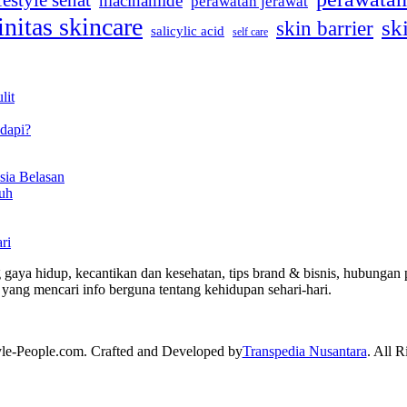
festyle sehat
niacinamide
perawatan jerawat
initas skincare
sk
skin barrier
salicylic acid
self care
lit
dapi?
sia Belasan
uh
ri
 gaya hidup, kecantikan dan kesehatan, tips brand & bisnis, hubungan p
yang mencari info berguna tentang kehidupan sehari-hari.
yle-People.com. Crafted and Developed by
Transpedia Nusantara
. All R