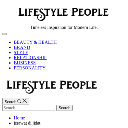
Skip
to
content
Lifestyle
Timeless Inspiration for Modern Life.
People
Off
Canvas
BEAUTY & HEALTH
BRAND
STYLE
RELATIONSHIP
BUSINESS
PERSONALITY
Search
Search
for:
Home
jerawat di jidat