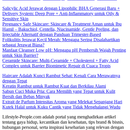
Salicylic Acid Jerawat dengan Lipophilic BHA Generasi Baru +
Delivery System: Deep Pore + Anti-Inflammatory untuk Oily &
Sensitive Skin
Pregnancy Safe Skincare: Skincare & Treatment Aman untuk Ibu
Hamil – Bakuchiol, Centella, Niacinamide, Gentle Peeling, dan
Injectable Alternatif dengan Panduan Trimester-Based
Folikulitis Jerawat Kecil Merah: Mengapa Sering Disalahartikan
sebagai Jerawat Biasa?
Manfaat Cleanser Low pH: Mengapa pH Pembersih Wajah Penting
untuk Skin Barrier?
Ceramide Skincare: Multi-Ceramide + Cholesterol + Fatty Acid
Complex untuk Barrier Biomimetic Repair di Cuaca Tropis
Haircare Adalah Kunci Rambut Sehat: Kenali Cara Merawatnya
dengan Tepat
Keratin Rambut untuk Rambut Kuat dan Berkilau Alami
Sabun Cuci Muka Pria: Cara Memilih yang Tepat untuk Kulit
Bersih dan Bebas Minyak
Extrait de Parfum Intensitas Aroma yang Melekat Sepanjang Hari
Kutek Halal untuk Kuku Cantik yang Tidak Menghalangi Wudu
Lifestyle-People.com adalah portal yang menghadirkan artikel
tentang gaya hidup, kecantikan dan kesehatan, tips brand & bisnis,
hubungan personal, serta inspirasi keseharian yang relevan dengan