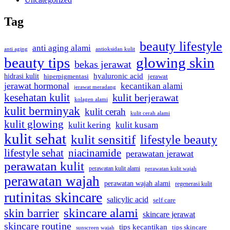
Tag
beauty lifestyle
anti aging alami
anti aging
antioksidan kulit
beauty tips
glowing skin
bekas jerawat
hidrasi kulit
hyaluronic acid
hiperpigmentasi
jerawat
jerawat hormonal
kecantikan alami
jerawat meradang
kesehatan kulit
kulit berjerawat
kolagen alami
kulit berminyak
kulit cerah
kulit cerah alami
kulit glowing
kulit kering
kulit kusam
kulit sehat
kulit sensitif
lifestyle beauty
lifestyle sehat
niacinamide
perawatan jerawat
perawatan kulit
perawatan kulit alami
perawatan kulit wajah
perawatan wajah
perawatan wajah alami
regenerasi kulit
rutinitas skincare
salicylic acid
self care
skincare alami
skin barrier
skincare jerawat
skincare routine
tips kecantikan
tips skincare
sunscreen wajah