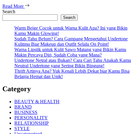
Read More
Search
Search
Warm Beige Cocok untuk Warna Kulit Apa? Ini yang Bikin
Kamu Makin Glowing!
Sudah Tahu Belum? Cara Gampang Mengetahui Undertone
Kulitmu Biar Makeup dan Outfit Selalu On Point!
Warna Lipstik untuk Kulit Sawo Matang yang Bikin Kamu
Makin Percaya Diri, Sudah Coba yang Mana?
Undertone Netral atau Bukan? Cara Cari Tahu Apakah Kamu
Neutral Undertone yang Sering Bikin Bingung!
Thrift Artinya Apa? Yuk Kenali Lebih Dekat biar Kamu Bisa
Belanja Hemat dan Unik!
Category
BEAUTY & HEALTH
BRAND
BUSINESS
PERSONALITY
RELATIONSHIP
STYLE
Uncategorized