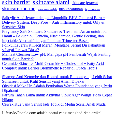
skincare alami
skin barrier
skincare jerawat
skincare routine
tips kecantikan
tips skincare
sunscreen wajah
Salicylic Acid Jerawat dengan Lipophilic BHA Generasi Baru +
Delivery System: Deep Pore + Anti-Inflammatory untuk Oily &
Sensitive Skin
Pregnancy Safe Skincare: Skincare & Treatment Aman untuk Ibu
Hamil – Bakuchiol, Centella, Niacinamide, Gentle Peeling, dan
Injectable Alternatif dengan Panduan Trimester-Based
Folikulitis Jerawat Kecil Merah: Mengapa Sering Disalahartikan
sebagai Jerawat Biasa?
Manfaat Cleanser Low pH: Mengapa pH Pembersih Wajah Penting
untuk Skin Barrier?
Ceramide Skincare: Multi-Ceramide + Cholesterol + Fatty Acid
Complex untuk Barrier Biomimetic Repair di Cuaca Tropis
Shampo Anti Ketombe dan Rontok untuk Rambut yang Lebih Sehat
Sunscreen untuk Kulit Sensitif yang Aman Dipakai
Oksidasi Make Up Adalah Perubahan Warna Foundation yang Perlu
Dipahami
Parfum Tahan Lama untuk Aktivitas Sibuk Agar Wangi Tidak Cepat
Hilang
Cewek Kue yang Sering Jadi Topik di Media Sosial Anak Muda
Lifestyle-People.com adalah portal yang menghadirkan artikel