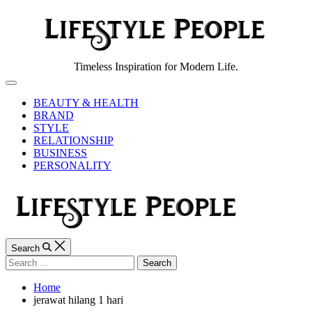
Skip
to
content
Lifestyle
Timeless Inspiration for Modern Life.
People
Off
Canvas
BEAUTY & HEALTH
BRAND
STYLE
RELATIONSHIP
BUSINESS
PERSONALITY
Search
Search
for:
Home
jerawat hilang 1 hari