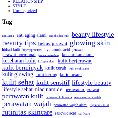
RELATIONSHIP
STYLE
Uncategorized
Tag
beauty lifestyle
anti aging alami
anti aging
antioksidan kulit
beauty tips
glowing skin
bekas jerawat
hyaluronic acid
hidrasi kulit
hiperpigmentasi
jerawat
jerawat hormonal
kecantikan alami
jerawat meradang
kesehatan kulit
kulit berjerawat
kolagen alami
kulit berminyak
kulit cerah
kulit cerah alami
kulit glowing
kulit kering
kulit kusam
kulit sehat
kulit sensitif
lifestyle beauty
lifestyle sehat
niacinamide
perawatan jerawat
perawatan kulit
perawatan kulit alami
perawatan kulit wajah
perawatan wajah
perawatan wajah alami
regenerasi kulit
rutinitas skincare
salicylic acid
self care