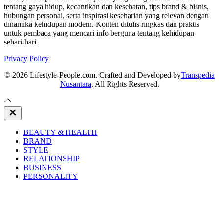
tentang gaya hidup, kecantikan dan kesehatan, tips brand & bisnis,
hubungan personal, serta inspirasi keseharian yang relevan dengan
dinamika kehidupan modern. Konten ditulis ringkas dan praktis
untuk pembaca yang mencari info berguna tentang kehidupan
sehari-hari.
Privacy Policy
© 2026 Lifestyle-People.com. Crafted and Developed by
Transpedia
Nusantara
. All Rights Reserved.
Close
Off
Canvas
BEAUTY & HEALTH
BRAND
STYLE
RELATIONSHIP
BUSINESS
PERSONALITY