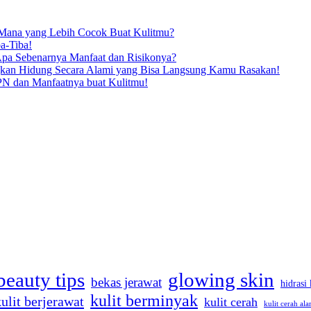
, Mana yang Lebih Cocok Buat Kulitmu?
a-Tiba!
Apa Sebenarnya Manfaat dan Risikonya?
kan Hidung Secara Alami yang Bisa Langsung Kamu Rasakan!
N dan Manfaatnya buat Kulitmu!
beauty tips
glowing skin
bekas jerawat
hidrasi 
kulit berminyak
kulit berjerawat
kulit cerah
kulit cerah ala