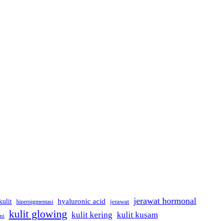
jerawat hormonal
kulit
hyaluronic acid
hiperpigmentasi
jerawat
kulit glowing
kulit kering
kulit kusam
mi