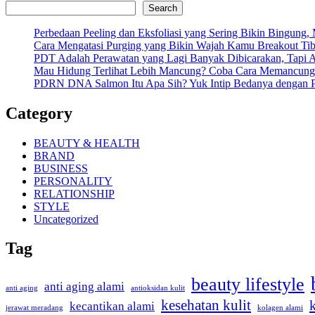
Search
Perbedaan Peeling dan Eksfoliasi yang Sering Bikin Bingung
Cara Mengatasi Purging yang Bikin Wajah Kamu Breakout Tib
PDT Adalah Perawatan yang Lagi Banyak Dibicarakan, Tapi 
Mau Hidung Terlihat Lebih Mancung? Coba Cara Memancung
PDRN DNA Salmon Itu Apa Sih? Yuk Intip Bedanya dengan P
Category
BEAUTY & HEALTH
BRAND
BUSINESS
PERSONALITY
RELATIONSHIP
STYLE
Uncategorized
Tag
beauty lifestyle
anti aging alami
anti aging
antioksidan kulit
kesehatan kulit
kecantikan alami
kolagen alami
jerawat meradang