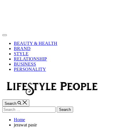
Skip
to
content
Lifestyle
People
Off
Canvas
BEAUTY & HEALTH
BRAND
STYLE
RELATIONSHIP
BUSINESS
PERSONALITY
Search
Search
for:
Home
jerawat pasir