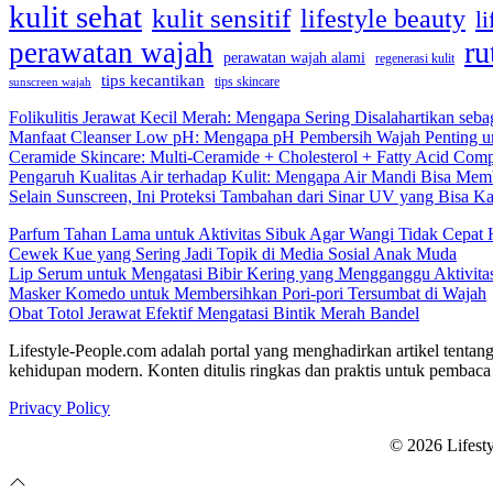
kulit sehat
kulit sensitif
lifestyle beauty
li
ru
perawatan wajah
perawatan wajah alami
regenerasi kulit
tips kecantikan
tips skincare
sunscreen wajah
Folikulitis Jerawat Kecil Merah: Mengapa Sering Disalahartikan seba
Manfaat Cleanser Low pH: Mengapa pH Pembersih Wajah Penting un
Ceramide Skincare: Multi-Ceramide + Cholesterol + Fatty Acid Comp
Pengaruh Kualitas Air terhadap Kulit: Mengapa Air Mandi Bisa Memb
Selain Sunscreen, Ini Proteksi Tambahan dari Sinar UV yang Bisa 
Parfum Tahan Lama untuk Aktivitas Sibuk Agar Wangi Tidak Cepat 
Cewek Kue yang Sering Jadi Topik di Media Sosial Anak Muda
Lip Serum untuk Mengatasi Bibir Kering yang Mengganggu Aktivita
Masker Komedo untuk Membersihkan Pori-pori Tersumbat di Wajah
Obat Totol Jerawat Efektif Mengatasi Bintik Merah Bandel
Lifestyle-People.com adalah portal yang menghadirkan artikel tentang
kehidupan modern. Konten ditulis ringkas dan praktis untuk pembaca 
Privacy Policy
© 2026 Lifest