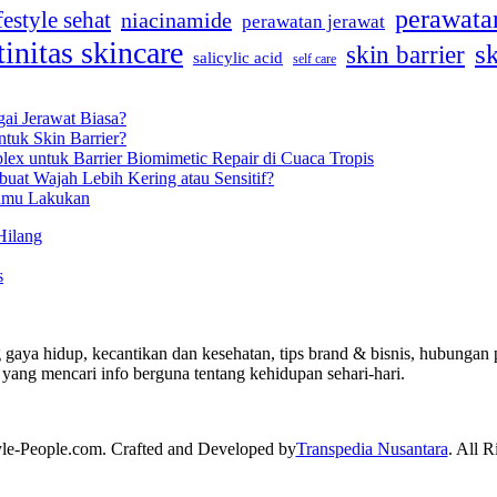
perawatan
festyle sehat
niacinamide
perawatan jerawat
tinitas skincare
s
skin barrier
salicylic acid
self care
gai Jerawat Biasa?
tuk Skin Barrier?
lex untuk Barrier Biomimetic Repair di Cuaca Tropis
uat Wajah Lebih Kering atau Sensitif?
Kamu Lakukan
Hilang
s
 gaya hidup, kecantikan dan kesehatan, tips brand & bisnis, hubungan p
yang mencari info berguna tentang kehidupan sehari-hari.
yle-People.com. Crafted and Developed by
Transpedia Nusantara
. All R