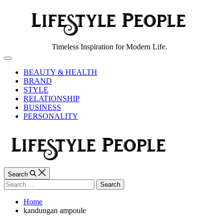
Skip
to
content
Lifestyle
Timeless Inspiration for Modern Life.
People
Off
Canvas
BEAUTY & HEALTH
BRAND
STYLE
RELATIONSHIP
BUSINESS
PERSONALITY
Search
Search
for:
Home
kandungan ampoule