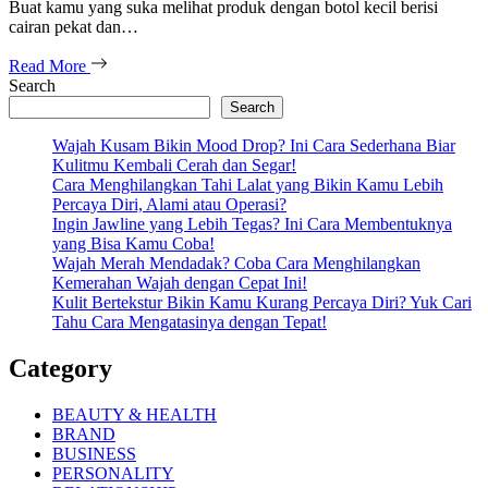
Buat kamu yang suka melihat produk dengan botol kecil berisi
cairan pekat dan…
Read More
Search
Search
Wajah Kusam Bikin Mood Drop? Ini Cara Sederhana Biar
Kulitmu Kembali Cerah dan Segar!
Cara Menghilangkan Tahi Lalat yang Bikin Kamu Lebih
Percaya Diri, Alami atau Operasi?
Ingin Jawline yang Lebih Tegas? Ini Cara Membentuknya
yang Bisa Kamu Coba!
Wajah Merah Mendadak? Coba Cara Menghilangkan
Kemerahan Wajah dengan Cepat Ini!
Kulit Bertekstur Bikin Kamu Kurang Percaya Diri? Yuk Cari
Tahu Cara Mengatasinya dengan Tepat!
Category
BEAUTY & HEALTH
BRAND
BUSINESS
PERSONALITY