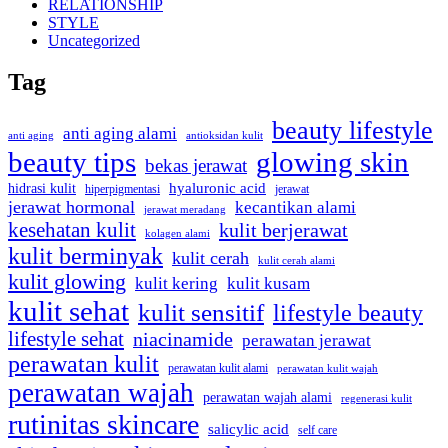
RELATIONSHIP
STYLE
Uncategorized
Tag
beauty lifestyle
anti aging alami
anti aging
antioksidan kulit
beauty tips
glowing skin
bekas jerawat
hidrasi kulit
hyaluronic acid
jerawat
hiperpigmentasi
jerawat hormonal
kecantikan alami
jerawat meradang
kesehatan kulit
kulit berjerawat
kolagen alami
kulit berminyak
kulit cerah
kulit cerah alami
kulit glowing
kulit kering
kulit kusam
kulit sehat
kulit sensitif
lifestyle beauty
lifestyle sehat
niacinamide
perawatan jerawat
perawatan kulit
perawatan kulit alami
perawatan kulit wajah
perawatan wajah
perawatan wajah alami
regenerasi kulit
rutinitas skincare
salicylic acid
self care