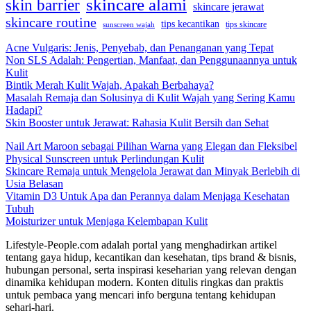
skincare alami
skin barrier
skincare jerawat
skincare routine
tips kecantikan
tips skincare
sunscreen wajah
Acne Vulgaris: Jenis, Penyebab, dan Penanganan yang Tepat
Non SLS Adalah: Pengertian, Manfaat, dan Penggunaannya untuk
Kulit
Bintik Merah Kulit Wajah, Apakah Berbahaya?
Masalah Remaja dan Solusinya di Kulit Wajah yang Sering Kamu
Hadapi?
Skin Booster untuk Jerawat: Rahasia Kulit Bersih dan Sehat
Nail Art Maroon sebagai Pilihan Warna yang Elegan dan Fleksibel
Physical Sunscreen untuk Perlindungan Kulit
Skincare Remaja untuk Mengelola Jerawat dan Minyak Berlebih di
Usia Belasan
Vitamin D3 Untuk Apa dan Perannya dalam Menjaga Kesehatan
Tubuh
Moisturizer untuk Menjaga Kelembapan Kulit
Lifestyle-People.com adalah portal yang menghadirkan artikel
tentang gaya hidup, kecantikan dan kesehatan, tips brand & bisnis,
hubungan personal, serta inspirasi keseharian yang relevan dengan
dinamika kehidupan modern. Konten ditulis ringkas dan praktis
untuk pembaca yang mencari info berguna tentang kehidupan
sehari-hari.