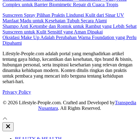
Complex untuk Barrier Biomimetic Repair di Cuaca Tropis
Sunscreen Spray Pilihan Praktis Lindungi Kulit dari Sinar UV
Manfaat Madu untuk Kesehatan Tubuh Secara Alami
Shampo Anti Ketombe dan Rontok untuk Rambut yang Lebih Sehat
Sunscreen untuk Kulit Sensitif yang Aman Dipakai
Oksidasi Make Up Adalah Perubahan Warna Foundation yang Perlu
Dipahami
Lifestyle-People.com adalah portal yang menghadirkan artikel
tentang gaya hidup, kecantikan dan kesehatan, tips brand & bisnis,
hubungan personal, serta inspirasi keseharian yang relevan dengan
dinamika kehidupan modern. Konten ditulis ringkas dan praktis
untuk pembaca yang mencari info berguna tentang kehidupan
sehari-hari.
Privacy Policy
© 2026 Lifestyle-People.com. Crafted and Developed by
Transpedia
Nusantara
. All Rights Reserved.
Close
Off
Canvas
BEAUTY & HEALTH