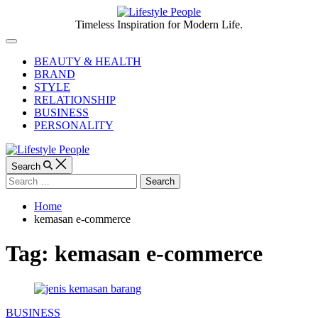
Skip
to
Lifestyle
Timeless Inspiration for Modern Life.
content
People
Off
Canvas
BEAUTY & HEALTH
BRAND
STYLE
RELATIONSHIP
BUSINESS
PERSONALITY
Search
Search
for:
Home
kemasan e-commerce
Tag:
kemasan e-commerce
Categories
BUSINESS