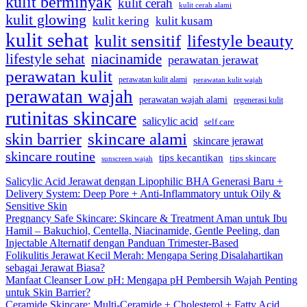
kulit berminyak
kulit cerah
kulit cerah alami
kulit glowing
kulit kering
kulit kusam
kulit sehat
kulit sensitif
lifestyle beauty
lifestyle sehat
niacinamide
perawatan jerawat
perawatan kulit
perawatan kulit alami
perawatan kulit wajah
perawatan wajah
perawatan wajah alami
regenerasi kulit
rutinitas skincare
salicylic acid
self care
skincare alami
skin barrier
skincare jerawat
skincare routine
tips kecantikan
tips skincare
sunscreen wajah
Salicylic Acid Jerawat dengan Lipophilic BHA Generasi Baru +
Delivery System: Deep Pore + Anti-Inflammatory untuk Oily &
Sensitive Skin
Pregnancy Safe Skincare: Skincare & Treatment Aman untuk Ibu
Hamil – Bakuchiol, Centella, Niacinamide, Gentle Peeling, dan
Injectable Alternatif dengan Panduan Trimester-Based
Folikulitis Jerawat Kecil Merah: Mengapa Sering Disalahartikan
sebagai Jerawat Biasa?
Manfaat Cleanser Low pH: Mengapa pH Pembersih Wajah Penting
untuk Skin Barrier?
Ceramide Skincare: Multi-Ceramide + Cholesterol + Fatty Acid