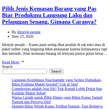
Pilih Jenis Kemasan Barang yang Pas
Biar Produkmu Langsung Laku dan
Pelanggan Senang, Gimana Caranya?
By
lifestyle-people
June 25, 2026
lifestyle people – Kamu pasti sering lihat produk di rak toko atau di
paket online yang langsung bikin penasaran karena kemasannya rapi
dan menarik. Jenis kemasan barang ini ternyata punya peran besar…
Read More
Search
Search
Larangan Kombinasi Niacinamide yang Sering Diabaikan,
Bikin Kulitmu Malah Sensitif? Cek di Sini!
Complexion adalah Apa Sih? Yuk Kenali Lebih Dekat biar
Kulitmu Makin Sehat!
Warna Lipstik untuk Bibir Hitam yang Bikin Kamu Tampil
Natural dan Percaya Diri!
Skintint Bikin Wajah Kamu Terlihat Natural, Tapi Bedanya