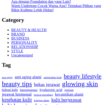
Apa dengan Foundation dan yang Lain?
Warm Undertone Cocok Warna Apa? Temukan Pilihan yang
Bikin Kulitmu Lebih Hidup!
Category
BEAUTY & HEALTH
BRAND
BUSINESS
PERSONALITY
RELATIONSHIP
STYLE
Uncategorized
Tag
beauty lifestyle
anti aging alami
anti aging
antioksidan kulit
beauty tips
glowing skin
bekas jerawat
hyaluronic acid
hidrasi kulit
hiperpigmentasi
jerawat
jerawat hormonal
kecantikan alami
jerawat meradang
kesehatan kulit
kulit berjerawat
kolagen alami