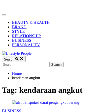
Skip
to
Lifestyle
content
People
Off
Canvas
BEAUTY & HEALTH
BRAND
STYLE
RELATIONSHIP
BUSINESS
PERSONALITY
Search
Search
for:
Home
kendaraan angkut
Tag:
kendaraan angkut
Categories
BUSINESS