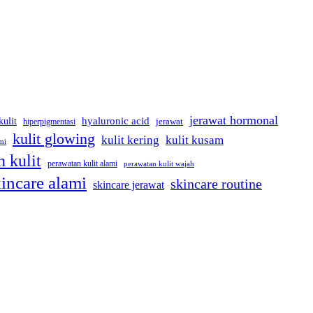
jerawat hormonal
kulit
hyaluronic acid
hiperpigmentasi
jerawat
kulit glowing
kulit kering
kulit kusam
mi
 kulit
perawatan kulit alami
perawatan kulit wajah
incare alami
skincare routine
skincare jerawat