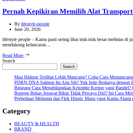
Pernah Kepikiran Memilih Alat Transport
By
lifestyle-people
June 20, 2026
lifestyle people – Kamu pasti sering lihat truk-truk besar melintas d
mendukung kelancaran…
Read More
Search
Search
Mau Hidung Terlihat Lebih Mancung? Coba Cara Memancung
PDRN DNA Salmon Itu Apa Sih? Yuk Intip Bedanya dengan P
Bingung Cara Menghilangkan Ketombe Kering yang Bandel? C
Bopeng Bekas Jerawat Bikin Tidak Percaya Diri? Ini Cara M
Perbedaan Melasma dan Flek Hitam: Mana yang Kamu Alami 
Category
BEAUTY & HEALTH
BRAND