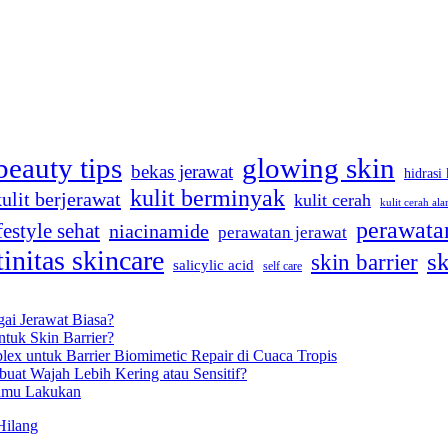
beauty tips
glowing skin
bekas jerawat
hidrasi 
kulit berminyak
kulit berjerawat
kulit cerah
kulit cerah ala
perawatan
festyle sehat
niacinamide
perawatan jerawat
tinitas skincare
sk
skin barrier
salicylic acid
self care
gai Jerawat Biasa?
tuk Skin Barrier?
lex untuk Barrier Biomimetic Repair di Cuaca Tropis
uat Wajah Lebih Kering atau Sensitif?
Kamu Lakukan
Hilang