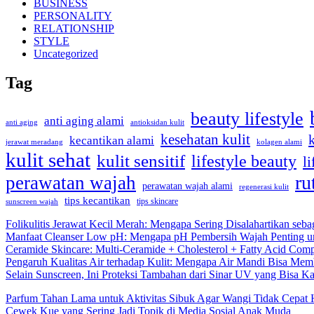
BUSINESS
PERSONALITY
RELATIONSHIP
STYLE
Uncategorized
Tag
beauty lifestyle
anti aging alami
anti aging
antioksidan kulit
kesehatan kulit
kecantikan alami
kolagen alami
jerawat meradang
kulit sehat
kulit sensitif
lifestyle beauty
li
ru
perawatan wajah
perawatan wajah alami
regenerasi kulit
tips kecantikan
tips skincare
sunscreen wajah
Folikulitis Jerawat Kecil Merah: Mengapa Sering Disalahartikan seba
Manfaat Cleanser Low pH: Mengapa pH Pembersih Wajah Penting un
Ceramide Skincare: Multi-Ceramide + Cholesterol + Fatty Acid Comp
Pengaruh Kualitas Air terhadap Kulit: Mengapa Air Mandi Bisa Memb
Selain Sunscreen, Ini Proteksi Tambahan dari Sinar UV yang Bisa 
Parfum Tahan Lama untuk Aktivitas Sibuk Agar Wangi Tidak Cepat 
Cewek Kue yang Sering Jadi Topik di Media Sosial Anak Muda