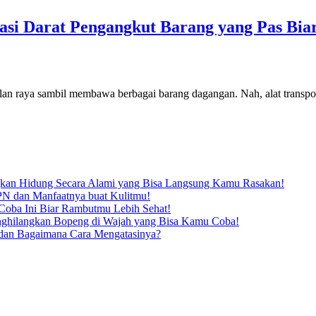
asi Darat Pengangkut Barang yang Pas Bi
i jalan raya sambil membawa berbagai barang dagangan. Nah, alat transp
kan Hidung Secara Alami yang Bisa Langsung Kamu Rasakan!
N dan Manfaatnya buat Kulitmu!
oba Ini Biar Rambutmu Lebih Sehat!
enghilangkan Bopeng di Wajah yang Bisa Kamu Coba!
dan Bagaimana Cara Mengatasinya?