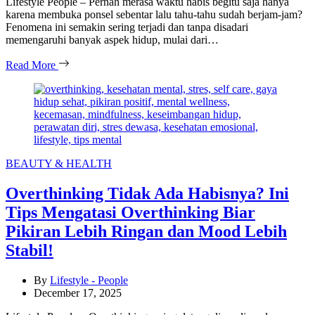
Lifestyle People – Pernah merasa waktu habis begitu saja hanya
karena membuka ponsel sebentar lalu tahu-tahu sudah berjam-jam?
Fenomena ini semakin sering terjadi dan tanpa disadari
memengaruhi banyak aspek hidup, mulai dari…
Read More
Categories
BEAUTY & HEALTH
Overthinking Tidak Ada Habisnya? Ini
Tips Mengatasi Overthinking Biar
Pikiran Lebih Ringan dan Mood Lebih
Stabil!
By
Lifestyle - People
December 17, 2025