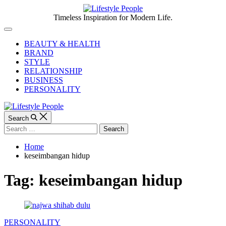
Skip
to
Lifestyle
Timeless Inspiration for Modern Life.
content
People
Off
Canvas
BEAUTY & HEALTH
BRAND
STYLE
RELATIONSHIP
BUSINESS
PERSONALITY
Search
Search
for:
Home
keseimbangan hidup
Tag:
keseimbangan hidup
Categories
PERSONALITY