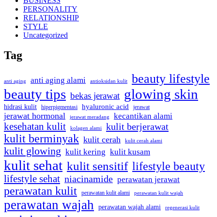
BUSINESS
PERSONALITY
RELATIONSHIP
STYLE
Uncategorized
Tag
beauty lifestyle
anti aging alami
anti aging
antioksidan kulit
beauty tips
glowing skin
bekas jerawat
hidrasi kulit
hyaluronic acid
jerawat
hiperpigmentasi
jerawat hormonal
kecantikan alami
jerawat meradang
kesehatan kulit
kulit berjerawat
kolagen alami
kulit berminyak
kulit cerah
kulit cerah alami
kulit glowing
kulit kering
kulit kusam
kulit sehat
kulit sensitif
lifestyle beauty
lifestyle sehat
niacinamide
perawatan jerawat
perawatan kulit
perawatan kulit alami
perawatan kulit wajah
perawatan wajah
perawatan wajah alami
regenerasi kulit