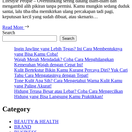
Lifestyle People – Overthinking sering datang diam-diam dan
mengambil alih pikiran tanpa permisi. Kamu mungkin sedang duduk
santai, lalu tiba-tiba memikirkan ulang percakapan tadi pagi,
keputusan kecil yang sudah dibuat, atau skenario…
Read More
Search
Search
Ingin Jawline yang Lebih Tegas? Ini Cara Membentuknya
yang Bisa Kamu Coba!
Wajah Merah Mendadak? Coba Cara Menghilangkan
Kemerahan Wajah dengan Cepat Ini!
Kulit Bertekstur Bikin Kamu Kurang Percaya Diri? Yuk Cari
Tahu Cara Mengatasinya dengan Tepat!
Tone Kulit Apa Sih? Cara Mengetahui Warna Kulit Kamu
yang Paling Akurat!
Hidung Terasa Besar atau Lebar? Coba Cara Mengecilkan
Hidung yang Bisa Langsung Kamu Praktikkan!
Category
BEAUTY & HEALTH
BRAND