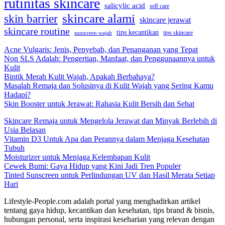
rutinitas skincare
salicylic acid
self care
skincare alami
skin barrier
skincare jerawat
skincare routine
tips kecantikan
tips skincare
sunscreen wajah
Acne Vulgaris: Jenis, Penyebab, dan Penanganan yang Tepat
Non SLS Adalah: Pengertian, Manfaat, dan Penggunaannya untuk
Kulit
Bintik Merah Kulit Wajah, Apakah Berbahaya?
Masalah Remaja dan Solusinya di Kulit Wajah yang Sering Kamu
Hadapi?
Skin Booster untuk Jerawat: Rahasia Kulit Bersih dan Sehat
Skincare Remaja untuk Mengelola Jerawat dan Minyak Berlebih di
Usia Belasan
Vitamin D3 Untuk Apa dan Perannya dalam Menjaga Kesehatan
Tubuh
Moisturizer untuk Menjaga Kelembapan Kulit
Cewek Bumi: Gaya Hidup yang Kini Jadi Tren Populer
Tinted Sunscreen untuk Perlindungan UV dan Hasil Merata Setiap
Hari
Lifestyle-People.com adalah portal yang menghadirkan artikel
tentang gaya hidup, kecantikan dan kesehatan, tips brand & bisnis,
hubungan personal, serta inspirasi keseharian yang relevan dengan