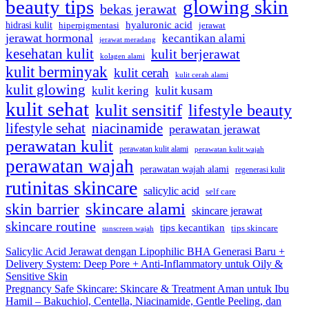
beauty tips
glowing skin
bekas jerawat
hidrasi kulit
hyaluronic acid
hiperpigmentasi
jerawat
jerawat hormonal
kecantikan alami
jerawat meradang
kesehatan kulit
kulit berjerawat
kolagen alami
kulit berminyak
kulit cerah
kulit cerah alami
kulit glowing
kulit kering
kulit kusam
kulit sehat
kulit sensitif
lifestyle beauty
lifestyle sehat
niacinamide
perawatan jerawat
perawatan kulit
perawatan kulit alami
perawatan kulit wajah
perawatan wajah
perawatan wajah alami
regenerasi kulit
rutinitas skincare
salicylic acid
self care
skincare alami
skin barrier
skincare jerawat
skincare routine
tips kecantikan
tips skincare
sunscreen wajah
Salicylic Acid Jerawat dengan Lipophilic BHA Generasi Baru +
Delivery System: Deep Pore + Anti-Inflammatory untuk Oily &
Sensitive Skin
Pregnancy Safe Skincare: Skincare & Treatment Aman untuk Ibu
Hamil – Bakuchiol, Centella, Niacinamide, Gentle Peeling, dan