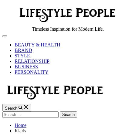
Skip
to
content
Lifestyle
Timeless Inspiration for Modern Life.
People
Off
Canvas
BEAUTY & HEALTH
BRAND
STYLE
RELATIONSHIP
BUSINESS
PERSONALITY
Search
Search
for:
Home
Klaris