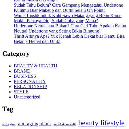
Sudah Tahu Belum? Cara Gampang Mengetahui Undertone
Kulitmu Biar Makeup dan Outfit Selalu On Point!
Warna Lipstik untuk Kulit Sawo Matang yang Bikin Kamu
Makin Percaya Diri, Sudah Coba yang Mana?
Undertone Netral atau Bukan? Cara Cari Tahu Apakah Kamu
Neutral Undertone yang Sering Bikin Bingung!
Thrift Artinya Apa? Yuk Kenali Lebih Dekat biar Kamu Bisa
Belanja Hemat dan Unik!
Category
BEAUTY & HEALTH
BRAND
BUSINESS
PERSONALITY
RELATIONSHIP
STYLE
Uncategorized
Tag
beauty lifestyle
anti aging alami
anti aging
antioksidan kulit