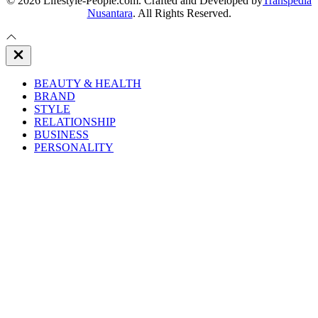
© 2026 Lifestyle-People.com. Crafted and Developed by
Transpedia
Nusantara
. All Rights Reserved.
Close
Off
Canvas
BEAUTY & HEALTH
BRAND
STYLE
RELATIONSHIP
BUSINESS
PERSONALITY