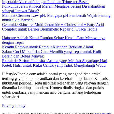
Injectable Alternatif dengan Panduan Trimester-Based
Folikulitis Jerawat Kecil Merah: Mengapa Sering Disalahartikan
sebagai Jerawat Biasa?
Manfaat Cleanser Low pH: Mengapa pH Pembersih Wajah Penting
untuk Skin Barrier?
Ceramide Skincare: Multi-Ceramide + Cholesterol + Fatty Acid
Complex untuk Barrier Biomimetic Repair di Cuaca Tropis
Haircare Adalah Kunci Rambut Sehat: Kenali Cara Merawatnya
dengan Tepat
Keratin Rambut untuk Rambut Kuat dan Berkilau Alami
Sabun Cuci Muka Pria: Cara Memilih yang Tepat untuk Kulit
Bersih dan Bebas Minyak
Extrait de Parfum Intensitas Aroma yang Melekat Sepanjang Hari
Kutek Halal untuk Kuku Cantik yang Tidak Menghalangi Wudu
Lifestyle-People.com adalah portal yang menghadirkan artikel
tentang gaya hidup, kecantikan dan kesehatan, tips brand & bisnis,
hubungan personal, serta inspirasi keseharian yang relevan dengan
dinamika kehidupan modern. Konten ditulis ringkas dan praktis
untuk pembaca yang mencari info berguna tentang kehidupan
sehari-hari.
Privacy Policy