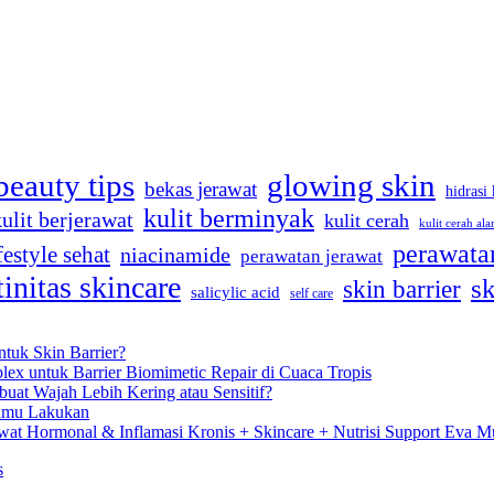
beauty tips
glowing skin
bekas jerawat
hidrasi 
kulit berminyak
kulit berjerawat
kulit cerah
kulit cerah ala
perawatan
festyle sehat
niacinamide
perawatan jerawat
tinitas skincare
sk
skin barrier
salicylic acid
self care
tuk Skin Barrier?
lex untuk Barrier Biomimetic Repair di Cuaca Tropis
uat Wajah Lebih Kering atau Sensitif?
Kamu Lakukan
at Hormonal & Inflamasi Kronis + Skincare + Nutrisi Support Eva Mu
s