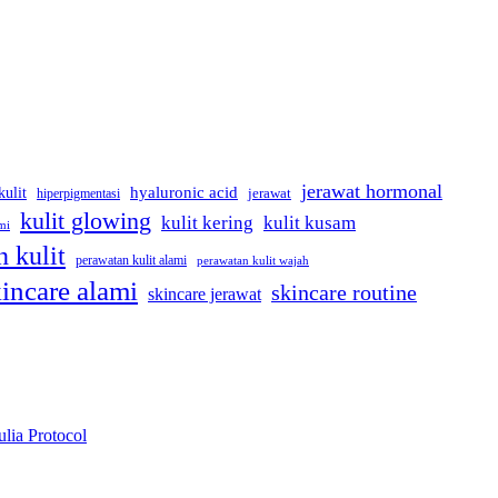
jerawat hormonal
kulit
hyaluronic acid
hiperpigmentasi
jerawat
kulit glowing
kulit kering
kulit kusam
mi
 kulit
perawatan kulit alami
perawatan kulit wajah
incare alami
skincare routine
skincare jerawat
lia Protocol