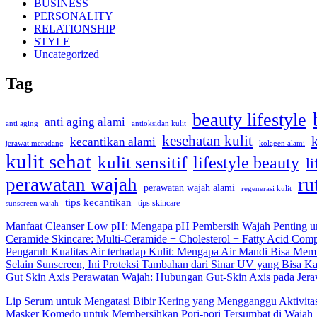
BUSINESS
PERSONALITY
RELATIONSHIP
STYLE
Uncategorized
Tag
beauty lifestyle
anti aging alami
anti aging
antioksidan kulit
kesehatan kulit
kecantikan alami
kolagen alami
jerawat meradang
kulit sehat
kulit sensitif
lifestyle beauty
li
ru
perawatan wajah
perawatan wajah alami
regenerasi kulit
tips kecantikan
tips skincare
sunscreen wajah
Manfaat Cleanser Low pH: Mengapa pH Pembersih Wajah Penting un
Ceramide Skincare: Multi-Ceramide + Cholesterol + Fatty Acid Comp
Pengaruh Kualitas Air terhadap Kulit: Mengapa Air Mandi Bisa Memb
Selain Sunscreen, Ini Proteksi Tambahan dari Sinar UV yang Bisa 
Gut Skin Axis Perawatan Wajah: Hubungan Gut-Skin Axis pada Jeraw
Lip Serum untuk Mengatasi Bibir Kering yang Mengganggu Aktivita
Masker Komedo untuk Membersihkan Pori-pori Tersumbat di Wajah