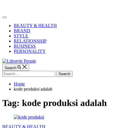
Skip
to
Lifestyle
content
People
Off
Canvas
BEAUTY & HEALTH
BRAND
STYLE
RELATIONSHIP
BUSINESS
PERSONALITY
Search
Search
for:
Home
kode produksi adalah
Tag:
kode produksi adalah
Categories
BEAUTY & HEALTH