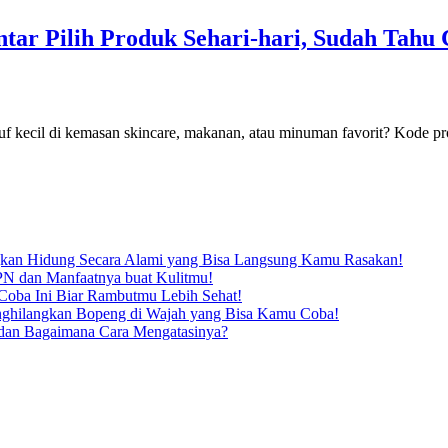
tar Pilih Produk Sehari-hari, Sudah Tahu
uf kecil di kemasan skincare, makanan, atau minuman favorit? Kode pro
kan Hidung Secara Alami yang Bisa Langsung Kamu Rasakan!
N dan Manfaatnya buat Kulitmu!
oba Ini Biar Rambutmu Lebih Sehat!
enghilangkan Bopeng di Wajah yang Bisa Kamu Coba!
dan Bagaimana Cara Mengatasinya?