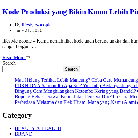
Kode Produksi yang Bikin Kamu Lebih Pin
By
lifestyle-people
June 21, 2026
lifestyle people – Kamu pernah lihat kode aneh berupa angka dan hur
sangat berguna…
Read More
Search
Search
Mau Hidung Terlihat Lebih Mancung? Coba Cara Memancung
PDRN DNA Salmon Itu Apa Sih? Yuk Intip Bedanya dengan P
Bingung Cara Menghilangkan Ketombe Kering yang Bandel? C
Bopeng Bekas Jerawat Bikin Tidak Percaya Diri? Ini Cara M
Perbedaan Melasma dan Flek Hitam: Mana yang Kamu Alami 
Category
BEAUTY & HEALTH
BRAND