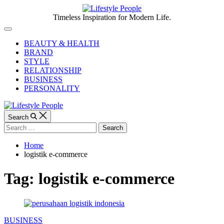
Skip
to
Lifestyle
Timeless Inspiration for Modern Life.
content
People
Off
Canvas
BEAUTY & HEALTH
BRAND
STYLE
RELATIONSHIP
BUSINESS
PERSONALITY
Search
Search
for:
Home
logistik e-commerce
Tag:
logistik e-commerce
Categories
BUSINESS