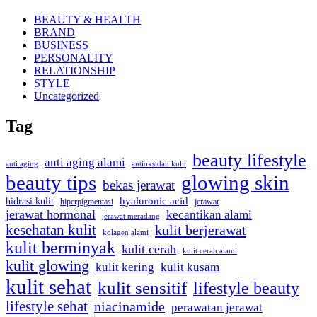
BEAUTY & HEALTH
BRAND
BUSINESS
PERSONALITY
RELATIONSHIP
STYLE
Uncategorized
Tag
beauty lifestyle
anti aging alami
anti aging
antioksidan kulit
beauty tips
glowing skin
bekas jerawat
hidrasi kulit
hyaluronic acid
jerawat
hiperpigmentasi
jerawat hormonal
kecantikan alami
jerawat meradang
kesehatan kulit
kulit berjerawat
kolagen alami
kulit berminyak
kulit cerah
kulit cerah alami
kulit glowing
kulit kering
kulit kusam
kulit sehat
kulit sensitif
lifestyle beauty
lifestyle sehat
niacinamide
perawatan jerawat