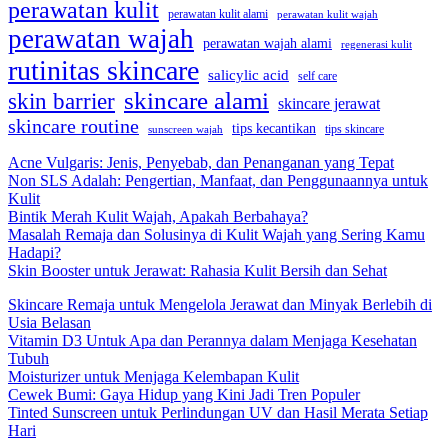
perawatan kulit
perawatan kulit alami
perawatan kulit wajah
perawatan wajah
perawatan wajah alami
regenerasi kulit
rutinitas skincare
salicylic acid
self care
skincare alami
skin barrier
skincare jerawat
skincare routine
tips kecantikan
tips skincare
sunscreen wajah
Acne Vulgaris: Jenis, Penyebab, dan Penanganan yang Tepat
Non SLS Adalah: Pengertian, Manfaat, dan Penggunaannya untuk
Kulit
Bintik Merah Kulit Wajah, Apakah Berbahaya?
Masalah Remaja dan Solusinya di Kulit Wajah yang Sering Kamu
Hadapi?
Skin Booster untuk Jerawat: Rahasia Kulit Bersih dan Sehat
Skincare Remaja untuk Mengelola Jerawat dan Minyak Berlebih di
Usia Belasan
Vitamin D3 Untuk Apa dan Perannya dalam Menjaga Kesehatan
Tubuh
Moisturizer untuk Menjaga Kelembapan Kulit
Cewek Bumi: Gaya Hidup yang Kini Jadi Tren Populer
Tinted Sunscreen untuk Perlindungan UV dan Hasil Merata Setiap
Hari