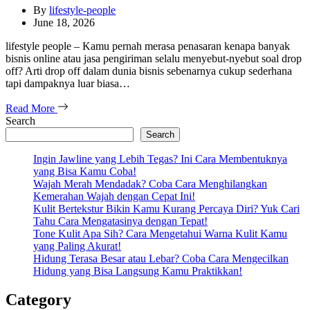
By
lifestyle-people
June 18, 2026
lifestyle people – Kamu pernah merasa penasaran kenapa banyak
bisnis online atau jasa pengiriman selalu menyebut-nyebut soal drop
off? Arti drop off dalam dunia bisnis sebenarnya cukup sederhana
tapi dampaknya luar biasa…
Read More
Search
Search
Ingin Jawline yang Lebih Tegas? Ini Cara Membentuknya
yang Bisa Kamu Coba!
Wajah Merah Mendadak? Coba Cara Menghilangkan
Kemerahan Wajah dengan Cepat Ini!
Kulit Bertekstur Bikin Kamu Kurang Percaya Diri? Yuk Cari
Tahu Cara Mengatasinya dengan Tepat!
Tone Kulit Apa Sih? Cara Mengetahui Warna Kulit Kamu
yang Paling Akurat!
Hidung Terasa Besar atau Lebar? Coba Cara Mengecilkan
Hidung yang Bisa Langsung Kamu Praktikkan!
Category