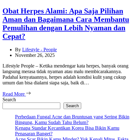
Obat Herpes Alami: Apa Saja Pilihan
Aman dan Bagaimana Cara Membantu
Pemulihan dengan Lebih Nyaman dan
Cepat?
By
Lifestyle - People
November 26, 2025
Lifestyle People – Ketika mendengar kata herpes, banyak orang
langsung merasa tidak nyaman atau malu membicarakannya.
Padahal kenyataannya, herpes adalah kondisi kulit yang cukup
umum dan bisa dialami siapa saja, baik di…
Read More
Search
Search
Perbedaan Fungal Acne dan Bruntusan yang Sering Bikin
Bingung, Kamu Sudah Tahu Belum?
Kenapa Standar Kecantikan Korea Bisa Bikin Kamu
Penasaran Banget?
Acne Scar Bikin Kamu Minder? Yuk Kenali Mitos, Fakta,