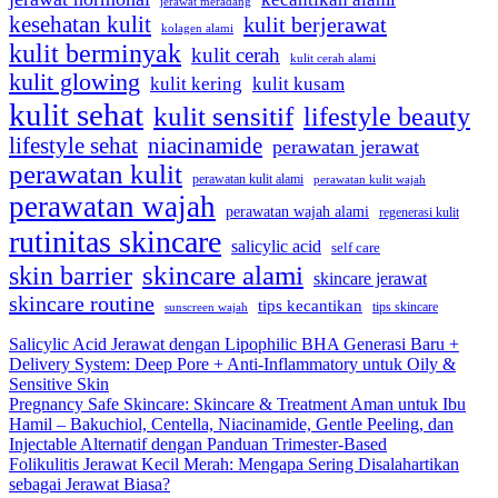
jerawat meradang
kesehatan kulit
kulit berjerawat
kolagen alami
kulit berminyak
kulit cerah
kulit cerah alami
kulit glowing
kulit kering
kulit kusam
kulit sehat
kulit sensitif
lifestyle beauty
lifestyle sehat
niacinamide
perawatan jerawat
perawatan kulit
perawatan kulit alami
perawatan kulit wajah
perawatan wajah
perawatan wajah alami
regenerasi kulit
rutinitas skincare
salicylic acid
self care
skincare alami
skin barrier
skincare jerawat
skincare routine
tips kecantikan
tips skincare
sunscreen wajah
Salicylic Acid Jerawat dengan Lipophilic BHA Generasi Baru +
Delivery System: Deep Pore + Anti-Inflammatory untuk Oily &
Sensitive Skin
Pregnancy Safe Skincare: Skincare & Treatment Aman untuk Ibu
Hamil – Bakuchiol, Centella, Niacinamide, Gentle Peeling, dan
Injectable Alternatif dengan Panduan Trimester-Based
Folikulitis Jerawat Kecil Merah: Mengapa Sering Disalahartikan
sebagai Jerawat Biasa?