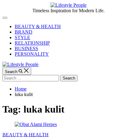
Skip
to
Lifestyle
Timeless Inspiration for Modern Life.
content
People
Off
Canvas
BEAUTY & HEALTH
BRAND
STYLE
RELATIONSHIP
BUSINESS
PERSONALITY
Search
Search
for:
Home
luka kulit
Tag:
luka kulit
Categories
BEAUTY & HEALTH