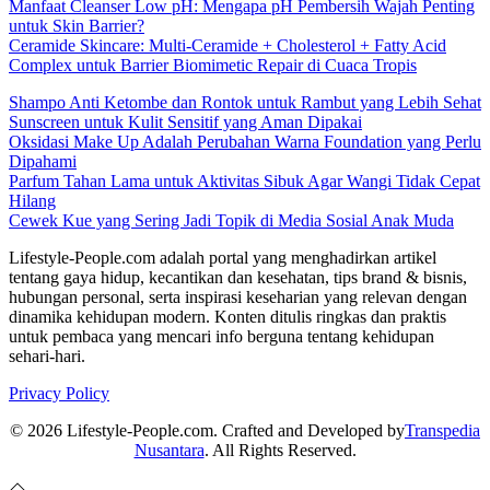
Manfaat Cleanser Low pH: Mengapa pH Pembersih Wajah Penting
untuk Skin Barrier?
Ceramide Skincare: Multi-Ceramide + Cholesterol + Fatty Acid
Complex untuk Barrier Biomimetic Repair di Cuaca Tropis
Shampo Anti Ketombe dan Rontok untuk Rambut yang Lebih Sehat
Sunscreen untuk Kulit Sensitif yang Aman Dipakai
Oksidasi Make Up Adalah Perubahan Warna Foundation yang Perlu
Dipahami
Parfum Tahan Lama untuk Aktivitas Sibuk Agar Wangi Tidak Cepat
Hilang
Cewek Kue yang Sering Jadi Topik di Media Sosial Anak Muda
Lifestyle-People.com adalah portal yang menghadirkan artikel
tentang gaya hidup, kecantikan dan kesehatan, tips brand & bisnis,
hubungan personal, serta inspirasi keseharian yang relevan dengan
dinamika kehidupan modern. Konten ditulis ringkas dan praktis
untuk pembaca yang mencari info berguna tentang kehidupan
sehari-hari.
Privacy Policy
© 2026 Lifestyle-People.com. Crafted and Developed by
Transpedia
Nusantara
. All Rights Reserved.