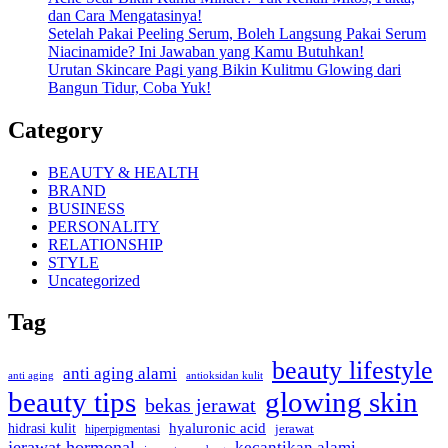
dan Cara Mengatasinya!
Setelah Pakai Peeling Serum, Boleh Langsung Pakai Serum
Niacinamide? Ini Jawaban yang Kamu Butuhkan!
Urutan Skincare Pagi yang Bikin Kulitmu Glowing dari
Bangun Tidur, Coba Yuk!
Category
BEAUTY & HEALTH
BRAND
BUSINESS
PERSONALITY
RELATIONSHIP
STYLE
Uncategorized
Tag
beauty lifestyle
anti aging alami
anti aging
antioksidan kulit
beauty tips
glowing skin
bekas jerawat
hyaluronic acid
hidrasi kulit
hiperpigmentasi
jerawat
jerawat hormonal
kecantikan alami