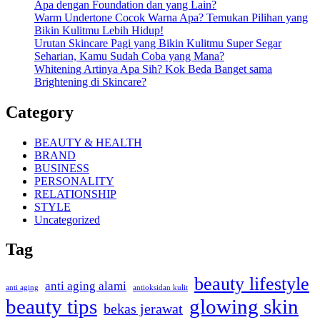
Apa dengan Foundation dan yang Lain?
Warm Undertone Cocok Warna Apa? Temukan Pilihan yang
Bikin Kulitmu Lebih Hidup!
Urutan Skincare Pagi yang Bikin Kulitmu Super Segar
Seharian, Kamu Sudah Coba yang Mana?
Whitening Artinya Apa Sih? Kok Beda Banget sama
Brightening di Skincare?
Category
BEAUTY & HEALTH
BRAND
BUSINESS
PERSONALITY
RELATIONSHIP
STYLE
Uncategorized
Tag
beauty lifestyle
anti aging alami
anti aging
antioksidan kulit
beauty tips
glowing skin
bekas jerawat