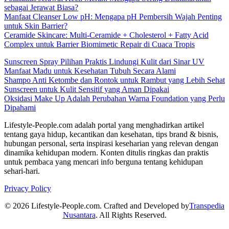
sebagai Jerawat Biasa?
Manfaat Cleanser Low pH: Mengapa pH Pembersih Wajah Penting
untuk Skin Barrier?
Ceramide Skincare: Multi-Ceramide + Cholesterol + Fatty Acid
Complex untuk Barrier Biomimetic Repair di Cuaca Tropis
Sunscreen Spray Pilihan Praktis Lindungi Kulit dari Sinar UV
Manfaat Madu untuk Kesehatan Tubuh Secara Alami
Shampo Anti Ketombe dan Rontok untuk Rambut yang Lebih Sehat
Sunscreen untuk Kulit Sensitif yang Aman Dipakai
Oksidasi Make Up Adalah Perubahan Warna Foundation yang Perlu
Dipahami
Lifestyle-People.com adalah portal yang menghadirkan artikel
tentang gaya hidup, kecantikan dan kesehatan, tips brand & bisnis,
hubungan personal, serta inspirasi keseharian yang relevan dengan
dinamika kehidupan modern. Konten ditulis ringkas dan praktis
untuk pembaca yang mencari info berguna tentang kehidupan
sehari-hari.
Privacy Policy
© 2026 Lifestyle-People.com. Crafted and Developed by
Transpedia
Nusantara
. All Rights Reserved.