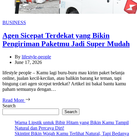
Categories
BUSINESS
Agen Sicepat Terdekat yang Bikin
Pengiriman Paketmu Jadi Super Mudah
By
lifestyle-people
June 17, 2026
lifestyle people – Kamu lagi buru-buru mau kirim paket belanja
online, jualan kecil-kecilan, atau balikin barang ke teman, tapi
bingung cari agen sicepat terdekat? Artikel ini bakal bantu kamu
paham semuanya dengan…
Read More
Search
Search
Warna Lipstik untuk Bibir Hitam yang Bikin Kamu Tampil
Natural dan Percaya Diri!
Skintint Bikin Wajah Kamu Terlihat Natural, Tapi Bedanya