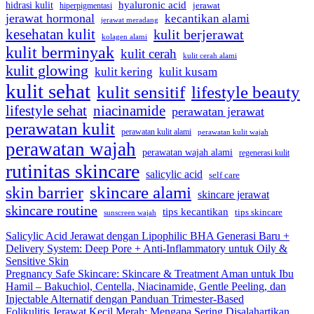
hyaluronic acid
hidrasi kulit
hiperpigmentasi
jerawat
jerawat hormonal
kecantikan alami
jerawat meradang
kesehatan kulit
kulit berjerawat
kolagen alami
kulit berminyak
kulit cerah
kulit cerah alami
kulit glowing
kulit kering
kulit kusam
kulit sehat
kulit sensitif
lifestyle beauty
lifestyle sehat
niacinamide
perawatan jerawat
perawatan kulit
perawatan kulit alami
perawatan kulit wajah
perawatan wajah
perawatan wajah alami
regenerasi kulit
rutinitas skincare
salicylic acid
self care
skincare alami
skin barrier
skincare jerawat
skincare routine
tips kecantikan
tips skincare
sunscreen wajah
Salicylic Acid Jerawat dengan Lipophilic BHA Generasi Baru +
Delivery System: Deep Pore + Anti-Inflammatory untuk Oily &
Sensitive Skin
Pregnancy Safe Skincare: Skincare & Treatment Aman untuk Ibu
Hamil – Bakuchiol, Centella, Niacinamide, Gentle Peeling, dan
Injectable Alternatif dengan Panduan Trimester-Based
Folikulitis Jerawat Kecil Merah: Mengapa Sering Disalahartikan