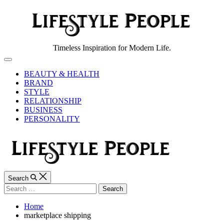
Skip
to
content
Lifestyle
Timeless Inspiration for Modern Life.
People
Off
Canvas
BEAUTY & HEALTH
BRAND
STYLE
RELATIONSHIP
BUSINESS
PERSONALITY
Search
Search
for:
Home
marketplace shipping