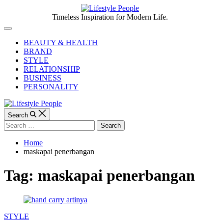
Skip
to
Lifestyle
Timeless Inspiration for Modern Life.
content
People
Off
Canvas
BEAUTY & HEALTH
BRAND
STYLE
RELATIONSHIP
BUSINESS
PERSONALITY
Search
Search
for:
Home
maskapai penerbangan
Tag:
maskapai penerbangan
Categories
STYLE