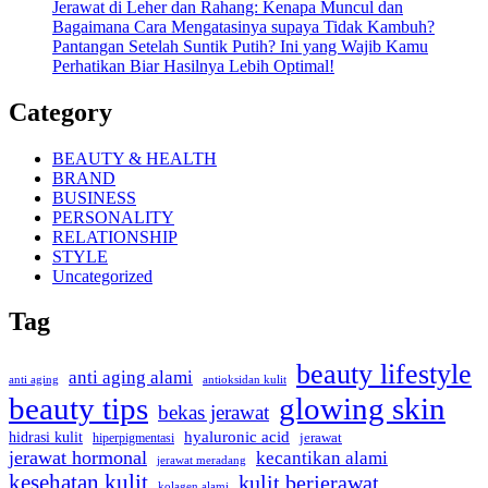
Jerawat di Leher dan Rahang: Kenapa Muncul dan
Bagaimana Cara Mengatasinya supaya Tidak Kambuh?
Pantangan Setelah Suntik Putih? Ini yang Wajib Kamu
Perhatikan Biar Hasilnya Lebih Optimal!
Category
BEAUTY & HEALTH
BRAND
BUSINESS
PERSONALITY
RELATIONSHIP
STYLE
Uncategorized
Tag
beauty lifestyle
anti aging alami
anti aging
antioksidan kulit
beauty tips
glowing skin
bekas jerawat
hyaluronic acid
hidrasi kulit
hiperpigmentasi
jerawat
jerawat hormonal
kecantikan alami
jerawat meradang
kesehatan kulit
kulit berjerawat
kolagen alami