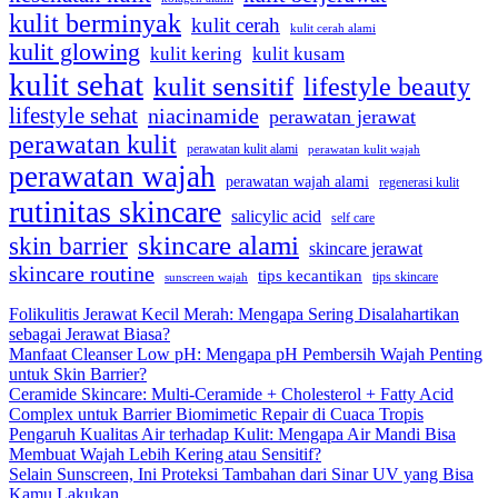
kulit berminyak
kulit cerah
kulit cerah alami
kulit glowing
kulit kering
kulit kusam
kulit sehat
kulit sensitif
lifestyle beauty
lifestyle sehat
niacinamide
perawatan jerawat
perawatan kulit
perawatan kulit alami
perawatan kulit wajah
perawatan wajah
perawatan wajah alami
regenerasi kulit
rutinitas skincare
salicylic acid
self care
skincare alami
skin barrier
skincare jerawat
skincare routine
tips kecantikan
tips skincare
sunscreen wajah
Folikulitis Jerawat Kecil Merah: Mengapa Sering Disalahartikan
sebagai Jerawat Biasa?
Manfaat Cleanser Low pH: Mengapa pH Pembersih Wajah Penting
untuk Skin Barrier?
Ceramide Skincare: Multi-Ceramide + Cholesterol + Fatty Acid
Complex untuk Barrier Biomimetic Repair di Cuaca Tropis
Pengaruh Kualitas Air terhadap Kulit: Mengapa Air Mandi Bisa
Membuat Wajah Lebih Kering atau Sensitif?
Selain Sunscreen, Ini Proteksi Tambahan dari Sinar UV yang Bisa
Kamu Lakukan