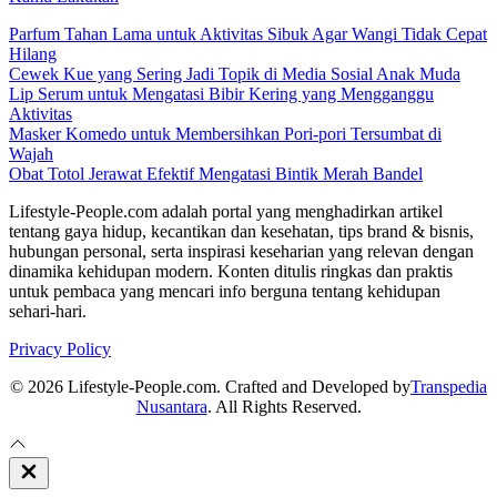
Parfum Tahan Lama untuk Aktivitas Sibuk Agar Wangi Tidak Cepat
Hilang
Cewek Kue yang Sering Jadi Topik di Media Sosial Anak Muda
Lip Serum untuk Mengatasi Bibir Kering yang Mengganggu
Aktivitas
Masker Komedo untuk Membersihkan Pori-pori Tersumbat di
Wajah
Obat Totol Jerawat Efektif Mengatasi Bintik Merah Bandel
Lifestyle-People.com adalah portal yang menghadirkan artikel
tentang gaya hidup, kecantikan dan kesehatan, tips brand & bisnis,
hubungan personal, serta inspirasi keseharian yang relevan dengan
dinamika kehidupan modern. Konten ditulis ringkas dan praktis
untuk pembaca yang mencari info berguna tentang kehidupan
sehari-hari.
Privacy Policy
© 2026 Lifestyle-People.com. Crafted and Developed by
Transpedia
Nusantara
. All Rights Reserved.
Close
Off