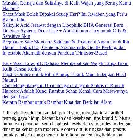
Masalah Remaja dan Solusinya di Kulit Wajah yang Sering Kamu
Hadapi?
Sheet Mask Boleh Dipakai Setiap Hari? Ini Jawaban yang Perlu
Kamu Tahu
Salicylic Acid Jerawat dengan Lipophilic BHA Generasi Baru +
Delivery System: Deep Pore + Anti-Inflammatory untuk Oily &
Sensitive Skin
Pregnancy Safe Skincare: Skincare & Treatment Aman untuk Ibu
Hamil – Bakuchiol, Centella, Niacinamide, Gentle Peeling, dan
Injectable Alternatif dengan Panduan Trimester-Based
Face Wash Low pH: Rahasia Membersihkan Wajah Tanpa Bikin
Kulit Terasa Kering
Lipstik Ombre untuk Bibir Plump: Teknik Mudah dengan Hasil
Natural
Cara Menghilangkan Uban dengan Langkah Praktis di Rumah
Haircare Adalah Kunci Rambut Sehat: Kenali Cara Merawatnya
dengan Tepat
Keratin Rambut untuk Rambut Kuat dan Berkilau Alami
Lifestyle-People.com adalah portal yang menghadirkan artikel
tentang gaya hidup, kecantikan dan kesehatan, tips brand & bisnis,
hubungan personal, serta inspirasi keseharian yang relevan dengan
dinamika kehidupan modern. Konten ditulis ringkas dan praktis
untuk pembaca yang mencari info berguna tentang kehidupan