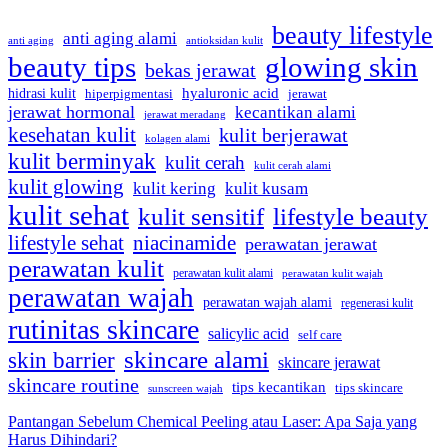
beauty lifestyle
anti aging alami
anti aging
antioksidan kulit
beauty tips
glowing skin
bekas jerawat
hidrasi kulit
hyaluronic acid
hiperpigmentasi
jerawat
jerawat hormonal
kecantikan alami
jerawat meradang
kesehatan kulit
kulit berjerawat
kolagen alami
kulit berminyak
kulit cerah
kulit cerah alami
kulit glowing
kulit kering
kulit kusam
kulit sehat
kulit sensitif
lifestyle beauty
lifestyle sehat
niacinamide
perawatan jerawat
perawatan kulit
perawatan kulit alami
perawatan kulit wajah
perawatan wajah
perawatan wajah alami
regenerasi kulit
rutinitas skincare
salicylic acid
self care
skincare alami
skin barrier
skincare jerawat
skincare routine
tips kecantikan
tips skincare
sunscreen wajah
Pantangan Sebelum Chemical Peeling atau Laser: Apa Saja yang
Harus Dihindari?