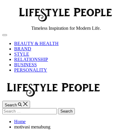
Skip
to
content
Lifestyle
Timeless Inspiration for Modern Life.
People
Off
Canvas
BEAUTY & HEALTH
BRAND
STYLE
RELATIONSHIP
BUSINESS
PERSONALITY
Search
Search
for:
Home
motivasi menabung