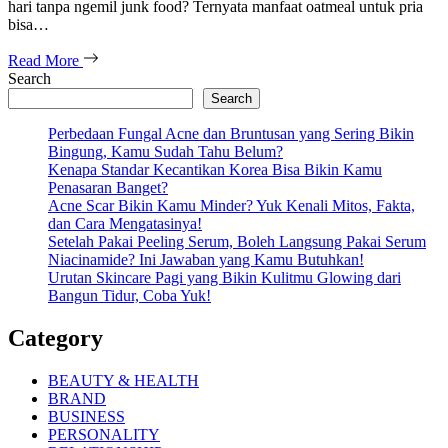
hari tanpa ngemil junk food? Ternyata manfaat oatmeal untuk pria
bisa…
Read More
Search
Search
Perbedaan Fungal Acne dan Bruntusan yang Sering Bikin
Bingung, Kamu Sudah Tahu Belum?
Kenapa Standar Kecantikan Korea Bisa Bikin Kamu
Penasaran Banget?
Acne Scar Bikin Kamu Minder? Yuk Kenali Mitos, Fakta,
dan Cara Mengatasinya!
Setelah Pakai Peeling Serum, Boleh Langsung Pakai Serum
Niacinamide? Ini Jawaban yang Kamu Butuhkan!
Urutan Skincare Pagi yang Bikin Kulitmu Glowing dari
Bangun Tidur, Coba Yuk!
Category
BEAUTY & HEALTH
BRAND
BUSINESS
PERSONALITY