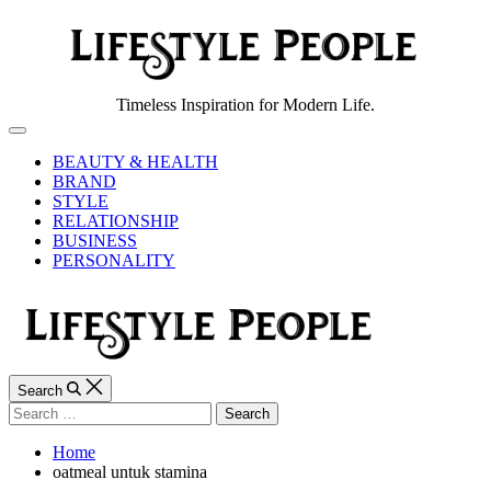
Skip
to
content
Lifestyle
Timeless Inspiration for Modern Life.
People
Off
Canvas
BEAUTY & HEALTH
BRAND
STYLE
RELATIONSHIP
BUSINESS
PERSONALITY
Search
Search
for:
Home
oatmeal untuk stamina