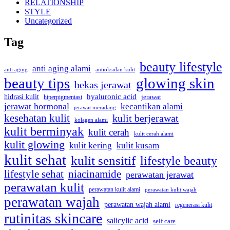
RELATIONSHIP
STYLE
Uncategorized
Tag
beauty lifestyle
anti aging alami
anti aging
antioksidan kulit
beauty tips
glowing skin
bekas jerawat
hyaluronic acid
hidrasi kulit
hiperpigmentasi
jerawat
jerawat hormonal
kecantikan alami
jerawat meradang
kesehatan kulit
kulit berjerawat
kolagen alami
kulit berminyak
kulit cerah
kulit cerah alami
kulit glowing
kulit kering
kulit kusam
kulit sehat
kulit sensitif
lifestyle beauty
lifestyle sehat
niacinamide
perawatan jerawat
perawatan kulit
perawatan kulit alami
perawatan kulit wajah
perawatan wajah
perawatan wajah alami
regenerasi kulit
rutinitas skincare
salicylic acid
self care