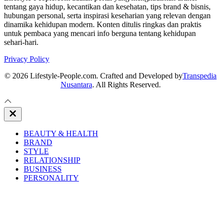
tentang gaya hidup, kecantikan dan kesehatan, tips brand & bisnis,
hubungan personal, serta inspirasi keseharian yang relevan dengan
dinamika kehidupan modern. Konten ditulis ringkas dan praktis
untuk pembaca yang mencari info berguna tentang kehidupan
sehari-hari.
Privacy Policy
© 2026 Lifestyle-People.com. Crafted and Developed by
Transpedia
Nusantara
. All Rights Reserved.
Close
Off
Canvas
BEAUTY & HEALTH
BRAND
STYLE
RELATIONSHIP
BUSINESS
PERSONALITY