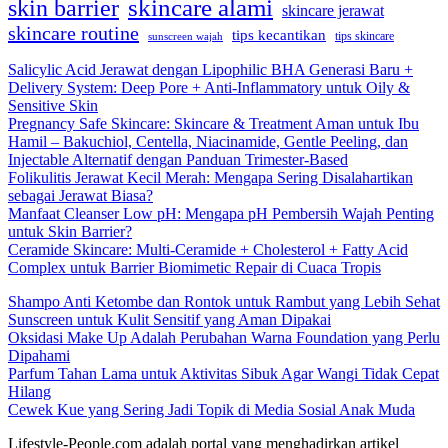
skincare alami
skin barrier
skincare jerawat
skincare routine
tips kecantikan
tips skincare
sunscreen wajah
Salicylic Acid Jerawat dengan Lipophilic BHA Generasi Baru +
Delivery System: Deep Pore + Anti-Inflammatory untuk Oily &
Sensitive Skin
Pregnancy Safe Skincare: Skincare & Treatment Aman untuk Ibu
Hamil – Bakuchiol, Centella, Niacinamide, Gentle Peeling, dan
Injectable Alternatif dengan Panduan Trimester-Based
Folikulitis Jerawat Kecil Merah: Mengapa Sering Disalahartikan
sebagai Jerawat Biasa?
Manfaat Cleanser Low pH: Mengapa pH Pembersih Wajah Penting
untuk Skin Barrier?
Ceramide Skincare: Multi-Ceramide + Cholesterol + Fatty Acid
Complex untuk Barrier Biomimetic Repair di Cuaca Tropis
Shampo Anti Ketombe dan Rontok untuk Rambut yang Lebih Sehat
Sunscreen untuk Kulit Sensitif yang Aman Dipakai
Oksidasi Make Up Adalah Perubahan Warna Foundation yang Perlu
Dipahami
Parfum Tahan Lama untuk Aktivitas Sibuk Agar Wangi Tidak Cepat
Hilang
Cewek Kue yang Sering Jadi Topik di Media Sosial Anak Muda
Lifestyle-People.com adalah portal yang menghadirkan artikel