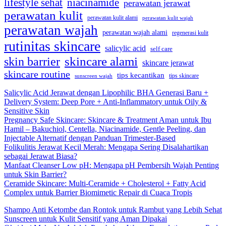
lifestyle sehat
niacinamide
perawatan jerawat
perawatan kulit
perawatan kulit alami
perawatan kulit wajah
perawatan wajah
perawatan wajah alami
regenerasi kulit
rutinitas skincare
salicylic acid
self care
skincare alami
skin barrier
skincare jerawat
skincare routine
tips kecantikan
tips skincare
sunscreen wajah
Salicylic Acid Jerawat dengan Lipophilic BHA Generasi Baru +
Delivery System: Deep Pore + Anti-Inflammatory untuk Oily &
Sensitive Skin
Pregnancy Safe Skincare: Skincare & Treatment Aman untuk Ibu
Hamil – Bakuchiol, Centella, Niacinamide, Gentle Peeling, dan
Injectable Alternatif dengan Panduan Trimester-Based
Folikulitis Jerawat Kecil Merah: Mengapa Sering Disalahartikan
sebagai Jerawat Biasa?
Manfaat Cleanser Low pH: Mengapa pH Pembersih Wajah Penting
untuk Skin Barrier?
Ceramide Skincare: Multi-Ceramide + Cholesterol + Fatty Acid
Complex untuk Barrier Biomimetic Repair di Cuaca Tropis
Shampo Anti Ketombe dan Rontok untuk Rambut yang Lebih Sehat
Sunscreen untuk Kulit Sensitif yang Aman Dipakai