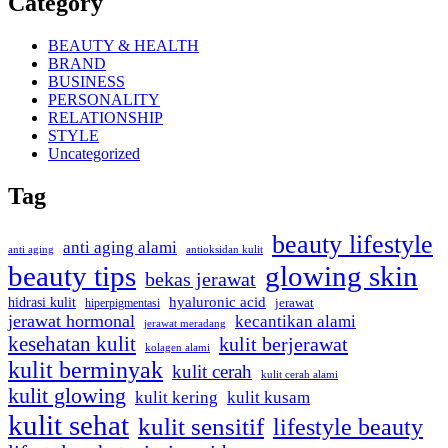
Category
BEAUTY & HEALTH
BRAND
BUSINESS
PERSONALITY
RELATIONSHIP
STYLE
Uncategorized
Tag
beauty lifestyle
anti aging alami
anti aging
antioksidan kulit
beauty tips
glowing skin
bekas jerawat
hyaluronic acid
hidrasi kulit
hiperpigmentasi
jerawat
jerawat hormonal
kecantikan alami
jerawat meradang
kesehatan kulit
kulit berjerawat
kolagen alami
kulit berminyak
kulit cerah
kulit cerah alami
kulit glowing
kulit kering
kulit kusam
kulit sehat
kulit sensitif
lifestyle beauty