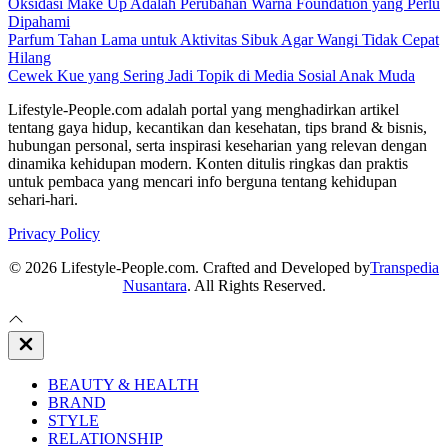
Oksidasi Make Up Adalah Perubahan Warna Foundation yang Perlu
Dipahami
Parfum Tahan Lama untuk Aktivitas Sibuk Agar Wangi Tidak Cepat
Hilang
Cewek Kue yang Sering Jadi Topik di Media Sosial Anak Muda
Lifestyle-People.com adalah portal yang menghadirkan artikel
tentang gaya hidup, kecantikan dan kesehatan, tips brand & bisnis,
hubungan personal, serta inspirasi keseharian yang relevan dengan
dinamika kehidupan modern. Konten ditulis ringkas dan praktis
untuk pembaca yang mencari info berguna tentang kehidupan
sehari-hari.
Privacy Policy
© 2026 Lifestyle-People.com. Crafted and Developed by
Transpedia
Nusantara
. All Rights Reserved.
Close
Off
Canvas
BEAUTY & HEALTH
BRAND
STYLE
RELATIONSHIP