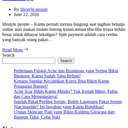
By
lifestyle-people
June 22, 2026
lifestyle people – Kamu pernah merasa bingung saat tagihan belanja
online atau makan malam bareng teman-teman tiba-tiba terasa terlalu
besar untuk dibayar sekaligus? Split payment adalah cara cerdas
yang banyak orang pakai…
Read More
Search
Search
Perbedaan Fungal Acne dan Bruntusan yang Sering Bikin
Bingung, Kamu Sudah Tahu Belum?
Kenapa Standar Kecantikan Korea Bisa Bikin Kamu
Penasaran Banget?
Acne Scar Bikin Kamu Minder? Yuk Kenali Mitos, Fakta,
dan Cara Mengatasinya!
Setelah Pakai Peeling Serum, Boleh Langsung Pakai Serum
Niacinamide? Ini Jawaban yang Kamu Butuhkan!
Urutan Skincare Pagi yang Bikin Kulitmu Glowing dari
Bangun Tidur, Coba Yuk!