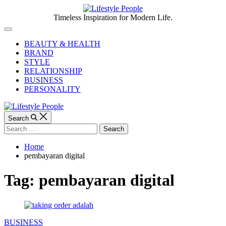
Skip
to
Lifestyle
Timeless Inspiration for Modern Life.
content
People
Off
Canvas
BEAUTY & HEALTH
BRAND
STYLE
RELATIONSHIP
BUSINESS
PERSONALITY
Search
Search
for:
Home
pembayaran digital
Tag:
pembayaran digital
Categories
BUSINESS