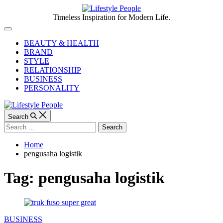
Skip
to
Lifestyle
Timeless Inspiration for Modern Life.
content
People
Off
Canvas
BEAUTY & HEALTH
BRAND
STYLE
RELATIONSHIP
BUSINESS
PERSONALITY
Search
Search
for:
Home
pengusaha logistik
Tag:
pengusaha logistik
Categories
BUSINESS