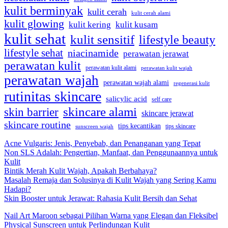
kulit berminyak
kulit cerah
kulit cerah alami
kulit glowing
kulit kering
kulit kusam
kulit sehat
kulit sensitif
lifestyle beauty
lifestyle sehat
niacinamide
perawatan jerawat
perawatan kulit
perawatan kulit alami
perawatan kulit wajah
perawatan wajah
perawatan wajah alami
regenerasi kulit
rutinitas skincare
salicylic acid
self care
skincare alami
skin barrier
skincare jerawat
skincare routine
tips kecantikan
tips skincare
sunscreen wajah
Acne Vulgaris: Jenis, Penyebab, dan Penanganan yang Tepat
Non SLS Adalah: Pengertian, Manfaat, dan Penggunaannya untuk
Kulit
Bintik Merah Kulit Wajah, Apakah Berbahaya?
Masalah Remaja dan Solusinya di Kulit Wajah yang Sering Kamu
Hadapi?
Skin Booster untuk Jerawat: Rahasia Kulit Bersih dan Sehat
Nail Art Maroon sebagai Pilihan Warna yang Elegan dan Fleksibel
Physical Sunscreen untuk Perlindungan Kulit