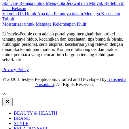
Skincare Remaja untuk Mengelola Jerawat dan Minyak Berlebih di
Usia Belasan
Vitamin D3 Untuk Apa dan Perannya dalam Menjaga Kesehatan
Tubuh
Moisturizer untuk Menjaga Kelembapan Kulit
Lifestyle-People.com adalah portal yang menghadirkan artikel
tentang gaya hidup, kecantikan dan kesehatan, tips brand & bisnis,
hubungan personal, serta inspirasi keseharian yang relevan dengan
dinamika kehidupan modern. Konten ditulis ringkas dan praktis
untuk pembaca yang mencari info berguna tentang kehidupan
sehari-hari.
Privacy Policy
© 2026 Lifestyle-People.com. Crafted and Developed by
Transpedia
Nusantara
. All Rights Reserved.
Close
Off
Canvas
BEAUTY & HEALTH
BRAND
STYLE
RELATIONSHIP