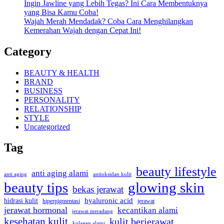
Ingin Jawline yang Lebih Tegas? Ini Cara Membentuknya
yang Bisa Kamu Coba!
Wajah Merah Mendadak? Coba Cara Menghilangkan
Kemerahan Wajah dengan Cepat Ini!
Category
BEAUTY & HEALTH
BRAND
BUSINESS
PERSONALITY
RELATIONSHIP
STYLE
Uncategorized
Tag
beauty lifestyle
anti aging alami
anti aging
antioksidan kulit
beauty tips
glowing skin
bekas jerawat
hidrasi kulit
hyaluronic acid
jerawat
hiperpigmentasi
jerawat hormonal
kecantikan alami
jerawat meradang
kesehatan kulit
kulit berjerawat
kolagen alami