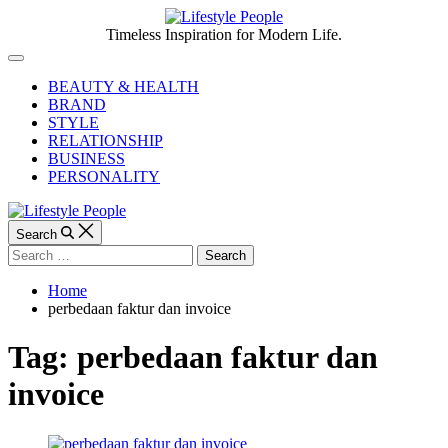
Skip
to
Lifestyle
Timeless Inspiration for Modern Life.
content
People
Off
Canvas
BEAUTY & HEALTH
BRAND
STYLE
RELATIONSHIP
BUSINESS
PERSONALITY
Search
Search
for:
Home
perbedaan faktur dan invoice
Tag:
perbedaan faktur dan
invoice