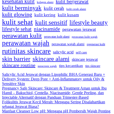
kesehatan kulit
kulit berjerawat
kolagen alami
kulit berminyak
kulit cerah
kulit cerah alami
kulit glowing
kulit kering
kulit kusam
kulit sehat
kulit sensitif
lifestyle beauty
lifestyle sehat
niacinamide
perawatan jerawat
perawatan kulit
perawatan kulit alami
perawatan kulit wajah
perawatan wajah
perawatan wajah alami
regenerasi kulit
rutinitas skincare
salicylic acid
self care
skincare alami
skin barrier
skincare jerawat
skincare routine
tips kecantikan
tips skincare
sunscreen wajah
Salicylic Acid Jerawat dengan Lipophilic BHA Generasi Baru +
Delivery System: Deep Pore + Anti-Inflammatory untuk Oily &
Sensitive Skin
Pregnancy Safe Skincare: Skincare & Treatment Aman untuk Ibu
Hamil – Bakuchiol, Centella, Niacinamide, Gentle Peeling, dan
Injectable Alternatif dengan Panduan Trimester-Based
Folikulitis Jerawat Kecil Merah: Mengapa Sering Disalahartikan
sebagai Jerawat Biasa?
Manfaat Cleanser Low pH: Mengapa pH Pembersih Wajah Penting