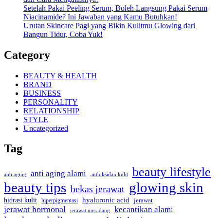
Setelah Pakai Peeling Serum, Boleh Langsung Pakai Serum
Niacinamide? Ini Jawaban yang Kamu Butuhkan!
Urutan Skincare Pagi yang Bikin Kulitmu Glowing dari
Bangun Tidur, Coba Yuk!
Category
BEAUTY & HEALTH
BRAND
BUSINESS
PERSONALITY
RELATIONSHIP
STYLE
Uncategorized
Tag
beauty lifestyle
anti aging alami
anti aging
antioksidan kulit
beauty tips
glowing skin
bekas jerawat
hyaluronic acid
hidrasi kulit
hiperpigmentasi
jerawat
jerawat hormonal
kecantikan alami
jerawat meradang