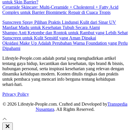
untuk Skin Barrier?
Ceramide Skincare: Multi-Ceramide + Cholesterol + Fatty Acid
Complex untuk Barrier Biomimetic Repair di Cuaca Tropis
Sunscreen Spray Pilihan Praktis Lindungi Kulit dari Sinar UV
Manfaat Madu untuk Kesehatan Tubuh Secara Alami
Shampo Anti Ketombe dan Rontok untuk Rambut yang Lebih Sehat
Sunscreen untuk Kulit Sensitif yang Aman Dipakai
Oksidasi Make Up Adalah Perubahan Warna Foundation yang Perlu
Dipahami
Lifestyle-People.com adalah portal yang menghadirkan artikel
tentang gaya hidup, kecantikan dan kesehatan, tips brand & bisnis,
hubungan personal, serta inspirasi keseharian yang relevan dengan
dinamika kehidupan modern. Konten ditulis ringkas dan praktis
untuk pembaca yang mencari info berguna tentang kehidupan
sehari-hari.
Privacy Policy
© 2026 Lifestyle-People.com. Crafted and Developed by
Transpedia
Nusantara
. All Rights Reserved.
Close
Off