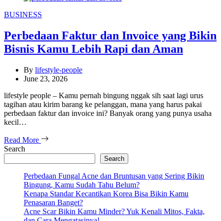
Categories
BUSINESS
Perbedaan Faktur dan Invoice yang Bikin
Bisnis Kamu Lebih Rapi dan Aman
By
lifestyle-people
June 23, 2026
lifestyle people – Kamu pernah bingung nggak sih saat lagi urus
tagihan atau kirim barang ke pelanggan, mana yang harus pakai
perbedaan faktur dan invoice ini? Banyak orang yang punya usaha
kecil…
Read More
Search
Search
Perbedaan Fungal Acne dan Bruntusan yang Sering Bikin
Bingung, Kamu Sudah Tahu Belum?
Kenapa Standar Kecantikan Korea Bisa Bikin Kamu
Penasaran Banget?
Acne Scar Bikin Kamu Minder? Yuk Kenali Mitos, Fakta,
dan Cara Mengatasinya!