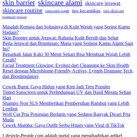
skincare alami
skin barrier
skincare jerawat
skincare routine
tips kecantikan
sunscreen wajah
tips skincare
treatment jerawat
Masalah Remaja dan Solusinya di Kulit Wajah yang Sering Kamu
Hadapi?
Skin Booster untuk Jerawat: Rahasia Kulit Bersih dan Sehat
Beda Jerawat dan Bruntusan: Mana yang Sedang Kamu Alami Saat
Ini?
Benarkah Jalan Kaki 30 Menit Sehari Bisa Membuat Wajah Lebih
Cerah?
Facial Treatment Glowing: Evolusi dari Cleansing ke Skin Health
Reset dengan Microbiome-Friendly Actives, Lymph Drainage Tech,
dan Biostimulators
Cewek Bumi: Gaya Hidup yang Kini Jadi Tren Populer
Tinted Sunscreen untuk Perlindungan UV dan Hasil Merata Setiap
Hari
Shampo Non SLS Memberikan Pembersihan Rambut yang Lebih
Lembut
Wolf Cut Pria Potongan Berlapis yang Sedang Banyak Dicari Pria
Muda
Cewek Mamba: Gaya Outfit Serba Hitam yang Viral di TikTok
Lifestyle-People.com adalah portal yang menghadirkan artikel