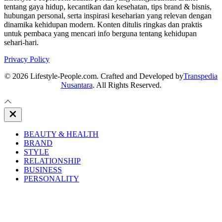
tentang gaya hidup, kecantikan dan kesehatan, tips brand & bisnis,
hubungan personal, serta inspirasi keseharian yang relevan dengan
dinamika kehidupan modern. Konten ditulis ringkas dan praktis
untuk pembaca yang mencari info berguna tentang kehidupan
sehari-hari.
Privacy Policy
© 2026 Lifestyle-People.com. Crafted and Developed by
Transpedia
Nusantara
. All Rights Reserved.
Close
Off
Canvas
BEAUTY & HEALTH
BRAND
STYLE
RELATIONSHIP
BUSINESS
PERSONALITY