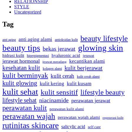
RELATIONSHIP
STYLE
Uncategorized
Tag
beauty lifestyle
anti aging alami
antioksidan kulit
anti aging
beauty tips
glowing skin
bekas jerawat
hyaluronic acid
hidrasi kulit
jerawat
hiperpigmentasi
jerawat hormonal
kecantikan alami
jerawat meradang
kesehatan kulit
kulit berjerawat
kolagen alami
kulit berminyak
kulit cerah
kulit cerah alami
kulit glowing
kulit kering
kulit kusam
kulit sehat
kulit sensitif
lifestyle beauty
lifestyle sehat
niacinamide
perawatan jerawat
perawatan kulit
perawatan kulit alami
perawatan wajah
perawatan wajah alami
regenerasi kulit
rutinitas skincare
salicylic acid
self care