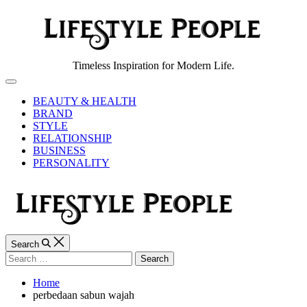
Skip
to
content
Lifestyle
Timeless Inspiration for Modern Life.
People
Off
Canvas
BEAUTY & HEALTH
BRAND
STYLE
RELATIONSHIP
BUSINESS
PERSONALITY
Search
Search
for:
Home
perbedaan sabun wajah