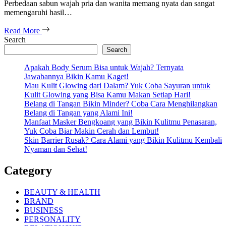
Perbedaan sabun wajah pria dan wanita memang nyata dan sangat
memengaruhi hasil…
Read More
Search
Search
Apakah Body Serum Bisa untuk Wajah? Ternyata
Jawabannya Bikin Kamu Kaget!
Mau Kulit Glowing dari Dalam? Yuk Coba Sayuran untuk
Kulit Glowing yang Bisa Kamu Makan Setiap Hari!
Belang di Tangan Bikin Minder? Coba Cara Menghilangkan
Belang di Tangan yang Alami Ini!
Manfaat Masker Bengkoang yang Bikin Kulitmu Penasaran,
Yuk Coba Biar Makin Cerah dan Lembut!
Skin Barrier Rusak? Cara Alami yang Bikin Kulitmu Kembali
Nyaman dan Sehat!
Category
BEAUTY & HEALTH
BRAND
BUSINESS
PERSONALITY