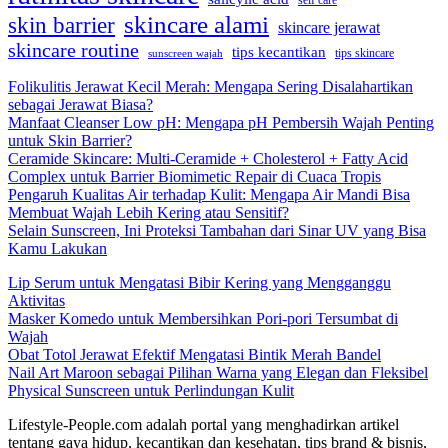
self care
skincare alami
skin barrier
skincare jerawat
skincare routine
tips kecantikan
tips skincare
sunscreen wajah
Folikulitis Jerawat Kecil Merah: Mengapa Sering Disalahartikan
sebagai Jerawat Biasa?
Manfaat Cleanser Low pH: Mengapa pH Pembersih Wajah Penting
untuk Skin Barrier?
Ceramide Skincare: Multi-Ceramide + Cholesterol + Fatty Acid
Complex untuk Barrier Biomimetic Repair di Cuaca Tropis
Pengaruh Kualitas Air terhadap Kulit: Mengapa Air Mandi Bisa
Membuat Wajah Lebih Kering atau Sensitif?
Selain Sunscreen, Ini Proteksi Tambahan dari Sinar UV yang Bisa
Kamu Lakukan
Lip Serum untuk Mengatasi Bibir Kering yang Mengganggu
Aktivitas
Masker Komedo untuk Membersihkan Pori-pori Tersumbat di
Wajah
Obat Totol Jerawat Efektif Mengatasi Bintik Merah Bandel
Nail Art Maroon sebagai Pilihan Warna yang Elegan dan Fleksibel
Physical Sunscreen untuk Perlindungan Kulit
Lifestyle-People.com adalah portal yang menghadirkan artikel
tentang gaya hidup, kecantikan dan kesehatan, tips brand & bisnis,