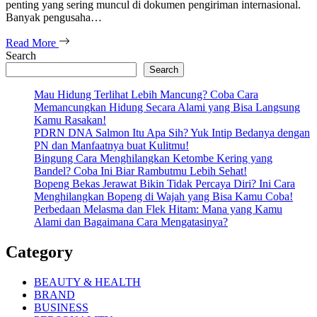
penting yang sering muncul di dokumen pengiriman internasional.
Banyak pengusaha…
Read More
Search
Search
Mau Hidung Terlihat Lebih Mancung? Coba Cara
Memancungkan Hidung Secara Alami yang Bisa Langsung
Kamu Rasakan!
PDRN DNA Salmon Itu Apa Sih? Yuk Intip Bedanya dengan
PN dan Manfaatnya buat Kulitmu!
Bingung Cara Menghilangkan Ketombe Kering yang
Bandel? Coba Ini Biar Rambutmu Lebih Sehat!
Bopeng Bekas Jerawat Bikin Tidak Percaya Diri? Ini Cara
Menghilangkan Bopeng di Wajah yang Bisa Kamu Coba!
Perbedaan Melasma dan Flek Hitam: Mana yang Kamu
Alami dan Bagaimana Cara Mengatasinya?
Category
BEAUTY & HEALTH
BRAND
BUSINESS