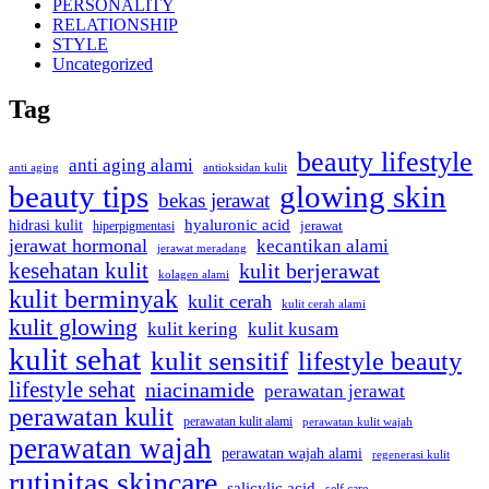
PERSONALITY
RELATIONSHIP
STYLE
Uncategorized
Tag
beauty lifestyle
anti aging alami
anti aging
antioksidan kulit
beauty tips
glowing skin
bekas jerawat
hidrasi kulit
hyaluronic acid
hiperpigmentasi
jerawat
jerawat hormonal
kecantikan alami
jerawat meradang
kesehatan kulit
kulit berjerawat
kolagen alami
kulit berminyak
kulit cerah
kulit cerah alami
kulit glowing
kulit kering
kulit kusam
kulit sehat
kulit sensitif
lifestyle beauty
lifestyle sehat
niacinamide
perawatan jerawat
perawatan kulit
perawatan kulit alami
perawatan kulit wajah
perawatan wajah
perawatan wajah alami
regenerasi kulit
rutinitas skincare
salicylic acid