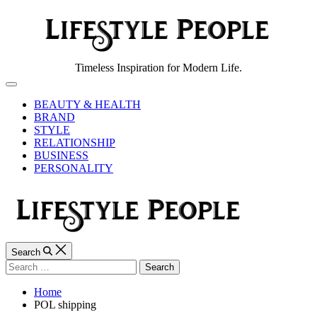
Skip
to
content
Lifestyle
Timeless Inspiration for Modern Life.
People
Off
Canvas
BEAUTY & HEALTH
BRAND
STYLE
RELATIONSHIP
BUSINESS
PERSONALITY
Search
Search
for:
Home
POL shipping